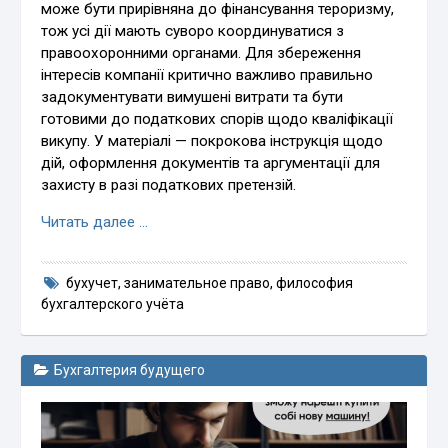
може бути прирівняна до фінансування тероризму,
тож усі дії мають суворо координуватися з
правоохоронними органами. Для збереження
інтересів компанії критично важливо правильно
задокументувати вимушені витрати та бути
готовими до податкових спорів щодо кваліфікації
викупу. У матеріалі — покрокова інструкція щодо
дій, оформлення документів та аргументації для
захисту в разі податкових претензій.
Читать далее …
бухучет
,
занимательное право
,
философия
бухгалтерского учёта
Бухгалтерия будущего