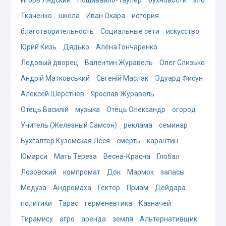
Ткаченко
школа
Иван Окара
история
благотворительность
Социальные сети
искусство
Юрий Кизь
Дядько
Алёна Гончаренко
Ледовый дворец
Валентин Журавель
Олег Слизько
Андрій Матковський
Євгеній Маслак
Эдуард Фисун
Алексей Шерстнёв
Ярослав Журавель
Отець Василій
музыка
Отець Олександр
огород
Учитель (Железный Самсон)
реклама
семинар
Бухгалтер Куземская Леся
смерть
карантин
Юмарси
Мать Тереза
Весна-Красна
Глобал
Лозовский
компромат
Док
Мармок
запасы
Медуза
Андромаха
Гектор
Приам
Дейдара
политики
Тарас
герменевтика
Казначей
Тирамису
агро
аренда
земля
Альтернативщик