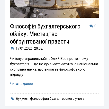
Філософія бухгалтерського
0
обліку: Мистецтво
обґрунтованої правоти
17.01.2026
, 20:02
Чи існує «правильний» облік? Есе про те, чому
бухгалтерія — це не суха математика, а національна
суспільна наука, що вимагає філософського
підходу.
Читать далее …
бухучет
,
философия бухгалтерского учёта