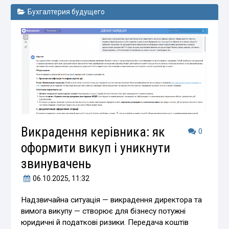
Бухгалтерия будущего
Викрадення керівника: як
0
оформити викуп і уникнути
звинувачень
06.10.2025
, 11:32
Надзвичайна ситуація — викрадення директора та
вимога викупу — створює для бізнесу потужні
юридичні й податкові ризики. Передача коштів