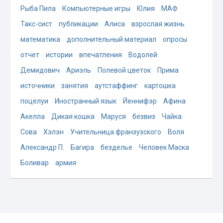
Рыба Пила
Компьютерные игры
Юлия
МАФ
Такс-сист
публикации
Алиса
взрослая жизнь
математика
дополнительный материал
опросы
отчет
истории
впечатления
Водолей
Демидович
Ариэль
Полевой цветок
Прима
источники
занятия
аутстаффинг
картошка
поцелуи
Иностранный язык
Йеннифэр
Афина
Акелла
Дикая кошка
Маруся
безвиз
Чайка
Сова
Хэлэн
Учительница франзузского
Воля
Александр П.
Багира
безделье
Человек Маска
Боливар
армия