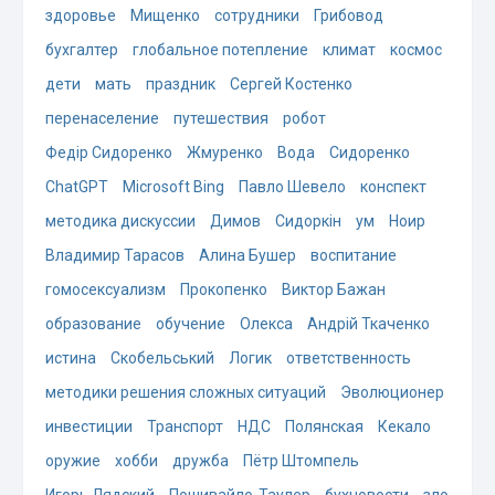
здоровье
Мищенко
сотрудники
Грибовод
бухгалтер
глобальное потепление
климат
космос
дети
мать
праздник
Сергей Костенко
перенаселение
путешествия
робот
Федір Сидоренко
Жмуренко
Вода
Сидоренко
ChatGPT
Microsoft Bing
Павло Шевело
конспект
методика дискуссии
Димов
Сидоркін
ум
Ноир
Владимир Тарасов
Алина Бушер
воспитание
гомосексуализм
Прокопенко
Виктор Бажан
образование
обучение
Олекса
Андрій Ткаченко
истина
Скобельський
Логик
ответственность
методики решения сложных ситуаций
Эволюционер
инвестиции
Транспорт
НДС
Полянская
Кекало
оружие
хобби
дружба
Пётр Штомпель
Игорь Лядский
Пошивайло-Таулер
бухновости
зло