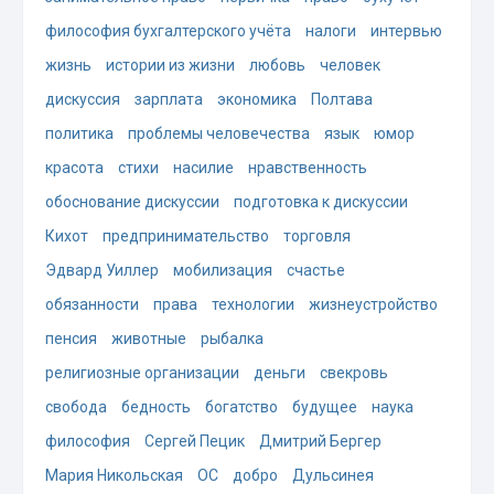
философия бухгалтерского учёта
налоги
интервью
жизнь
истории из жизни
любовь
человек
дискуссия
зарплата
экономика
Полтава
политика
проблемы человечества
язык
юмор
красота
стихи
насилие
нравственность
обоснование дискуссии
подготовка к дискуссии
Кихот
предпринимательство
торговля
Эдвард Уиллер
мобилизация
счастье
обязанности
права
технологии
жизнеустройство
пенсия
животные
рыбалка
религиозные организации
деньги
свекровь
свобода
бедность
богатство
будущее
наука
философия
Сергей Пецик
Дмитрий Бергер
Мария Никольская
ОС
добро
Дульсинея