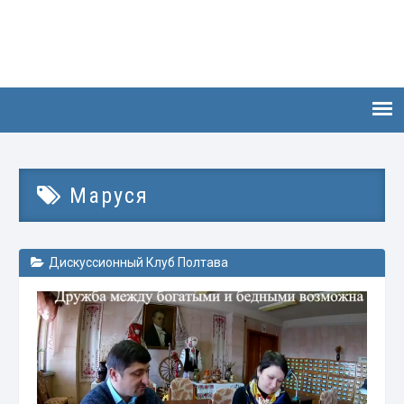
Маруся
Дискуссионный Клуб Полтава