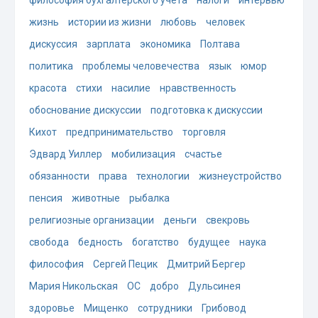
жизнь
истории из жизни
любовь
человек
дискуссия
зарплата
экономика
Полтава
политика
проблемы человечества
язык
юмор
красота
стихи
насилие
нравственность
обоснование дискуссии
подготовка к дискуссии
Кихот
предпринимательство
торговля
Эдвард Уиллер
мобилизация
счастье
обязанности
права
технологии
жизнеустройство
пенсия
животные
рыбалка
религиозные организации
деньги
свекровь
свобода
бедность
богатство
будущее
наука
философия
Сергей Пецик
Дмитрий Бергер
Мария Никольская
ОС
добро
Дульсинея
здоровье
Мищенко
сотрудники
Грибовод