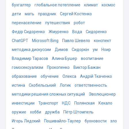
бухгалтер
глобальное потепление
климат
космос
дети
мать
праздник
Сергей Костенко
перенаселение
путешествия
робот
Федір Сидоренко
Жмуренко
Вода
Сидоренко
ChatGPT
Microsoft Bing
Павло Шевело
конспект
методика дискуссии
Димов
Сидоркін
ум
Ноир
Владимир Тарасов
Алина Бушер
воспитание
гомосексуализм
Прокопенко
Виктор Бажан
образование
обучение
Олекса
Андрій Ткаченко
истина
Скобельський
Логик
ответственность
методики решения сложных ситуаций
Эволюционер
инвестиции
Транспорт
НДС
Полянская
Кекало
оружие
хобби
дружба
Пётр Штомпель
Игорь Лядский
Пошивайло-Таулер
бухновости
зло