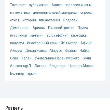
Такс-сист
публикации
Алиса
взрослая жизнь
математика
дополнительный материал
опросы
отчет
истории
впечатления
Водолей
Демидович
Ариэль
Полевой цветок
Прима
источники
занятия
аутстаффинг
картошка
поцелуи
Иностранный язык
Йеннифэр
Афина
Акелла
Дикая кошка
Маруся
безвиз
Чайка
Сова
Хэлэн
Учительница франзузского
Воля
Александр П.
Багира
безделье
Человек Маска
Боливар
армия
Разделы