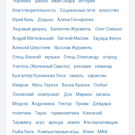
Ткаченко
школа
Иван Окара
история
благотворительность
Социальные сети
искусство
Юрий Кизь
Дядько
Алёна Гончаренко
Ледовый дворец
Валентин Журавель
Олег Слизько
Андрій Матковський
Євгеній Маслак
Эдуард Фисун
Алексей Шерстнёв
Ярослав Журавель
Отець Василій
музыка
Отець Олександр
огород
Учитель (Железный Самсон)
реклама
семинар
Бухгалтер Куземская Леся
смерть
карантин
Юмарси
Мать Тереза
Весна-Красна
Глобал
Лозовский
компромат
Док
Мармок
запасы
Медуза
Андромаха
Гектор
Приам
Дейдара
политики
Тарас
герменевтика
Казначей
Тирамису
агро
аренда
земля
Альтернативщик
Рыба Пила
Компьютерные игры
Юлия
МАФ