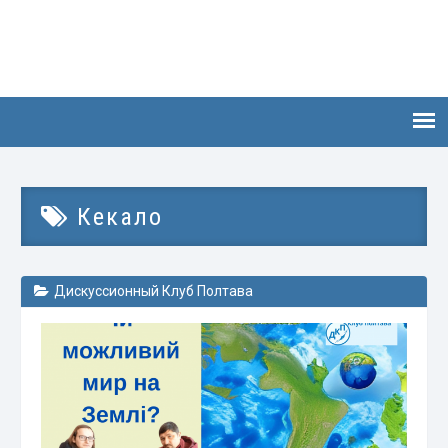
Кекало
Дискуссионный Клуб Полтава