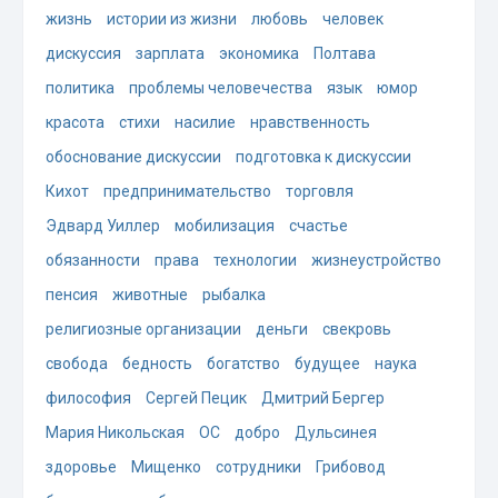
жизнь
истории из жизни
любовь
человек
дискуссия
зарплата
экономика
Полтава
политика
проблемы человечества
язык
юмор
красота
стихи
насилие
нравственность
обоснование дискуссии
подготовка к дискуссии
Кихот
предпринимательство
торговля
Эдвард Уиллер
мобилизация
счастье
обязанности
права
технологии
жизнеустройство
пенсия
животные
рыбалка
религиозные организации
деньги
свекровь
свобода
бедность
богатство
будущее
наука
философия
Сергей Пецик
Дмитрий Бергер
Мария Никольская
ОС
добро
Дульсинея
здоровье
Мищенко
сотрудники
Грибовод