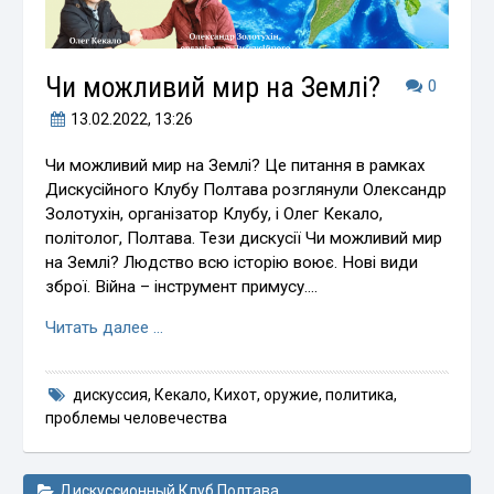
Чи можливий мир на Землі?
0
13.02.2022
, 13:26
Чи можливий мир на Землі? Це питання в рамках
Дискусійного Клубу Полтава розглянули Олександр
Золотухін, організатор Клубу, і Олег Кекало,
політолог, Полтава. Тези дискусії Чи можливий мир
на Землі? Людство всю історію воює. Нові види
зброї. Війна – інструмент примусу.…
Читать далее …
дискуссия
,
Кекало
,
Кихот
,
оружие
,
политика
,
проблемы человечества
Дискуссионный Клуб Полтава