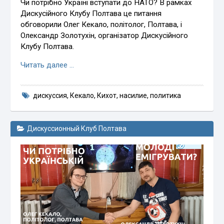
Чи потрібно Україні вступати до НАТО? В рамках
Дискусійного Клубу Полтава це питання
обговорили Олег Кекало, політолог, Полтава, і
Олександр Золотухін, організатор Дискусійного
Клубу Полтава.
Читать далее …
дискуссия
,
Кекало
,
Кихот
,
насилие
,
политика
Дискуссионный Клуб Полтава