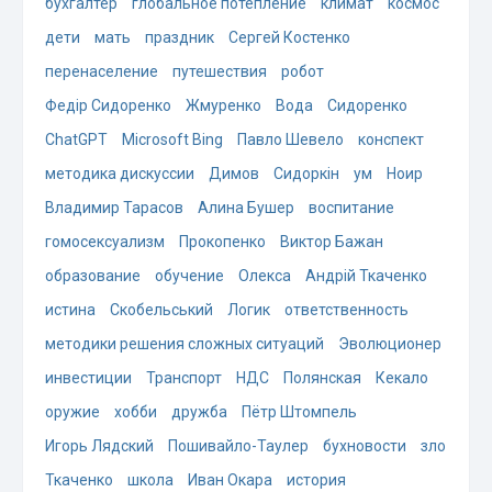
бухгалтер
глобальное потепление
климат
космос
дети
мать
праздник
Сергей Костенко
перенаселение
путешествия
робот
Федір Сидоренко
Жмуренко
Вода
Сидоренко
ChatGPT
Microsoft Bing
Павло Шевело
конспект
методика дискуссии
Димов
Сидоркін
ум
Ноир
Владимир Тарасов
Алина Бушер
воспитание
гомосексуализм
Прокопенко
Виктор Бажан
образование
обучение
Олекса
Андрій Ткаченко
истина
Скобельський
Логик
ответственность
методики решения сложных ситуаций
Эволюционер
инвестиции
Транспорт
НДС
Полянская
Кекало
оружие
хобби
дружба
Пётр Штомпель
Игорь Лядский
Пошивайло-Таулер
бухновости
зло
Ткаченко
школа
Иван Окара
история