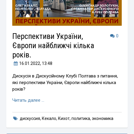
Перспективи України,
0
Європи найближчі кілька
років.
16.01.2022
, 13:48
Дискусія в Дискусійному Клубі Полтава з питання,
які перспективи України, Європи найближчі кілька
років?
Читать далее …
дискуссия
,
Кекало
,
Кихот
,
политика
,
экономика