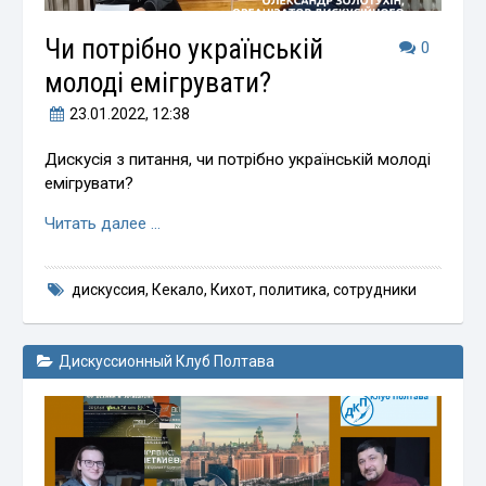
Чи потрібно українській
0
молоді емігрувати?
23.01.2022
, 12:38
Дискусія з питання, чи потрібно українській молоді
емігрувати?
Читать далее …
дискуссия
,
Кекало
,
Кихот
,
политика
,
сотрудники
Дискуссионный Клуб Полтава