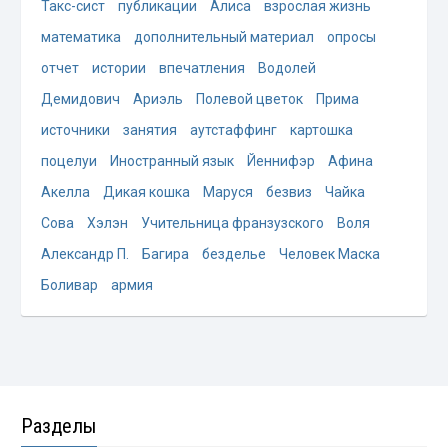
Такс-сист
публикации
Алиса
взрослая жизнь
математика
дополнительный материал
опросы
отчет
истории
впечатления
Водолей
Демидович
Ариэль
Полевой цветок
Прима
источники
занятия
аутстаффинг
картошка
поцелуи
Иностранный язык
Йеннифэр
Афина
Акелла
Дикая кошка
Маруся
безвиз
Чайка
Сова
Хэлэн
Учительница франзузского
Воля
Александр П.
Багира
безделье
Человек Маска
Боливар
армия
Разделы