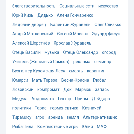
благотворительность
Социальные сети
искусство
Юрий Кизь
Дядько
Алёна Гончаренко
Ледовый дворец
Валентин Журавель
Олег Слизько
Андрій Матковський
Євгеній Маслак
Эдуард Фисун
Алексей Шерстнёв
Ярослав Журавель
Отець Василій
музыка
Отець Олександр
огород
Учитель (Железный Самсон)
реклама
семинар
Бухгалтер Куземская Леся
смерть
карантин
Юмарси
Мать Тереза
Весна-Красна
Глобал
Лозовский
компромат
Док
Мармок
запасы
Медуза
Андромаха
Гектор
Приам
Дейдара
политики
Тарас
герменевтика
Казначей
Тирамису
агро
аренда
земля
Альтернативщик
Рыба Пила
Компьютерные игры
Юлия
МАФ