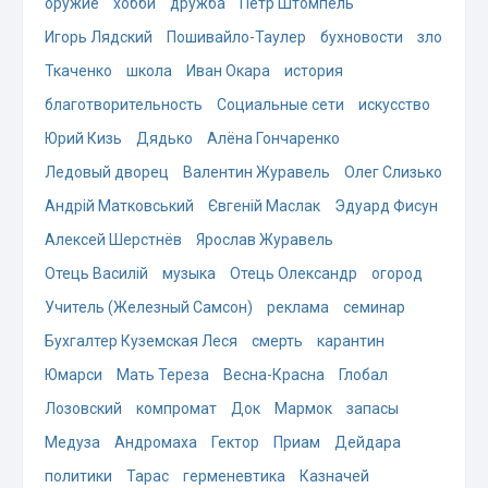
оружие
хобби
дружба
Пётр Штомпель
Игорь Лядский
Пошивайло-Таулер
бухновости
зло
Ткаченко
школа
Иван Окара
история
благотворительность
Социальные сети
искусство
Юрий Кизь
Дядько
Алёна Гончаренко
Ледовый дворец
Валентин Журавель
Олег Слизько
Андрій Матковський
Євгеній Маслак
Эдуард Фисун
Алексей Шерстнёв
Ярослав Журавель
Отець Василій
музыка
Отець Олександр
огород
Учитель (Железный Самсон)
реклама
семинар
Бухгалтер Куземская Леся
смерть
карантин
Юмарси
Мать Тереза
Весна-Красна
Глобал
Лозовский
компромат
Док
Мармок
запасы
Медуза
Андромаха
Гектор
Приам
Дейдара
политики
Тарас
герменевтика
Казначей