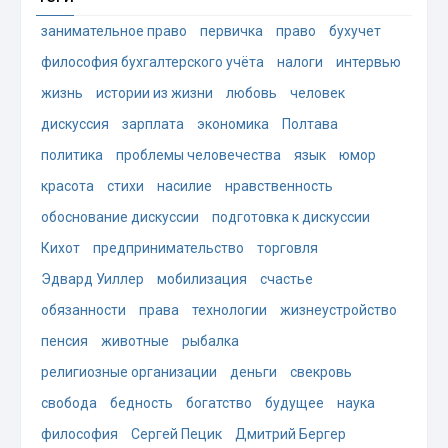
занимательное право
первичка
право
бухучет
философия бухгалтерского учёта
налоги
интервью
жизнь
истории из жизни
любовь
человек
дискуссия
зарплата
экономика
Полтава
политика
проблемы человечества
язык
юмор
красота
стихи
насилие
нравственность
обоснование дискуссии
подготовка к дискуссии
Кихот
предпринимательство
торговля
Эдвард Уиллер
мобилизация
счастье
обязанности
права
технологии
жизнеустройство
пенсия
животные
рыбалка
религиозные организации
деньги
свекровь
свобода
бедность
богатство
будущее
наука
философия
Сергей Пецик
Дмитрий Бергер