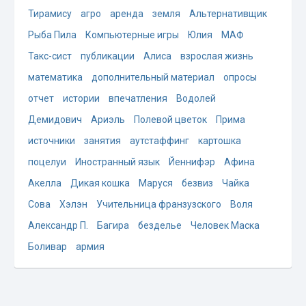
Тирамису
агро
аренда
земля
Альтернативщик
Рыба Пила
Компьютерные игры
Юлия
МАФ
Такс-сист
публикации
Алиса
взрослая жизнь
математика
дополнительный материал
опросы
отчет
истории
впечатления
Водолей
Демидович
Ариэль
Полевой цветок
Прима
источники
занятия
аутстаффинг
картошка
поцелуи
Иностранный язык
Йеннифэр
Афина
Акелла
Дикая кошка
Маруся
безвиз
Чайка
Сова
Хэлэн
Учительница франзузского
Воля
Александр П.
Багира
безделье
Человек Маска
Боливар
армия