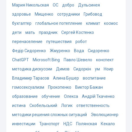
Мария Никольская
ОС
добро
Дульсинея
здоровье
Мищенко
сотрудники
Грибовод
бухгалтер
глобальное потепление
климат
космос
дети
мать
праздник
Сергей Костенко
перенаселение
путешествия
робот
Федір Сидоренко
Жмуренко
Вода
Сидоренко
ChatGPT
Microsoft Bing
Павло Шевело
конспект
методика дискуссии
Димов
Сидоркін
ум
Ноир
Владимир Тарасов
Алина Бушер
воспитание
гомосексуализм
Прокопенко
Виктор Бажан
образование
обучение
Олекса
Андрій Ткаченко
истина
Скобельський
Логик
ответственность
методики решения сложных ситуаций
Эволюционер
инвестиции
Транспорт
НДС
Полянская
Кекало