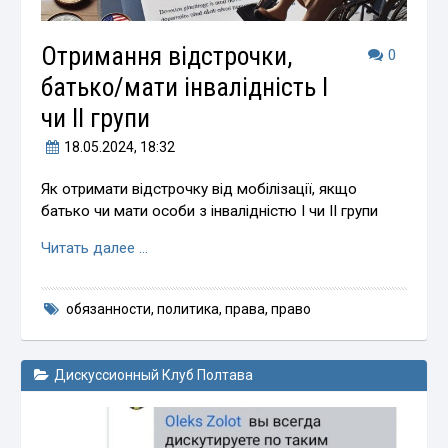
Отримання відстрочки,
0
батько/мати інвалідність І
чи ІІ групи
18.05.2024
, 18:32
Як отримати відстрочку від мобілізації, якщо
батько чи мати особи з інвалідністю І чи ІІ групи
Читать далее …
обязанности
,
политика
,
права
,
право
Дискуссионный Клуб Полтава