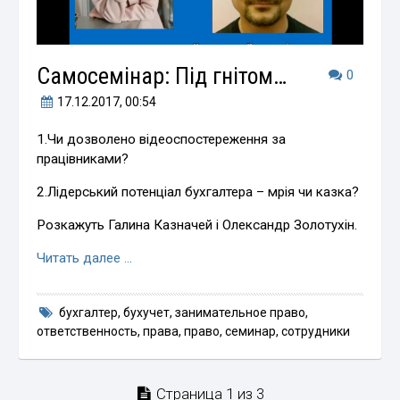
Самосемінар: Під гнітом…
0
17.12.2017
, 00:54
1.Чи дозволено відеоспостереження за
працівниками?
2.Лідерський потенціал бухгалтера – мрія чи казка?
Розкажуть Галина Казначей і Олександр Золотухін.
Читать далее …
бухгалтер
,
бухучет
,
занимательное право
,
ответственность
,
права
,
право
,
семинар
,
сотрудники
Страница 1 из 3