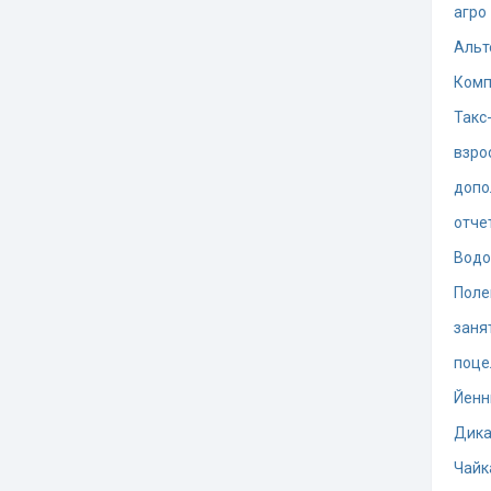
агро
Альт
Комп
Такс
взро
допо
отче
Водо
Поле
заня
поце
Йенн
Дика
Чайк