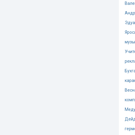
Вале
Андр
Эдуа
Ярос
музы
Учит
рекл
Бухг
кара
Весн
комп
Меду
Дей
герм