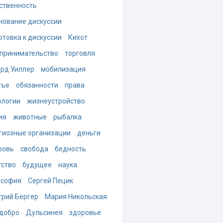
ственность
нование дискуссии
отовка к дискуссии
Кихот
принимательство
торговля
рд Уиллер
мобилизация
тье
обязанности
права
ологии
жизнеустройство
ия
животные
рыбалка
гиозные организации
деньги
ровь
свобода
бедность
тство
будущее
наука
ософия
Сергей Пецик
рий Бергер
Мария Никольская
добро
Дульсинея
здоровье