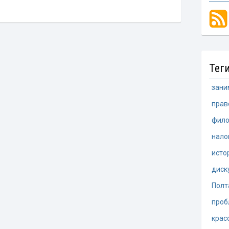
Тег
зани
прав
фило
нало
исто
диск
Полт
проб
крас