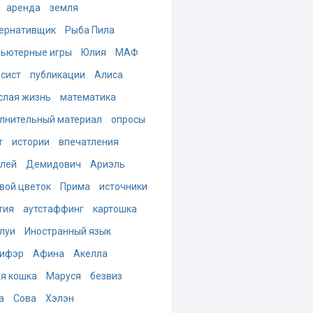
аренда
земля
ернативщик
Рыба Пила
ьютерные игры
Юлия
МАФ
-сист
публикации
Алиса
слая жизнь
математика
лнительный материал
опросы
т
истории
впечатления
лей
Демидович
Ариэль
вой цветок
Прима
источники
тия
аутстаффинг
картошка
луи
Иностранный язык
ифэр
Афина
Акелла
я кошка
Маруся
безвиз
а
Сова
Хэлэн