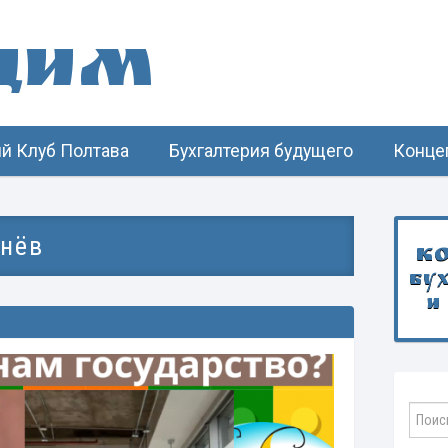
щим
й Клуб Полтава
Бухгалтерия будущего
Конце
нёв
К
бу
и