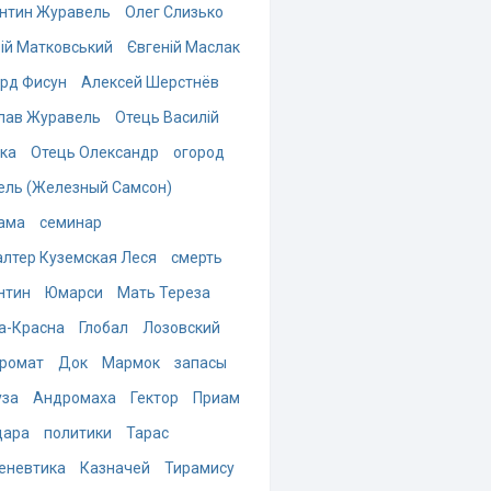
нтин Журавель
Олег Слизько
ій Матковський
Євгеній Маслак
рд Фисун
Алексей Шерстнёв
лав Журавель
Отець Василій
ка
Отець Олександр
огород
ель (Железный Самсон)
ама
семинар
алтер Куземская Леся
смерть
нтин
Юмарси
Мать Тереза
а-Красна
Глобал
Лозовский
ромат
Док
Мармок
запасы
за
Андромаха
Гектор
Приам
дара
политики
Тарас
еневтика
Казначей
Тирамису