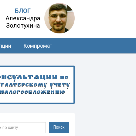
БЛОГ
Александра
Золотухина
пции
Компромат
онсультации
по
хгалтерскому учету
 налогообложению