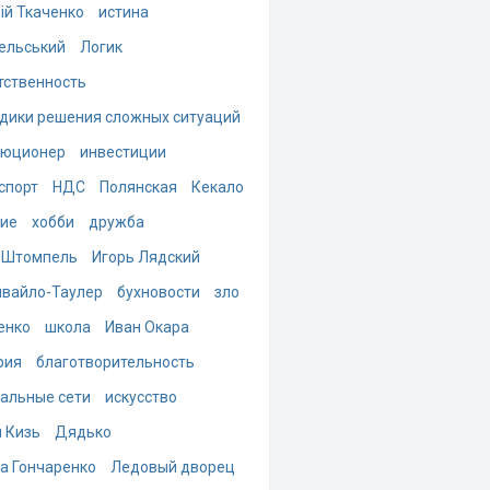
ій Ткаченко
истина
ельський
Логик
тственность
дики решения сложных ситуаций
люционер
инвестиции
спорт
НДС
Полянская
Кекало
ие
хобби
дружба
 Штомпель
Игорь Лядский
вайло-Таулер
бухновости
зло
енко
школа
Иван Окара
рия
благотворительность
альные сети
искусство
 Кизь
Дядько
а Гончаренко
Ледовый дворец