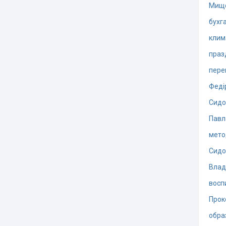
Мищ
бухг
клим
праз
пере
Феді
Сидо
Павл
мето
Сидо
Влад
восп
Прок
обра