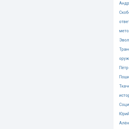
Андр
Скоб
отве
мето
Эво
Тран
оруж
Пётр
Поши
Ткач
исто
Соци
Юрий
Алён