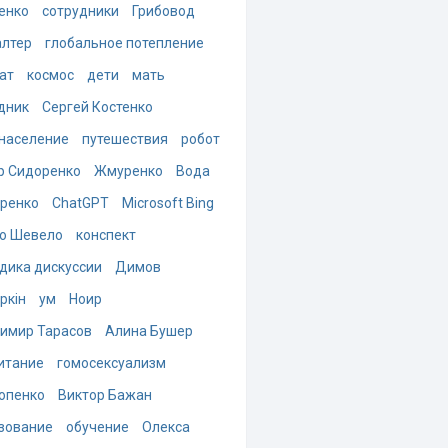
енко
сотрудники
Грибовод
алтер
глобальное потепление
ат
космос
дети
мать
дник
Сергей Костенко
население
путешествия
робот
р Сидоренко
Жмуренко
Вода
ренко
ChatGPT
Microsoft Bing
о Шевело
конспект
дика дискуссии
Димов
ркін
ум
Ноир
имир Тарасов
Алина Бушер
итание
гомосексуализм
опенко
Виктор Бажан
зование
обучение
Олекса