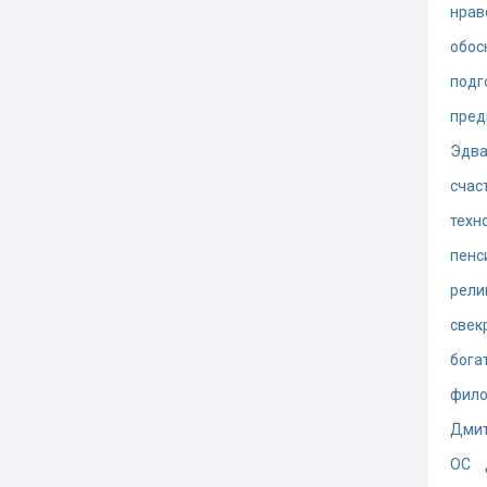
нрав
обос
подг
пред
Эдва
счас
техн
пенс
рели
свек
бога
фил
Дмит
ОС