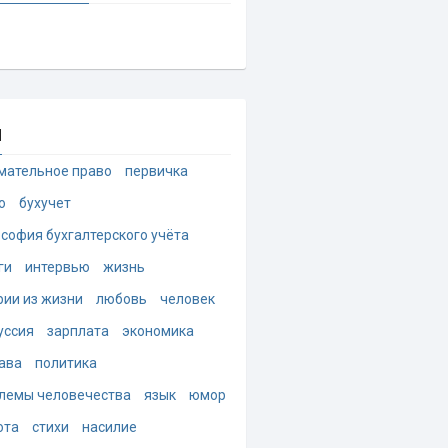
и
мательное право
первичка
о
бухучет
софия бухгалтерского учёта
ги
интервью
жизнь
рии из жизни
любовь
человек
уссия
зарплата
экономика
ава
политика
лемы человечества
язык
юмор
ота
стихи
насилие