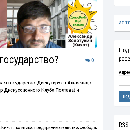
ИСТ
Под
государство?
рас
0
Адре
 нам государство. Дискутируют Александр
ор Дискуссионного Клуба Полтава) и
RSS
,
Кихот
,
политика
,
предпринимательство
,
свобода
,