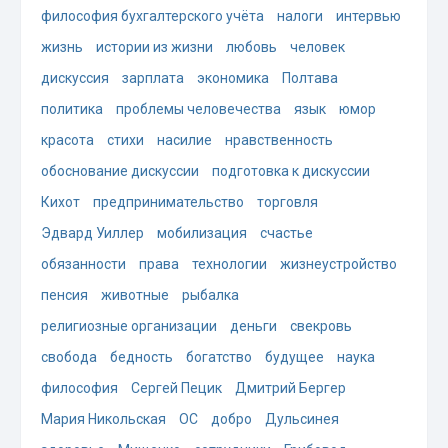
философия бухгалтерского учёта
налоги
интервью
жизнь
истории из жизни
любовь
человек
дискуссия
зарплата
экономика
Полтава
политика
проблемы человечества
язык
юмор
красота
стихи
насилие
нравственность
обоснование дискуссии
подготовка к дискуссии
Кихот
предпринимательство
торговля
Эдвард Уиллер
мобилизация
счастье
обязанности
права
технологии
жизнеустройство
пенсия
животные
рыбалка
религиозные организации
деньги
свекровь
свобода
бедность
богатство
будущее
наука
философия
Сергей Пецик
Дмитрий Бергер
Мария Никольская
ОС
добро
Дульсинея