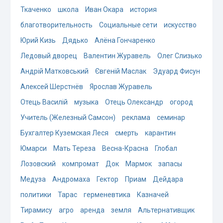
Ткаченко
школа
Иван Окара
история
благотворительность
Социальные сети
искусство
Юрий Кизь
Дядько
Алёна Гончаренко
Ледовый дворец
Валентин Журавель
Олег Слизько
Андрій Матковський
Євгеній Маслак
Эдуард Фисун
Алексей Шерстнёв
Ярослав Журавель
Отець Василій
музыка
Отець Олександр
огород
Учитель (Железный Самсон)
реклама
семинар
Бухгалтер Куземская Леся
смерть
карантин
Юмарси
Мать Тереза
Весна-Красна
Глобал
Лозовский
компромат
Док
Мармок
запасы
Медуза
Андромаха
Гектор
Приам
Дейдара
политики
Тарас
герменевтика
Казначей
Тирамису
агро
аренда
земля
Альтернативщик