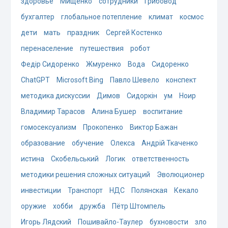
здоровье
Мищенко
сотрудники
Грибовод
бухгалтер
глобальное потепление
климат
космос
дети
мать
праздник
Сергей Костенко
перенаселение
путешествия
робот
Федір Сидоренко
Жмуренко
Вода
Сидоренко
ChatGPT
Microsoft Bing
Павло Шевело
конспект
методика дискуссии
Димов
Сидоркін
ум
Ноир
Владимир Тарасов
Алина Бушер
воспитание
гомосексуализм
Прокопенко
Виктор Бажан
образование
обучение
Олекса
Андрій Ткаченко
истина
Скобельський
Логик
ответственность
методики решения сложных ситуаций
Эволюционер
инвестиции
Транспорт
НДС
Полянская
Кекало
оружие
хобби
дружба
Пётр Штомпель
Игорь Лядский
Пошивайло-Таулер
бухновости
зло