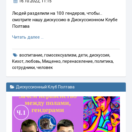
16.10.2022
, 11:15
Людей разделили на 100 гендеров, чтобы…
смотрите нашу дискуссию в Дискуссионном Клубе
Полтава
Читать далее …
воспитание
,
гомосексуализм
,
дети
,
дискуссия
,
Кихот
,
любовь
,
Мищенко
,
перенаселение
,
политика
,
сотрудники
,
человек
Дискуссионный Клуб Полтава