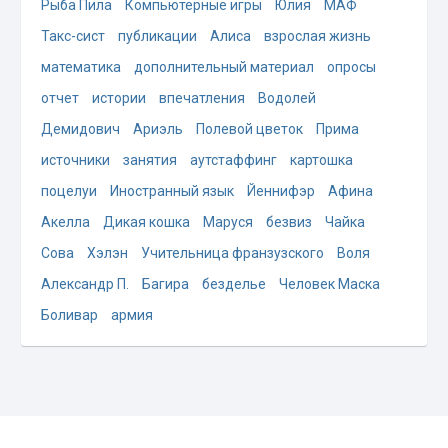
Рыба Пила
Компьютерные игры
Юлия
МАФ
Такс-сист
публикации
Алиса
взрослая жизнь
математика
дополнительный материал
опросы
отчет
истории
впечатления
Водолей
Демидович
Ариэль
Полевой цветок
Прима
источники
занятия
аутстаффинг
картошка
поцелуи
Иностранный язык
Йеннифэр
Афина
Акелла
Дикая кошка
Маруся
безвиз
Чайка
Сова
Хэлэн
Учительница франзузского
Воля
Александр П.
Багира
безделье
Человек Маска
Боливар
армия