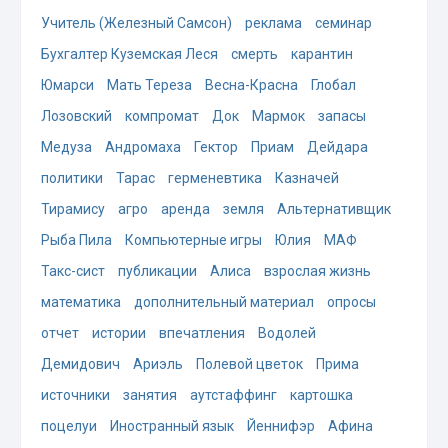
Учитель (Железный Самсон)
реклама
семинар
Бухгалтер Куземская Леся
смерть
карантин
Юмарси
Мать Тереза
Весна-Красна
Глобал
Лозовский
компромат
Док
Мармок
запасы
Медуза
Андромаха
Гектор
Приам
Дейдара
политики
Тарас
герменевтика
Казначей
Тирамису
агро
аренда
земля
Альтернативщик
Рыба Пила
Компьютерные игры
Юлия
МАФ
Такс-сист
публикации
Алиса
взрослая жизнь
математика
дополнительный материал
опросы
отчет
истории
впечатления
Водолей
Демидович
Ариэль
Полевой цветок
Прима
источники
занятия
аутстаффинг
картошка
поцелуи
Иностранный язык
Йеннифэр
Афина