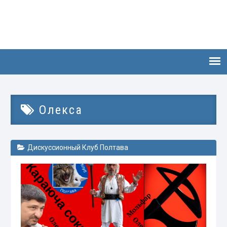
Олекса
Дискуссионный Клуб Полтава