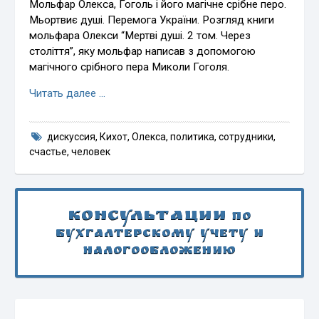
Мольфар Олекса, Гоголь і його магічне срібне перо.
Мьортвиє душі. Перемога України. Розгляд книги
мольфара Олекси “Мертві душі. 2 том. Через
століття”, яку мольфар написав з допомогою
магічного срібного пера Миколи Гоголя.
Читать далее …
дискуссия
,
Кихот
,
Олекса
,
политика
,
сотрудники
,
счастье
,
человек
Консультации
по
бухгалтерскому учету и
налогообложению