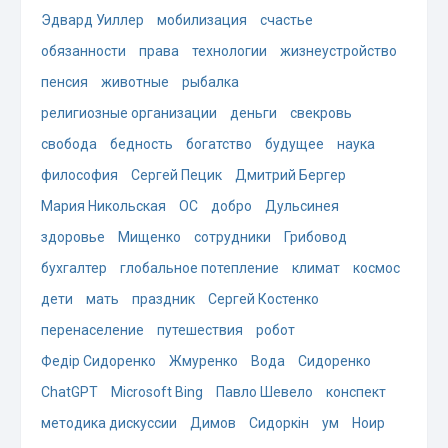
Эдвард Уиллер
мобилизация
счастье
обязанности
права
технологии
жизнеустройство
пенсия
животные
рыбалка
религиозные организации
деньги
свекровь
свобода
бедность
богатство
будущее
наука
философия
Сергей Пецик
Дмитрий Бергер
Мария Никольская
ОС
добро
Дульсинея
здоровье
Мищенко
сотрудники
Грибовод
бухгалтер
глобальное потепление
климат
космос
дети
мать
праздник
Сергей Костенко
перенаселение
путешествия
робот
Федір Сидоренко
Жмуренко
Вода
Сидоренко
ChatGPT
Microsoft Bing
Павло Шевело
конспект
методика дискуссии
Димов
Сидоркін
ум
Ноир