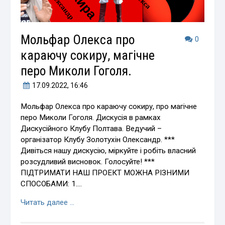
Мольфар Олекса про
0
караючу сокиру, магічне
перо Миколи Гоголя.
17.09.2022
, 16:46
Мольфар Олекса про караючу сокиру, про магічне
перо Миколи Гоголя. Дискусія в рамках
Дискусійного Клубу Полтава. Ведучий –
організатор Клубу Золотухін Олександр. ***
Дивіться нашу дискусію, міркуйте і робіть власний
розсудливий висновок. Голосуйте! ***
ПІДТРИМАТИ НАШ ПРОЕКТ МОЖНА РІЗНИМИ
СПОСОБАМИ: 1.…
Читать далее …