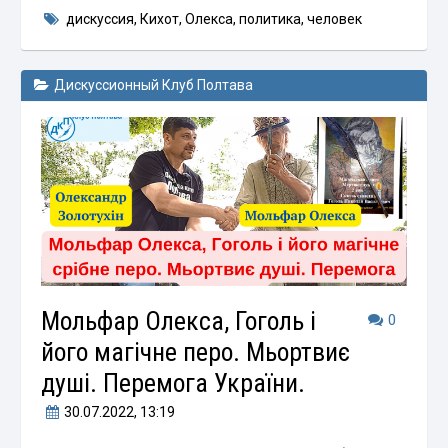
дискуссия
,
Кихот
,
Олекса
,
политика
,
человек
Дискуссионный Клуб Полтава
Мольфар Олекса, Гоголь і
0
його магічне перо. Мьортвиє
душі. Перемога України.
30.07.2022
, 13:19