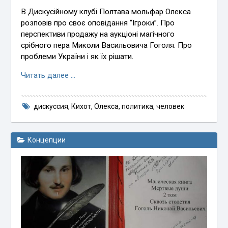
В Дискусійному клубі Полтава мольфар Олекса
розповів про своє оповідання “Ігроки”. Про
перспективи продажу на аукціоні магічного
срібного пера Миколи Васильовича Гоголя. Про
проблеми України і як їх рішати.
Читать далее …
дискуссия
,
Кихот
,
Олекса
,
политика
,
человек
Концепции