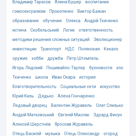
Владимир Тарасов
Алина Бушер
воспитание
гомосексуализм
Прокопенко
Виктор Бажан
образование
обучение
Олекса
Андрій Ткаченко
истина
Скобельський
Логик
ответственность
методики решения сложных ситуаций
Эволюционер
инвестиции
Транспорт
НДС
Полянская
Кекало
оружие
хобби
дружба
Пётр Штомпель
Игорь Лядский
Пошивайло-Таулер
бухновости
зло
Ткаченко
школа
Иван Окара
история
благотворительность
Социальные сети
искусство
Юрий Кизь
Дядько
Алёна Гончаренко
Ледовый дворец
Валентин Журавель
Олег Слизько
Андрій Матковський
Євгеній Маслак
Эдуард Фисун
Алексей Шерстнёв
Ярослав Журавель
Отець Василій
музыка
Отець Олександр
огород