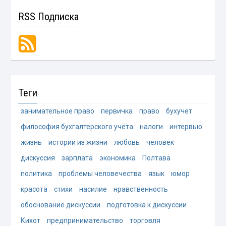
RSS Подписка
Теги
занимательное право
первичка
право
бухучет
философия бухгалтерского учёта
налоги
интервью
жизнь
истории из жизни
любовь
человек
дискуссия
зарплата
экономика
Полтава
политика
проблемы человечества
язык
юмор
красота
стихи
насилие
нравственность
обоснование дискуссии
подготовка к дискуссии
Кихот
предпринимательство
торговля