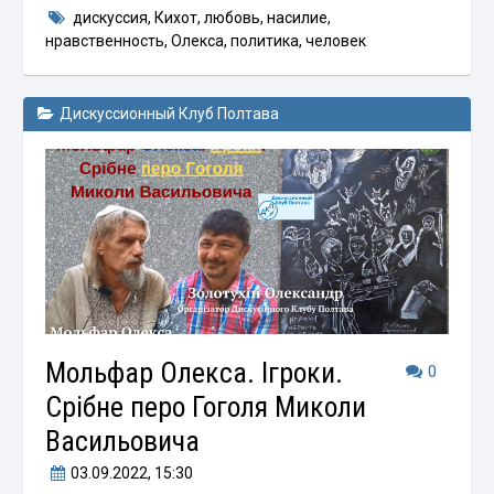
дискуссия
,
Кихот
,
любовь
,
насилие
,
нравственность
,
Олекса
,
политика
,
человек
Дискуссионный Клуб Полтава
Мольфар Олекса. Ігроки.
0
Срібне перо Гоголя Миколи
Васильовича
03.09.2022
, 15:30