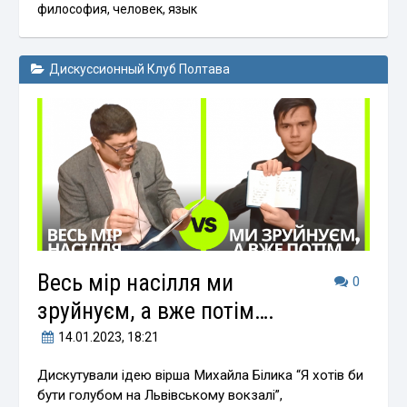
философия
,
человек
,
язык
Дискуссионный Клуб Полтава
Весь мір насілля ми
0
зруйнуєм, а вже потім….
14.01.2023
, 18:21
Дискутували ідею вірша Михайла Білика “Я хотів би
бути голубом на Львівському вокзалі”,