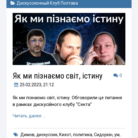
Дискуссионный Клуб Полтава
Як ми пізнаємо світ, істину
0
25.02.2023
, 21:12
Як ми пізнаємо світ, істину. Обговорили це питання
в рамках дискусійного клубу “Секта”
Читать далее …
Димов
,
дискуссия
,
Кихот
,
политика
,
Сидоркін
,
ум
,