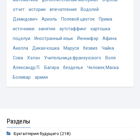
отчет
истории
впечатления
Водолей
Демидович
Ариэль
Полевой цветок
Прима
источники
занятия
аутстаффинг
картошка
поцелуи
Иностранный язык
Йеннифэр
Афина
Акелла
Дикая кошка
Маруся
безвиз
Чайка
Сова
Хэлэн
Учительница франзузского
Воля
Александр П.
Багира
безделье
Человек Маска
Боливар
армия
Разделы
Бухгалтерия будущего
(218)