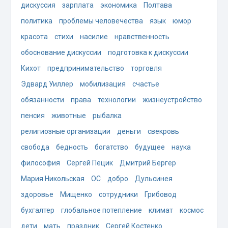
дискуссия
зарплата
экономика
Полтава
политика
проблемы человечества
язык
юмор
красота
стихи
насилие
нравственность
обоснование дискуссии
подготовка к дискуссии
Кихот
предпринимательство
торговля
Эдвард Уиллер
мобилизация
счастье
обязанности
права
технологии
жизнеустройство
пенсия
животные
рыбалка
религиозные организации
деньги
свекровь
свобода
бедность
богатство
будущее
наука
философия
Сергей Пецик
Дмитрий Бергер
Мария Никольская
ОС
добро
Дульсинея
здоровье
Мищенко
сотрудники
Грибовод
бухгалтер
глобальное потепление
климат
космос
дети
мать
праздник
Сергей Костенко