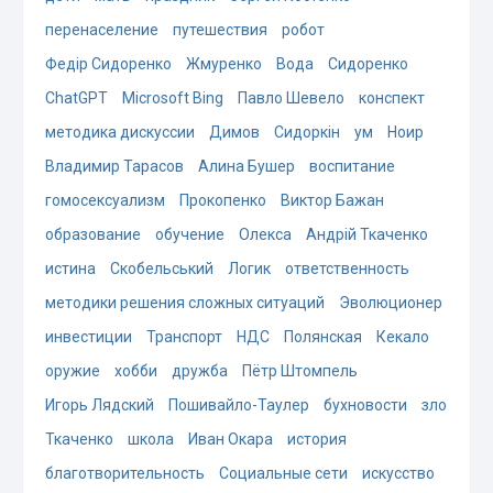
перенаселение
путешествия
робот
Федір Сидоренко
Жмуренко
Вода
Сидоренко
ChatGPT
Microsoft Bing
Павло Шевело
конспект
методика дискуссии
Димов
Сидоркін
ум
Ноир
Владимир Тарасов
Алина Бушер
воспитание
гомосексуализм
Прокопенко
Виктор Бажан
образование
обучение
Олекса
Андрій Ткаченко
истина
Скобельський
Логик
ответственность
методики решения сложных ситуаций
Эволюционер
инвестиции
Транспорт
НДС
Полянская
Кекало
оружие
хобби
дружба
Пётр Штомпель
Игорь Лядский
Пошивайло-Таулер
бухновости
зло
Ткаченко
школа
Иван Окара
история
благотворительность
Социальные сети
искусство