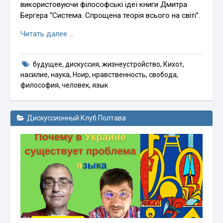
використовуючи філософські ідеї книги Дмитра
Бергера “Система. Спрощена теорія всього на світі”.
Читать далее …
будущее
,
дискуссия
,
жизнеустройство
,
Кихот
,
насилие
,
наука
,
Ноир
,
нравственность
,
свобода
,
философия
,
человек
,
язык
Дискуссионный Клуб Полтава