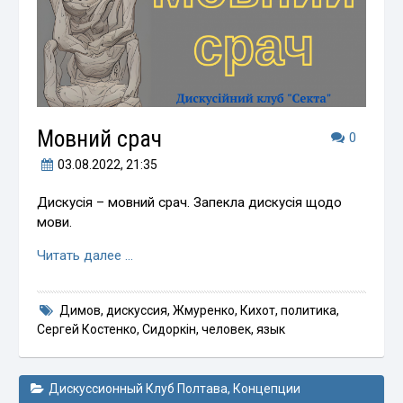
Мовний срач
0
03.08.2022
, 21:35
Дискусія – мовний срач. Запекла дискусія щодо
мови.
Читать далее …
Димов
,
дискуссия
,
Жмуренко
,
Кихот
,
политика
,
Сергей Костенко
,
Сидоркін
,
человек
,
язык
Дискуссионный Клуб Полтава
,
Концепции