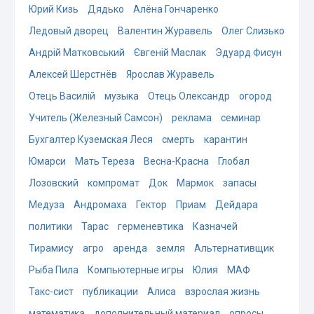
Юрий Кизь
Дядько
Алёна Гончаренко
Ледовый дворец
Валентин Журавель
Олег Слизько
Андрій Матковський
Євгеній Маслак
Эдуард Фисун
Алексей Шерстнёв
Ярослав Журавель
Отець Василій
музыка
Отець Олександр
огород
Учитель (Железный Самсон)
реклама
семинар
Бухгалтер Куземская Леся
смерть
карантин
Юмарси
Мать Тереза
Весна-Красна
Глобал
Лозовский
компромат
Док
Мармок
запасы
Медуза
Андромаха
Гектор
Приам
Дейдара
политики
Тарас
герменевтика
Казначей
Тирамису
агро
аренда
земля
Альтернативщик
Рыба Пила
Компьютерные игры
Юлия
МАФ
Такс-сист
публикации
Алиса
взрослая жизнь
математика
дополнительный материал
опросы