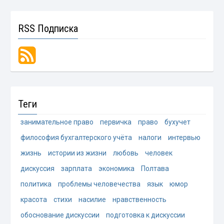
RSS Подписка
Теги
занимательное право
первичка
право
бухучет
философия бухгалтерского учёта
налоги
интервью
жизнь
истории из жизни
любовь
человек
дискуссия
зарплата
экономика
Полтава
политика
проблемы человечества
язык
юмор
красота
стихи
насилие
нравственность
обоснование дискуссии
подготовка к дискуссии