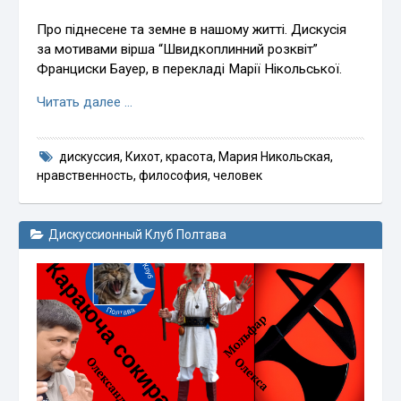
Про піднесене та земне в нашому житті. Дискусія
за мотивами вірша “Швидкоплинний розквіт”
Франциски Бауер, в перекладі Марії Нікольської.
Читать далее …
дискуссия
,
Кихот
,
красота
,
Мария Никольская
,
нравственность
,
философия
,
человек
Дискуссионный Клуб Полтава