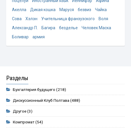
поцелуи
Иностранный язык
Йеннифэр
Афина
Акелла
Дикая кошка
Маруся
безвиз
Чайка
Сова
Хэлэн
Учительница франзузского
Воля
Александр П.
Багира
безделье
Человек Маска
Боливар
армия
Разделы
Бухгалтерия будущего
(218)
Дискуссионный Клуб Полтава
(488)
Другое
(3)
Компромат
(54)