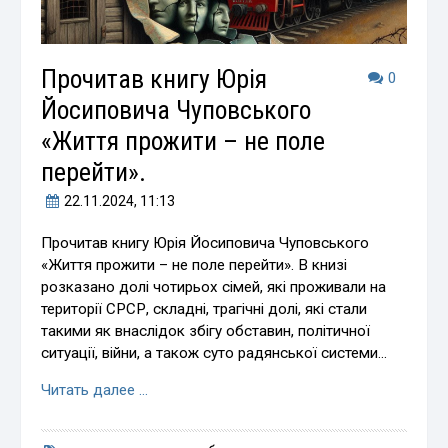
Прочитав книгу Юрія
0
Йосиповича Чуповського
«Життя прожити – не поле
перейти».
22.11.2024
, 11:13
Прочитав книгу Юрія Йосиповича Чуповського
«Життя прожити – не поле перейти». В книзі
розказано долі чотирьох сімей, які проживали на
території СРСР, складні, трагічні долі, які стали
такими як внаслідок збігу обставин, політичної
ситуації, війни, а також суто радянської системи…
Читать далее …