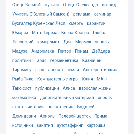
Отець Василій
музыка
Отець Олександр
огород
Учитель (Железный Самсон)
реклама
семинар
Бухгалтер Куземская Леся
смерть
карантин
Юмарси
Мать Тереза
Весна-Красна
Глобал
Лозовский
компромат
Док
Мармок
запасы
Медуза
Андромаха
Гектор
Приам
Дейдара
политики
Тарас
герменевтика
Казначей
Тирамису
агро
аренда
земля
Альтернативщик
Рыба Пила
Компьютерные игры
Юлия
МАФ
Такс-сист
публикации
Алиса
взрослая жизнь
математика
дополнительный материал
опросы
отчет
истории
впечатления
Водолей
Демидович
Ариэль
Полевой цветок
Прима
источники
занятия
аутстаффинг
картошка