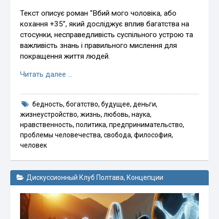
Текст описує роман “Вбий мого чоловіка, або
кохання +35”, який досліджує вплив багатства на
стосунки, несправедливість суспільного устрою та
важливість знань і правильного мислення для
покращення життя людей.
Читать далее …
бедность
,
богатство
,
будущее
,
деньги
,
жизнеустройство
,
жизнь
,
любовь
,
наука
,
нравственность
,
политика
,
предпринимательство
,
проблемы человечества
,
свобода
,
философия
,
человек
Дискуссионный Клуб Полтава
,
Концепции