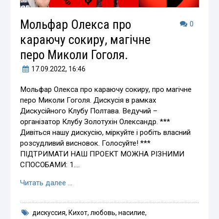
Мольфар Олекса про
0
караючу сокиру, магічне
перо Миколи Гоголя.
17.09.2022
, 16:46
Мольфар Олекса про караючу сокиру, про магічне
перо Миколи Гоголя. Дискусія в рамках
Дискусійного Клубу Полтава. Ведучий –
організатор Клубу Золотухін Олександр. ***
Дивіться нашу дискусію, міркуйте і робіть власний
розсудливий висновок. Голосуйте! ***
ПІДТРИМАТИ НАШ ПРОЕКТ МОЖНА РІЗНИМИ
СПОСОБАМИ: 1.…
Читать далее …
дискуссия
,
Кихот
,
любовь
,
насилие
,