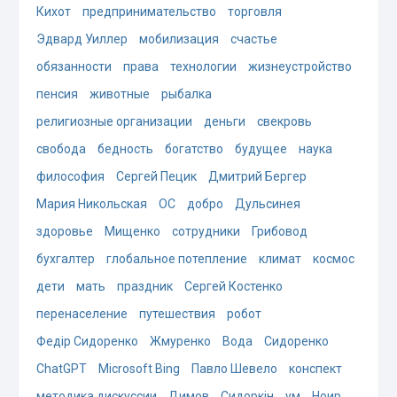
Кихот
предпринимательство
торговля
Эдвард Уиллер
мобилизация
счастье
обязанности
права
технологии
жизнеустройство
пенсия
животные
рыбалка
религиозные организации
деньги
свекровь
свобода
бедность
богатство
будущее
наука
философия
Сергей Пецик
Дмитрий Бергер
Мария Никольская
ОС
добро
Дульсинея
здоровье
Мищенко
сотрудники
Грибовод
бухгалтер
глобальное потепление
климат
космос
дети
мать
праздник
Сергей Костенко
перенаселение
путешествия
робот
Федір Сидоренко
Жмуренко
Вода
Сидоренко
ChatGPT
Microsoft Bing
Павло Шевело
конспект
методика дискуссии
Димов
Сидоркін
ум
Ноир