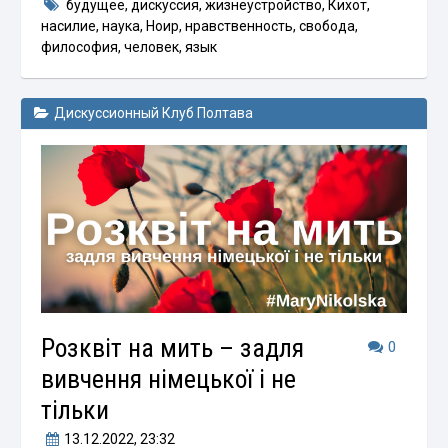
будущее
,
дискуссия
,
жизнеустройство
,
Кихот
,
насилие
,
наука
,
Ноир
,
нравственность
,
свобода
,
философия
,
человек
,
язык
Дискуссионный Клуб Полтава
Розквіт на мить – задля
0
вивчення німецької і не
тільки
13.12.2022
, 23:32