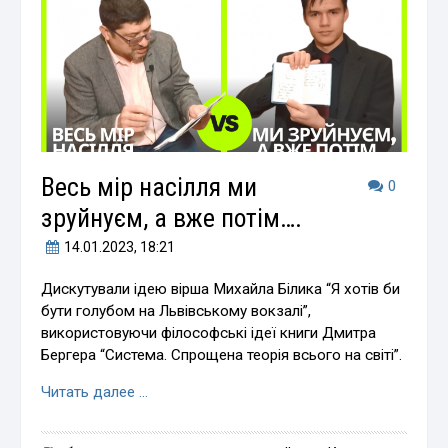
Весь мір насілля ми
0
зруйнуєм, а вже потім….
14.01.2023
, 18:21
Дискутували ідею вірша Михайла Білика “Я хотів би
бути голубом на Львівському вокзалі”,
використовуючи філософські ідеї книги Дмитра
Бергера “Система. Спрощена теорія всього на світі”.
Читать далее …