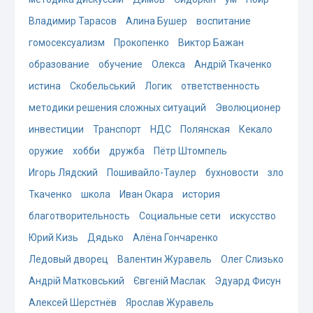
Владимир Тарасов
Алина Бушер
воспитание
гомосексуализм
Прокопенко
Виктор Бажан
образование
обучение
Олекса
Андрій Ткаченко
истина
Скобельський
Логик
ответственность
методики решения сложных ситуаций
Эволюционер
инвестиции
Транспорт
НДС
Полянская
Кекало
оружие
хобби
дружба
Пётр Штомпель
Игорь Лядский
Пошивайло-Таулер
бухновости
зло
Ткаченко
школа
Иван Окара
история
благотворительность
Социальные сети
искусство
Юрий Кизь
Дядько
Алёна Гончаренко
Ледовый дворец
Валентин Журавель
Олег Слизько
Андрій Матковський
Євгеній Маслак
Эдуард Фисун
Алексей Шерстнёв
Ярослав Журавель