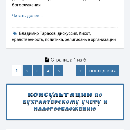
богослужения
Читать далее …
Владимир Тарасов
,
дискуссия
,
Кихот
,
нравственность
,
политика
,
религиозные организации
Страница 1 из 6
1
...
2
3
4
5
»
ПОСЛЕДНЯЯ »
Консультации
по
бухгалтерскому учету и
налогообложению