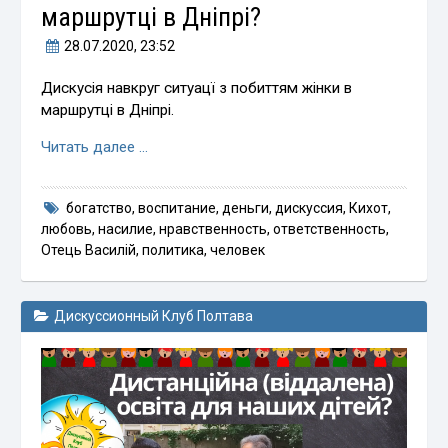
маршрутці в Дніпрі?
28.07.2020
, 23:52
Дискусія навкруг ситуацї з побиттям жінки в
маршрутці в Дніпрі.
Читать далее …
богатство
,
воспитание
,
деньги
,
дискуссия
,
Кихот
,
любовь
,
насилие
,
нравственность
,
ответственность
,
Отець Василій
,
политика
,
человек
Дискуссионный Клуб Полтава