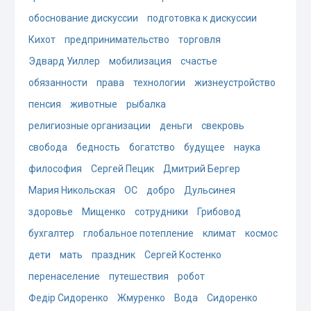
обоснование дискуссии
подготовка к дискуссии
Кихот
предпринимательство
торговля
Эдвард Уиллер
мобилизация
счастье
обязанности
права
технологии
жизнеустройство
пенсия
животные
рыбалка
религиозные организации
деньги
свекровь
свобода
бедность
богатство
будущее
наука
философия
Сергей Пецик
Дмитрий Бергер
Мария Никольская
ОС
добро
Дульсинея
здоровье
Мищенко
сотрудники
Грибовод
бухгалтер
глобальное потепление
климат
космос
дети
мать
праздник
Сергей Костенко
перенаселение
путешествия
робот
Федір Сидоренко
Жмуренко
Вода
Сидоренко