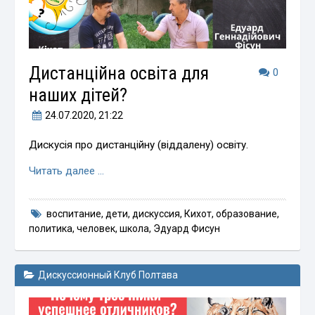
Дистанційна освіта для
0
наших дітей?
24.07.2020
, 21:22
Дискусія про дистанційну (віддалену) освіту.
Читать далее …
воспитание
,
дети
,
дискуссия
,
Кихот
,
образование
,
политика
,
человек
,
школа
,
Эдуард Фисун
Дискуссионный Клуб Полтава