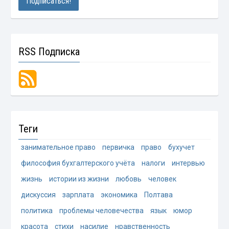
RSS Подписка
Теги
занимательное право
первичка
право
бухучет
философия бухгалтерского учёта
налоги
интервью
жизнь
истории из жизни
любовь
человек
дискуссия
зарплата
экономика
Полтава
политика
проблемы человечества
язык
юмор
красота
стихи
насилие
нравственность