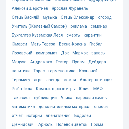
Алексей Шерстнёв
Ярослав Журавель
Отець Василій
музыка
Отець Олександр
огород
Учитель (Железный Самсон)
реклама
семинар
Бухгалтер Куземская Леся
смерть
карантин
Юмарси
Мать Тереза
Весна-Красна
Глобал
Лозовский
компромат
Док
Мармок
запасы
Медуза
Андромаха
Гектор
Приам
Дейдара
политики
Тарас
герменевтика
Казначей
Тирамису
агро
аренда
земля
Альтернативщик
Рыба Пила
Компьютерные игры
Юлия
МАФ
Такс-сист
публикации
Алиса
взрослая жизнь
математика
дополнительный материал
опросы
отчет
истории
впечатления
Водолей
Демидович
Ариэль
Полевой цветок
Прима