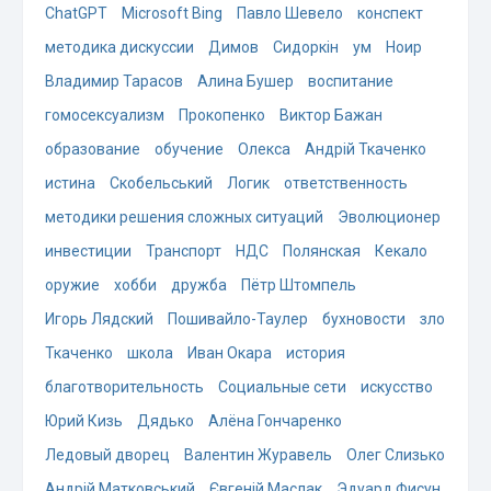
ChatGPT
Microsoft Bing
Павло Шевело
конспект
методика дискуссии
Димов
Сидоркін
ум
Ноир
Владимир Тарасов
Алина Бушер
воспитание
гомосексуализм
Прокопенко
Виктор Бажан
образование
обучение
Олекса
Андрій Ткаченко
истина
Скобельський
Логик
ответственность
методики решения сложных ситуаций
Эволюционер
инвестиции
Транспорт
НДС
Полянская
Кекало
оружие
хобби
дружба
Пётр Штомпель
Игорь Лядский
Пошивайло-Таулер
бухновости
зло
Ткаченко
школа
Иван Окара
история
благотворительность
Социальные сети
искусство
Юрий Кизь
Дядько
Алёна Гончаренко
Ледовый дворец
Валентин Журавель
Олег Слизько
Андрій Матковський
Євгеній Маслак
Эдуард Фисун