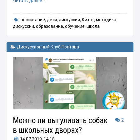
Читать далее …
воспитание
,
дети
,
дискуссия
,
Кихот
,
методика
дискуссии
,
образование
,
обучение
,
школа
Дискуссионный Клуб Полтава
Можно ли выгуливать собак
2
в школьных дворах?
14.07.2019
, 14:18