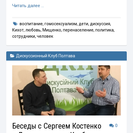
Читать далее …
воспитание
,
гомосексуализм
,
дети
,
дискуссия
,
Кихот
,
любовь
,
Мищенко
,
перенаселение
,
политика
,
сотрудники
,
человек
Дискуссионный Клуб Полтава
Беседы с Сергеем Костенко
0