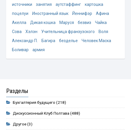
источники
занятия
аутстаффинг
картошка
поцелуи
Иностранный язык
Йеннифэр
Афина
Акелла
Дикая кошка
Маруся
безвиз
Чайка
Сова
Хэлэн
Учительница франзузского
Воля
Александр П.
Багира
безделье
Человек Маска
Боливар
армия
Разделы
Бухгалтерия будущего
(218)
Дискуссионный Клуб Полтава
(488)
Другое
(3)