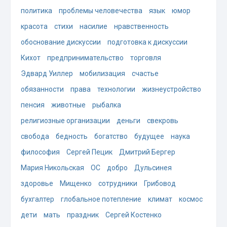
политика
проблемы человечества
язык
юмор
красота
стихи
насилие
нравственность
обоснование дискуссии
подготовка к дискуссии
Кихот
предпринимательство
торговля
Эдвард Уиллер
мобилизация
счастье
обязанности
права
технологии
жизнеустройство
пенсия
животные
рыбалка
религиозные организации
деньги
свекровь
свобода
бедность
богатство
будущее
наука
философия
Сергей Пецик
Дмитрий Бергер
Мария Никольская
ОС
добро
Дульсинея
здоровье
Мищенко
сотрудники
Грибовод
бухгалтер
глобальное потепление
климат
космос
дети
мать
праздник
Сергей Костенко