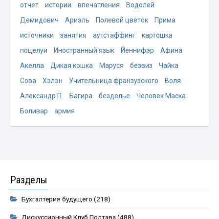
отчет
истории
впечатления
Водолей
Демидович
Ариэль
Полевой цветок
Прима
источники
занятия
аутстаффинг
картошка
поцелуи
Иностранный язык
Йеннифэр
Афина
Акелла
Дикая кошка
Маруся
безвиз
Чайка
Сова
Хэлэн
Учительница франзузского
Воля
Александр П.
Багира
безделье
Человек Маска
Боливар
армия
Разделы
Бухгалтерия будущего
(218)
Дискуссионный Клуб Полтава
(488)