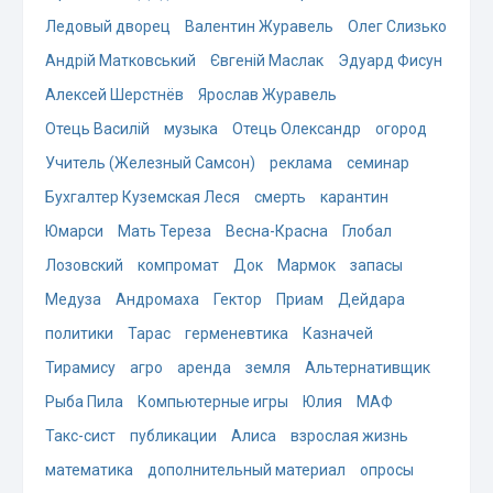
Ледовый дворец
Валентин Журавель
Олег Слизько
Андрій Матковський
Євгеній Маслак
Эдуард Фисун
Алексей Шерстнёв
Ярослав Журавель
Отець Василій
музыка
Отець Олександр
огород
Учитель (Железный Самсон)
реклама
семинар
Бухгалтер Куземская Леся
смерть
карантин
Юмарси
Мать Тереза
Весна-Красна
Глобал
Лозовский
компромат
Док
Мармок
запасы
Медуза
Андромаха
Гектор
Приам
Дейдара
политики
Тарас
герменевтика
Казначей
Тирамису
агро
аренда
земля
Альтернативщик
Рыба Пила
Компьютерные игры
Юлия
МАФ
Такс-сист
публикации
Алиса
взрослая жизнь
математика
дополнительный материал
опросы