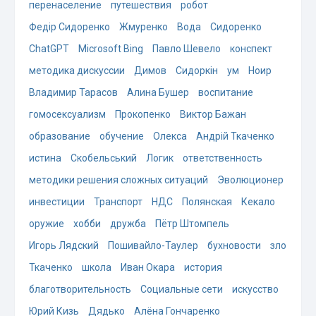
перенаселение
путешествия
робот
Федір Сидоренко
Жмуренко
Вода
Сидоренко
ChatGPT
Microsoft Bing
Павло Шевело
конспект
методика дискуссии
Димов
Сидоркін
ум
Ноир
Владимир Тарасов
Алина Бушер
воспитание
гомосексуализм
Прокопенко
Виктор Бажан
образование
обучение
Олекса
Андрій Ткаченко
истина
Скобельський
Логик
ответственность
методики решения сложных ситуаций
Эволюционер
инвестиции
Транспорт
НДС
Полянская
Кекало
оружие
хобби
дружба
Пётр Штомпель
Игорь Лядский
Пошивайло-Таулер
бухновости
зло
Ткаченко
школа
Иван Окара
история
благотворительность
Социальные сети
искусство
Юрий Кизь
Дядько
Алёна Гончаренко