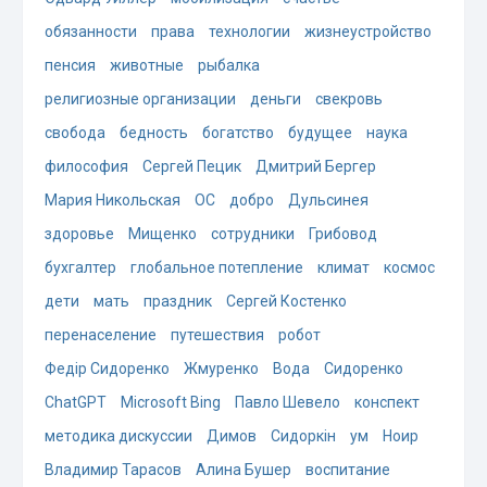
обязанности
права
технологии
жизнеустройство
пенсия
животные
рыбалка
религиозные организации
деньги
свекровь
свобода
бедность
богатство
будущее
наука
философия
Сергей Пецик
Дмитрий Бергер
Мария Никольская
ОС
добро
Дульсинея
здоровье
Мищенко
сотрудники
Грибовод
бухгалтер
глобальное потепление
климат
космос
дети
мать
праздник
Сергей Костенко
перенаселение
путешествия
робот
Федір Сидоренко
Жмуренко
Вода
Сидоренко
ChatGPT
Microsoft Bing
Павло Шевело
конспект
методика дискуссии
Димов
Сидоркін
ум
Ноир
Владимир Тарасов
Алина Бушер
воспитание