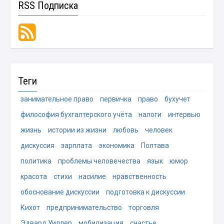
RSS Подписка
Теги
занимательное право
первичка
право
бухучет
философия бухгалтерского учёта
налоги
интервью
жизнь
истории из жизни
любовь
человек
дискуссия
зарплата
экономика
Полтава
политика
проблемы человечества
язык
юмор
красота
стихи
насилие
нравственность
обоснование дискуссии
подготовка к дискуссии
Кихот
предпринимательство
торговля
Эдвард Уиллер
мобилизация
счастье