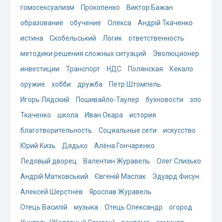
гомосексуализм
Прокопенко
Виктор Бажан
образование
обучение
Олекса
Андрій Ткаченко
истина
Скобельський
Логик
ответственность
методики решения сложных ситуаций
Эволюционер
инвестиции
Транспорт
НДС
Полянская
Кекало
оружие
хобби
дружба
Пётр Штомпель
Игорь Лядский
Пошивайло-Таулер
бухновости
зло
Ткаченко
школа
Иван Окара
история
благотворительность
Социальные сети
искусство
Юрий Кизь
Дядько
Алёна Гончаренко
Ледовый дворец
Валентин Журавель
Олег Слизько
Андрій Матковський
Євгеній Маслак
Эдуард Фисун
Алексей Шерстнёв
Ярослав Журавель
Отець Василій
музыка
Отець Олександр
огород