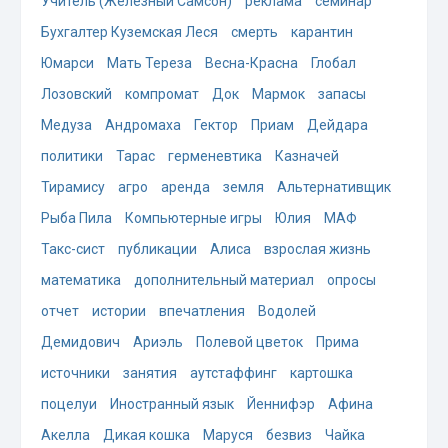
Учитель (Железный Самсон)
реклама
семинар
Бухгалтер Куземская Леся
смерть
карантин
Юмарси
Мать Тереза
Весна-Красна
Глобал
Лозовский
компромат
Док
Мармок
запасы
Медуза
Андромаха
Гектор
Приам
Дейдара
политики
Тарас
герменевтика
Казначей
Тирамису
агро
аренда
земля
Альтернативщик
Рыба Пила
Компьютерные игры
Юлия
МАФ
Такс-сист
публикации
Алиса
взрослая жизнь
математика
дополнительный материал
опросы
отчет
истории
впечатления
Водолей
Демидович
Ариэль
Полевой цветок
Прима
источники
занятия
аутстаффинг
картошка
поцелуи
Иностранный язык
Йеннифэр
Афина
Акелла
Дикая кошка
Маруся
безвиз
Чайка