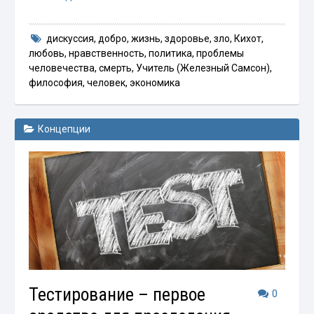
дискуссия
,
добро
,
жизнь
,
здоровье
,
зло
,
Кихот
,
любовь
,
нравственность
,
политика
,
проблемы
человечества
,
смерть
,
Учитель (Железный Самсон)
,
философия
,
человек
,
экономика
Концепции
Тестирование – первое
0