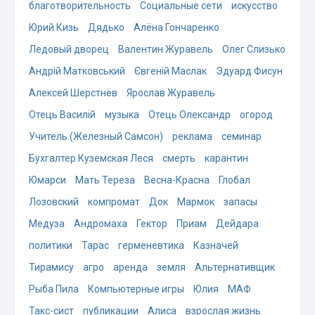
благотворительность
Социальные сети
искусство
Юрий Кизь
Дядько
Алёна Гончаренко
Ледовый дворец
Валентин Журавель
Олег Слизько
Андрій Матковський
Євгеній Маслак
Эдуард Фисун
Алексей Шерстнёв
Ярослав Журавель
Отець Василій
музыка
Отець Олександр
огород
Учитель (Железный Самсон)
реклама
семинар
Бухгалтер Куземская Леся
смерть
карантин
Юмарси
Мать Тереза
Весна-Красна
Глобал
Лозовский
компромат
Док
Мармок
запасы
Медуза
Андромаха
Гектор
Приам
Дейдара
политики
Тарас
герменевтика
Казначей
Тирамису
агро
аренда
земля
Альтернативщик
Рыба Пила
Компьютерные игры
Юлия
МАФ
Такс-сист
публикации
Алиса
взрослая жизнь