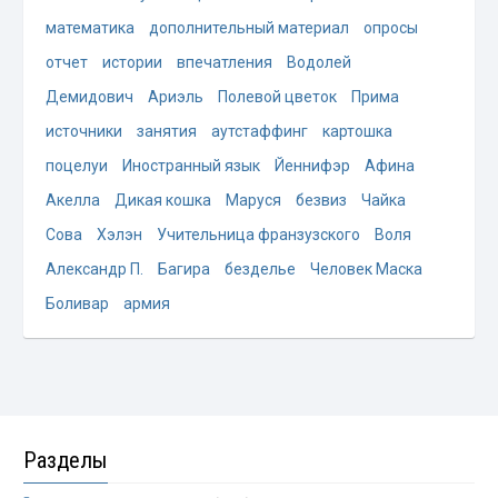
математика
дополнительный материал
опросы
отчет
истории
впечатления
Водолей
Демидович
Ариэль
Полевой цветок
Прима
источники
занятия
аутстаффинг
картошка
поцелуи
Иностранный язык
Йеннифэр
Афина
Акелла
Дикая кошка
Маруся
безвиз
Чайка
Сова
Хэлэн
Учительница франзузского
Воля
Александр П.
Багира
безделье
Человек Маска
Боливар
армия
Разделы