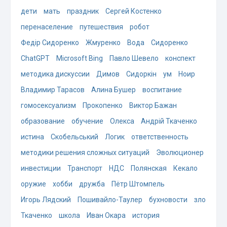
дети
мать
праздник
Сергей Костенко
перенаселение
путешествия
робот
Федір Сидоренко
Жмуренко
Вода
Сидоренко
ChatGPT
Microsoft Bing
Павло Шевело
конспект
методика дискуссии
Димов
Сидоркін
ум
Ноир
Владимир Тарасов
Алина Бушер
воспитание
гомосексуализм
Прокопенко
Виктор Бажан
образование
обучение
Олекса
Андрій Ткаченко
истина
Скобельський
Логик
ответственность
методики решения сложных ситуаций
Эволюционер
инвестиции
Транспорт
НДС
Полянская
Кекало
оружие
хобби
дружба
Пётр Штомпель
Игорь Лядский
Пошивайло-Таулер
бухновости
зло
Ткаченко
школа
Иван Окара
история