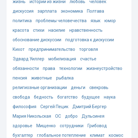
жизнь
истории из жизни
любовь
человек
дискуссия
зарплата
экономика
Полтава
политика
проблемы человечества
язык
юмор
красота
стихи
насилие
нравственность
обоснование дискуссии
подготовка к дискуссии
Кихот
предпринимательство
торговля
Эдвард Уиллер
мобилизация
счастье
обязанности
права
технологии
жизнеустройство
пенсия
животные
рыбалка
религиозные организации
деньги
свекровь
свобода
бедность
богатство
будущее
наука
философия
Сергей Пецик
Дмитрий Бергер
Мария Никольская
ОС
добро
Дульсинея
здоровье
Мищенко
сотрудники
Грибовод
бухгалтер
глобальное потепление
климат
космос