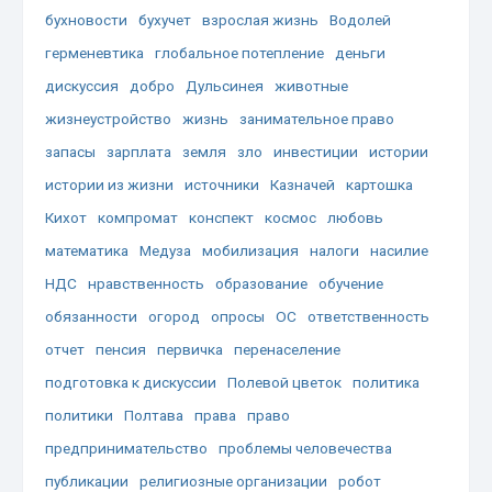
бухновости
бухучет
взрослая жизнь
Водолей
герменевтика
глобальное потепление
деньги
дискуссия
добро
Дульсинея
животные
жизнеустройство
жизнь
занимательное право
запасы
зарплата
земля
зло
инвестиции
истории
истории из жизни
источники
Казначей
картошка
Кихот
компромат
конспект
космос
любовь
математика
Медуза
мобилизация
налоги
насилие
НДС
нравственность
образование
обучение
обязанности
огород
опросы
ОС
ответственность
отчет
пенсия
первичка
перенаселение
подготовка к дискуссии
Полевой цветок
политика
политики
Полтава
права
право
предпринимательство
проблемы человечества
публикации
религиозные организации
робот