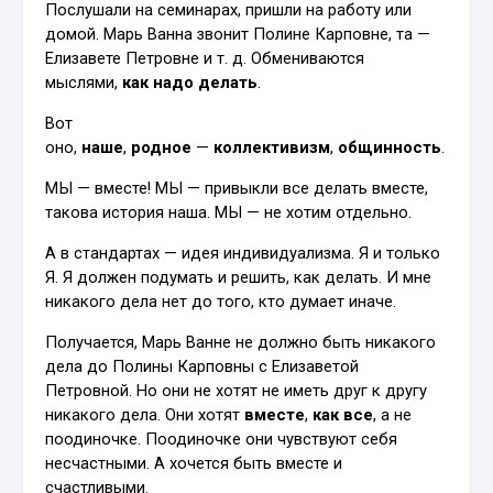
Послушали на семинарах, пришли на работу или
домой. Марь Ванна звонит Полине Карповне, та —
Елизавете Петровне и т. д. Обмениваются
мыслями,
как надо делать
.
Вот
оно,
наше
,
родное
—
коллективизм
,
общинность
.
МЫ — вместе! МЫ — привыкли все делать вместе,
такова история наша. МЫ — не хотим отдельно.
А в стандартах — идея индивидуализма. Я и только
Я. Я должен подумать и решить, как делать. И мне
никакого дела нет до того, кто думает иначе.
Получается, Марь Ванне не должно быть никакого
дела до Полины Карповны с Елизаветой
Петровной. Но они не хотят не иметь друг к другу
никакого дела. Они хотят
вместе
,
как все
, а не
поодиночке. Поодиночке они чувствуют себя
несчастными. А хочется быть вместе и
счастливыми.