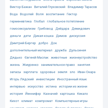
Виктор Бажан
Виталий Глуховский
Владимир Тарасов
Вода
Водолей
Воля
воспитание
Гектор
герменевтика
Глобал
глобальное потепление
гомосексуализм
Грибовод
Дейдара
Демидович
деньги
дети
Дикая кошка
Димов
дискуссия
Дмитрий Бергер
добро
Док
дополнительный материал
дружба
Дульсинея
Дядько
Євгеній Маслак
животные
жизнеустройство
жизнь
Жмуренко
занимательное право
занятия
запасы
зарплата
здоровье
земля
зло
Иван Окара
Игорь Лядский
инвестиции
Иностранный язык
интервью
искусство
истина
истории из жизни
история
Йеннифэр
Казначей
картошка
Кекало
Кихот
климат
компромат
Компьютерные игры
конспект
космос
красота
Ледовый дворец
Логик