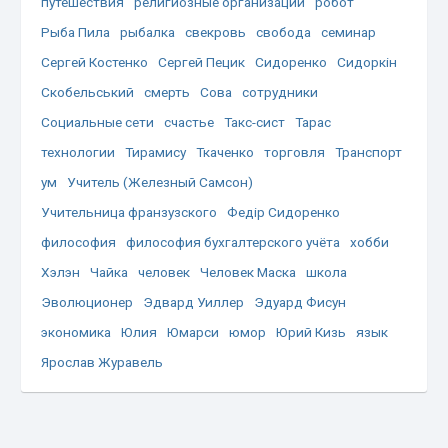
путешествия
религиозные организации
робот
Рыба Пила
рыбалка
свекровь
свобода
семинар
Сергей Костенко
Сергей Пецик
Сидоренко
Сидоркін
Скобельський
смерть
Сова
сотрудники
Социальные сети
счастье
Такс-сист
Тарас
технологии
Тирамису
Ткаченко
торговля
Транспорт
ум
Учитель (Железный Самсон)
Учительница франзузского
Федір Сидоренко
философия
философия бухгалтерского учёта
хобби
Хэлэн
Чайка
человек
Человек Маска
школа
Эволюционер
Эдвард Уиллер
Эдуард Фисун
экономика
Юлия
Юмарси
юмор
Юрий Кизь
язык
Ярослав Журавель