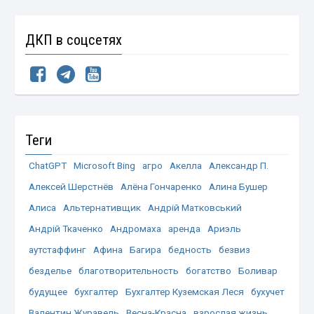
ДКП в соцсетях
Теги
ChatGPT
Microsoft Bing
агро
Акелла
Александр П.
Алексей Шерстнёв
Алёна Гончаренко
Алина Бушер
Алиса
Альтернативщик
Андрій Матковський
Андрій Ткаченко
Андромаха
аренда
Ариэль
аутстаффинг
Афина
Багира
бедность
безвиз
безделье
благотворительность
богатство
Боливар
будущее
бухгалтер
Бухгалтер Куземская Леся
бухучет
Валентин Журавель
Весна-Красна
взрослая жизнь