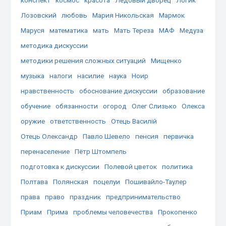
Лозовский
любовь
Мария Никольская
Мармок
Маруся
математика
мать
Мать Тереза
МАФ
Медуза
методика дискуссии
методики решения сложных ситуаций
Мищенко
музыка
налоги
насилие
наука
Ноир
нравственность
обоснование дискуссии
образование
обучение
обязанности
огород
Олег Слизько
Олекса
оружие
ответственность
Отець Василій
Отець Олександр
Павло Шевело
пенсия
первичка
перенаселение
Пётр Штомпель
подготовка к дискуссии
Полевой цветок
политика
Полтава
Полянская
поцелуи
Пошивайло-Таулер
права
право
праздник
предпринимательство
Приам
Прима
проблемы человечества
Прокопенко