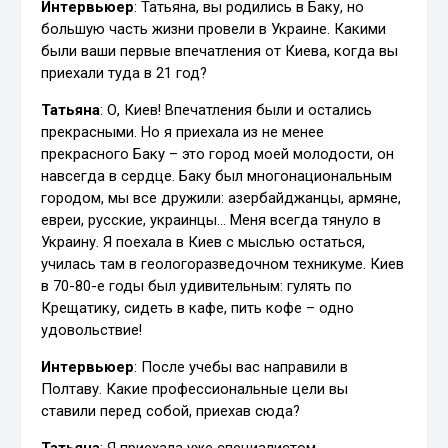
Интервьюер
: Татьяна, вы родились в Баку, но
большую часть жизни провели в Украине. Какими
были ваши первые впечатления от Киева, когда вы
приехали туда в 21 год?
Татьяна
: О, Киев! Впечатления были и остались
прекрасными. Но я приехала из не менее
прекрасного Баку – это город моей молодости, он
навсегда в сердце. Баку был многонациональным
городом, мы все дружили: азербайджанцы, армяне,
евреи, русские, украинцы… Меня всегда тянуло в
Украину. Я поехала в Киев с мыслью остаться,
училась там в геологоразведочном техникуме. Киев
в 70-80-е годы был удивительным: гулять по
Крещатику, сидеть в кафе, пить кофе – одно
удовольствие!
Интервьюер
: После учебы вас направили в
Полтаву. Какие профессиональные цели вы
ставили перед собой, приехав сюда?
Татьяна
: Я приехала уже специалистом,