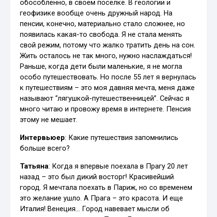
обособленно, в своем поселке. В геологии и
геофизике вообще очень дружный народ. На
пенсии, конечно, материально стало сложнее, но
появилась какая-то свобода. Я не стала менять
свой режим, потому что жалко тратить день на сон.
Жить осталось не так много, нужно наслаждаться!
Раньше, когда дети были маленькие, я не могла
особо путешествовать. Но после 55 лет я вернулась
к путешествиям – это моя давняя мечта, меня даже
называют “лягушкой-путешественницей”. Сейчас я
много читаю и провожу время в интернете. Пенсия
этому не мешает.
Интервьюер
: Какие путешествия запомнились
больше всего?
Татьяна
: Когда я впервые поехала в Прагу 20 лет
назад – это был дикий восторг! Красивейший
город. Я мечтала поехать в Париж, но со временем
это желание ушло. А Прага – это красота. И еще
Италия! Венеция… Город навевает мысли об