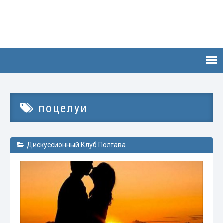
поцелуи
Дискуссионный Клуб Полтава