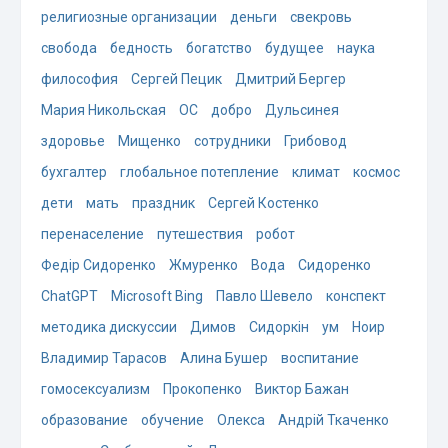
религиозные организации
деньги
свекровь
свобода
бедность
богатство
будущее
наука
философия
Сергей Пецик
Дмитрий Бергер
Мария Никольская
ОС
добро
Дульсинея
здоровье
Мищенко
сотрудники
Грибовод
бухгалтер
глобальное потепление
климат
космос
дети
мать
праздник
Сергей Костенко
перенаселение
путешествия
робот
Федір Сидоренко
Жмуренко
Вода
Сидоренко
ChatGPT
Microsoft Bing
Павло Шевело
конспект
методика дискуссии
Димов
Сидоркін
ум
Ноир
Владимир Тарасов
Алина Бушер
воспитание
гомосексуализм
Прокопенко
Виктор Бажан
образование
обучение
Олекса
Андрій Ткаченко