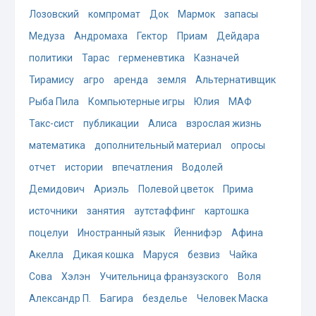
Лозовский
компромат
Док
Мармок
запасы
Медуза
Андромаха
Гектор
Приам
Дейдара
политики
Тарас
герменевтика
Казначей
Тирамису
агро
аренда
земля
Альтернативщик
Рыба Пила
Компьютерные игры
Юлия
МАФ
Такс-сист
публикации
Алиса
взрослая жизнь
математика
дополнительный материал
опросы
отчет
истории
впечатления
Водолей
Демидович
Ариэль
Полевой цветок
Прима
источники
занятия
аутстаффинг
картошка
поцелуи
Иностранный язык
Йеннифэр
Афина
Акелла
Дикая кошка
Маруся
безвиз
Чайка
Сова
Хэлэн
Учительница франзузского
Воля
Александр П.
Багира
безделье
Человек Маска