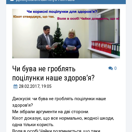
Чи бува не гроблять
0
поцілунки наше здоров’я?
28.02.2017
, 19:05
Дискусія: чи бува не гроблять поцілунки наше
здоров’я?
Ми зібрали аргументи на дві сторони.
Кіхот доказує, що все нормально, жодної шкоди,
одна тільки користь.
Воля в особі Чайки розпинається, що таки