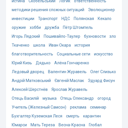
истина
Скобельський
Логик
ответственность
методики решения сложных ситуаций
Эволюционер
инвестиции
Транспорт
НДС
Полянская
Кекало
оружие
хобби
дружба
Пётр Штомпель
Игорь Лядский
Пошивайло-Таулер
бухновости
зло
Ткаченко
школа
Иван Окара
история
благотворительность
Социальные сети
искусство
Юрий Кизь
Дядько
Алёна Гончаренко
Ледовый дворец
Валентин Журавель
Олег Слизько
Андрій Матковський
Євгеній Маслак
Эдуард Фисун
Алексей Шерстнёв
Ярослав Журавель
Отець Василій
музыка
Отець Олександр
огород
Учитель (Железный Самсон)
реклама
семинар
Бухгалтер Куземская Леся
смерть
карантин
Юмарси
Мать Тереза
Весна-Красна
Глобал