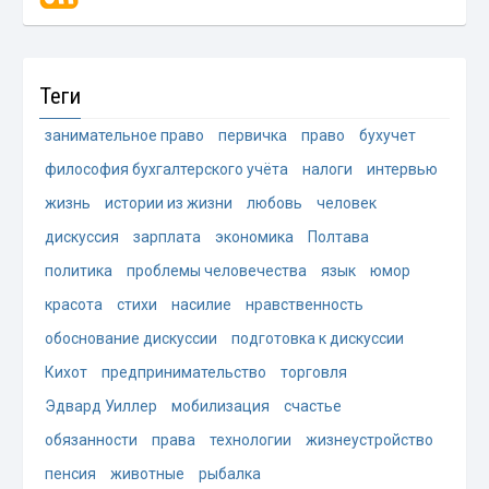
Теги
занимательное право
первичка
право
бухучет
философия бухгалтерского учёта
налоги
интервью
жизнь
истории из жизни
любовь
человек
дискуссия
зарплата
экономика
Полтава
политика
проблемы человечества
язык
юмор
красота
стихи
насилие
нравственность
обоснование дискуссии
подготовка к дискуссии
Кихот
предпринимательство
торговля
Эдвард Уиллер
мобилизация
счастье
обязанности
права
технологии
жизнеустройство
пенсия
животные
рыбалка