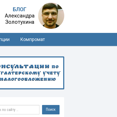
БЛОГ
Александра
Золотухина
пции
Компромат
онсультации
по
хгалтерскому учету
 налогообложению