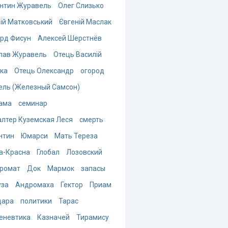
нтин Журавель
Олег Слизько
ій Матковський
Євгеній Маслак
рд Фисун
Алексей Шерстнёв
лав Журавель
Отець Василій
ка
Отець Олександр
огород
ель (Железный Самсон)
ама
семинар
алтер Куземская Леся
смерть
нтин
Юмарси
Мать Тереза
а-Красна
Глобал
Лозовский
ромат
Док
Мармок
запасы
за
Андромаха
Гектор
Приам
дара
политики
Тарас
еневтика
Казначей
Тирамису