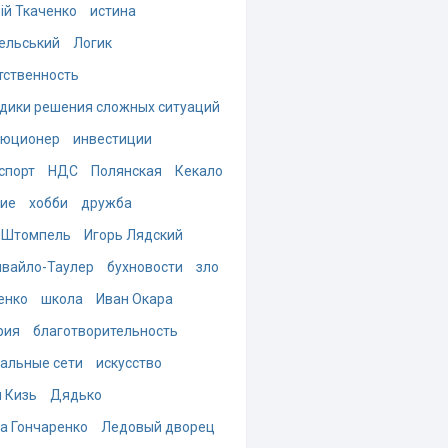
ій Ткаченко
истина
ельський
Логик
тственность
дики решения сложных ситуаций
люционер
инвестиции
спорт
НДС
Полянская
Кекало
ие
хобби
дружба
 Штомпель
Игорь Лядский
вайло-Таулер
бухновости
зло
енко
школа
Иван Окара
рия
благотворительность
альные сети
искусство
 Кизь
Дядько
а Гончаренко
Ледовый дворец