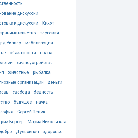
ственность
нование дискуссии
отовка к дискуссии
Кихот
принимательство
торговля
рд Уиллер
мобилизация
тье
обязанности
права
ологии
жизнеустройство
ия
животные
рыбалка
гиозные организации
деньги
ровь
свобода
бедность
тство
будущее
наука
ософия
Сергей Пецик
рий Бергер
Мария Никольская
добро
Дульсинея
здоровье