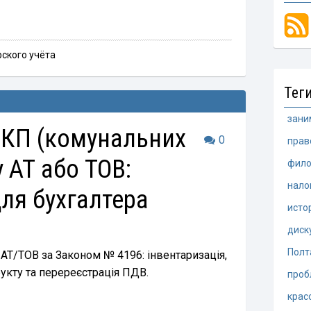
ского учёта
Тег
зани
 КП (комунальних
0
прав
 АТ або ТОВ:
фило
нало
для бухгалтера
исто
диск
Полт
АТ/ТОВ за Законом № 4196: інвентаризація,
рукту та перереєстрація ПДВ.
проб
крас