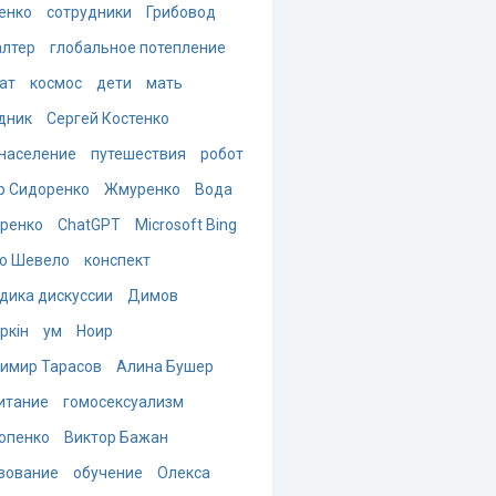
енко
сотрудники
Грибовод
алтер
глобальное потепление
ат
космос
дети
мать
дник
Сергей Костенко
население
путешествия
робот
р Сидоренко
Жмуренко
Вода
ренко
ChatGPT
Microsoft Bing
о Шевело
конспект
дика дискуссии
Димов
ркін
ум
Ноир
имир Тарасов
Алина Бушер
итание
гомосексуализм
опенко
Виктор Бажан
зование
обучение
Олекса