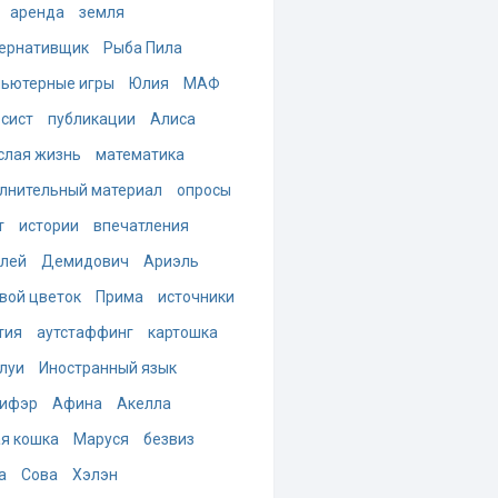
аренда
земля
ернативщик
Рыба Пила
ьютерные игры
Юлия
МАФ
-сист
публикации
Алиса
слая жизнь
математика
лнительный материал
опросы
т
истории
впечатления
лей
Демидович
Ариэль
вой цветок
Прима
источники
тия
аутстаффинг
картошка
луи
Иностранный язык
ифэр
Афина
Акелла
я кошка
Маруся
безвиз
а
Сова
Хэлэн