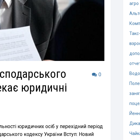
агро
Альт
Комп
Такс
взро
допо
отче
осподарського
Водо
0
екає юридичні
Поле
заня
поце
Йенн
Дика
ьності юридичних осіб у перехідний період
Чайк
дарського кодексу України Вступ: Новий