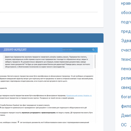
нрав
обос
подг
пред
Эдва
счас
техн
пенс
рели
свек
бога
фил
Дмит
ОС