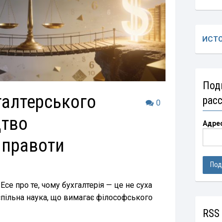
ИСТ
Под
галтерського
рас
0
цтво
Адре
 правоти
Есе про те, чому бухгалтерія — це не суха
спільна наука, що вимагає філософського
RSS