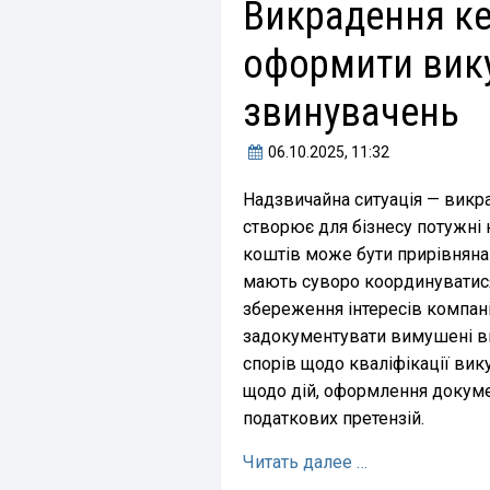
Викрадення ке
оформити вику
звинувачень
06.10.2025
, 11:32
Надзвичайна ситуація — викр
створює для бізнесу потужні 
коштів може бути прирівняна 
мають суворо координуватис
збереження інтересів компан
задокументувати вимушені ви
спорів щодо кваліфікації вику
щодо дій, оформлення докумен
податкових претензій.
Читать далее …