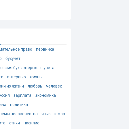
и
мательное право
первичка
о
бухучет
софия бухгалтерского учёта
ги
интервью
жизнь
рии из жизни
любовь
человек
уссия
зарплата
экономика
ава
политика
лемы человечества
язык
юмор
ота
стихи
насилие