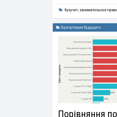
бухучет
,
занимательное прав
Бухгалтерия будущего
Порівняння п