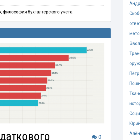
Андр
о
,
философия бухгалтерского учёта
Скоб
отве
мето
Эво
Тран
оруж
Пётр
Поши
Ткач
исто
Соци
Юрий
одаткового
Алён
0