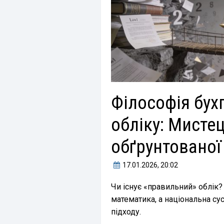
Філософія бух
обліку: Мисте
обґрунтованої
17.01.2026
, 20:02
Чи існує «правильний» облік? 
математика, а національна су
підходу.