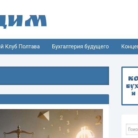
щим
й Клуб Полтава
Бухгалтерия будущего
Конце
К
бу
и