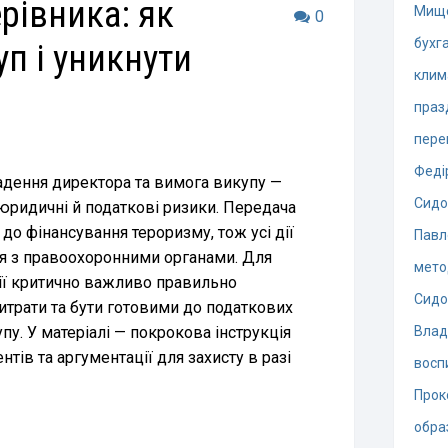
рівника: як
Мищ
0
бухг
п і уникнути
клим
праз
пере
Феді
адення директора та вимога викупу —
Сидо
юридичні й податкові ризики. Передача
до фінансування тероризму, тож усі дії
Павл
я з правоохоронними органами. Для
мето
ії критично важливо правильно
Сидо
трати та бути готовими до податкових
пу. У матеріалі — покрокова інструкція
Влад
тів та аргументації для захисту в разі
восп
Прок
обра