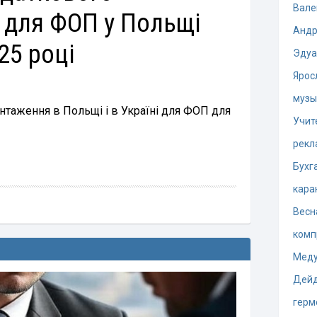
Вале
 для ФОП у Польщі
Андр
025 році
Эдуа
Ярос
музы
нтаження в Польщі і в Україні для ФОП для
Учит
рекл
Бухг
кара
Весн
комп
Меду
Дей
герм