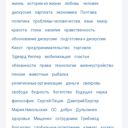
жизнь
истории из жизни
любовь
человек
дискуссия
зарплата
экономика
Полтава
политика
проблемы человечества
язык
юмор
красота
стихи
насилие
нравственность
обоснование дискуссии
подготовка к дискуссии
Кихот
предпринимательство
торговля
Эдвард Уиллер
мобилизация
счастье
обязанности
права
технологии
жизнеустройство
пенсия
животные
рыбалка
религиозные организации
деньги
свекровь
свобода
бедность
богатство
будущее
наука
философия
Сергей Пецик
Дмитрий Бергер
Мария Никольская
ОС
добро
Дульсинея
здоровье
Мищенко
сотрудники
Грибовод
бухгалтер
глобальное потепление
климат
космос