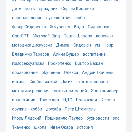
дети
мать
праздник
Сергей Костенко
перенаселение
путешествия
робот
Федір Сидоренко
Жмуренко
Вода
Сидоренко
ChatGPT
Microsoft Bing
Павло Шевело
конспект
методика дискуссии
Димов
Сидоркін
ум
Ноир
Владимир Тарасов
Алина Бушер
воспитание
гомосексуализм
Прокопенко
Виктор Бажан
образование
обучение
Олекса
Андрій Ткаченко
истина
Скобельський
Логик
ответственность
методики решения сложных ситуаций
Эволюционер
инвестиции
Транспорт
НДС
Полянская
Кекало
оружие
хобби
дружба
Пётр Штомпель
Игорь Лядский
Пошивайло-Таулер
бухновости
зло
Ткаченко
школа
Иван Окара
история