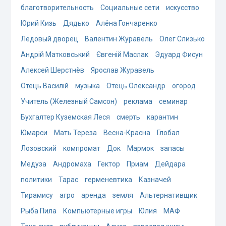
благотворительность
Социальные сети
искусство
Юрий Кизь
Дядько
Алёна Гончаренко
Ледовый дворец
Валентин Журавель
Олег Слизько
Андрій Матковський
Євгеній Маслак
Эдуард Фисун
Алексей Шерстнёв
Ярослав Журавель
Отець Василій
музыка
Отець Олександр
огород
Учитель (Железный Самсон)
реклама
семинар
Бухгалтер Куземская Леся
смерть
карантин
Юмарси
Мать Тереза
Весна-Красна
Глобал
Лозовский
компромат
Док
Мармок
запасы
Медуза
Андромаха
Гектор
Приам
Дейдара
политики
Тарас
герменевтика
Казначей
Тирамису
агро
аренда
земля
Альтернативщик
Рыба Пила
Компьютерные игры
Юлия
МАФ