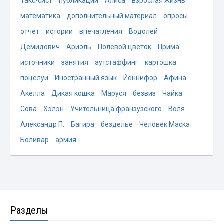
Такс-сист
публикации
Алиса
взрослая жизнь
математика
дополнительный материал
опросы
отчет
истории
впечатления
Водолей
Демидович
Ариэль
Полевой цветок
Прима
источники
занятия
аутстаффинг
картошка
поцелуи
Иностранный язык
Йеннифэр
Афина
Акелла
Дикая кошка
Маруся
безвиз
Чайка
Сова
Хэлэн
Учительница франзузского
Воля
Александр П.
Багира
безделье
Человек Маска
Боливар
армия
Разделы