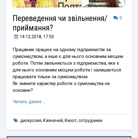
Переведення чи звільнення/
0
приймання?
14.12.2018
, 17:50
Працівник працює на одному підприємстві за
сумісництвом, а інше є для нього основним місцем
роботи. Потім звільняється з підприємства, яке є
для нього основним місцем роботи і залишається
працювати тільки за сумісництвом.
Як змінити характер роботи з сумісництва на
основне?
Читать далее …
дискуссия
,
Казначей
,
Кихот
,
сотрудники