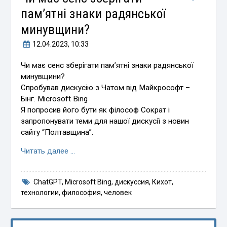
пам’ятні знаки радянської
минувщини?
12.04.2023
, 10:33
Чи має сенс зберігати пам’ятні знаки радянської
минувщини?
Спробував дискусію з Чатом від Майкрософт –
Бінг. Microsoft Bing
Я попросив його бути як філософ Сократ і
запропонувати теми для нашої дискусії з новин
сайту “Полтавщина”.
Читать далее …
ChatGPT
,
Microsoft Bing
,
дискуссия
,
Кихот
,
технологии
,
философия
,
человек