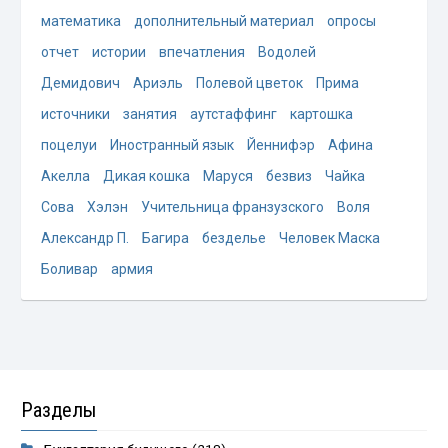
математика
дополнительный материал
опросы
отчет
истории
впечатления
Водолей
Демидович
Ариэль
Полевой цветок
Прима
источники
занятия
аутстаффинг
картошка
поцелуи
Иностранный язык
Йеннифэр
Афина
Акелла
Дикая кошка
Маруся
безвиз
Чайка
Сова
Хэлэн
Учительница франзузского
Воля
Александр П.
Багира
безделье
Человек Маска
Боливар
армия
Разделы