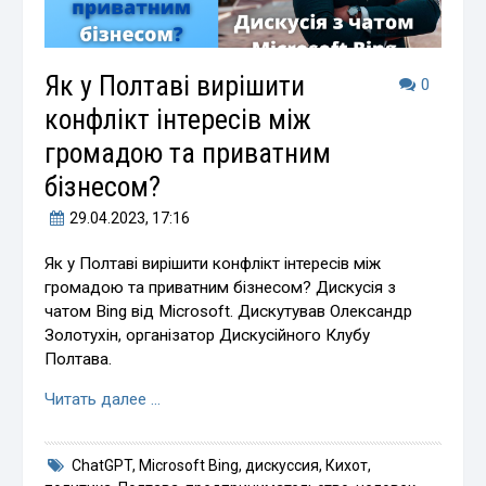
Як у Полтаві вирішити
0
конфлікт інтересів між
громадою та приватним
бізнесом?
29.04.2023
, 17:16
Як у Полтаві вирішити конфлікт інтересів між
громадою та приватним бізнесом? Дискусія з
чатом Bing від Microsoft. Дискутував Олександр
Золотухін, організатор Дискусійного Клубу
Полтава.
Читать далее …
ChatGPT
,
Microsoft Bing
,
дискуссия
,
Кихот
,