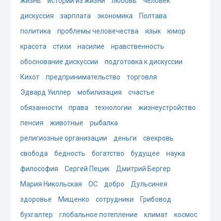
жизнь
истории из жизни
любовь
человек
дискуссия
зарплата
экономика
Полтава
политика
проблемы человечества
язык
юмор
красота
стихи
насилие
нравственность
обоснование дискуссии
подготовка к дискуссии
Кихот
предпринимательство
торговля
Эдвард Уиллер
мобилизация
счастье
обязанности
права
технологии
жизнеустройство
пенсия
животные
рыбалка
религиозные организации
деньги
свекровь
свобода
бедность
богатство
будущее
наука
философия
Сергей Пецик
Дмитрий Бергер
Мария Никольская
ОС
добро
Дульсинея
здоровье
Мищенко
сотрудники
Грибовод
бухгалтер
глобальное потепление
климат
космос