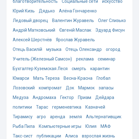
благотворительность
Социальные сети
искусство
Юрий Кизь
Дядько
Алёна Гончаренко
Ледовый дворец
Валентин Журавель
Олег Слизько
Андрій Матковський
Євгеній Маслак
Эдуард Фисун
Алексей Шерстнёв
Ярослав Журавель
Отець Василій
музыка
Отець Олександр
огород
Учитель (Железный Самсон)
реклама
семинар
Бухгалтер Куземская Леся
смерть
карантин
Юмарси
Мать Тереза
Весна-Красна
Глобал
Лозовский
компромат
Док
Мармок
запасы
Медуза
Андромаха
Гектор
Приам
Дейдара
политики
Тарас
герменевтика
Казначей
Тирамису
агро
аренда
земля
Альтернативщик
Рыба Пила
Компьютерные игры
Юлия
МАФ
Такс-сист
публикации
Алиса
взрослая жизнь