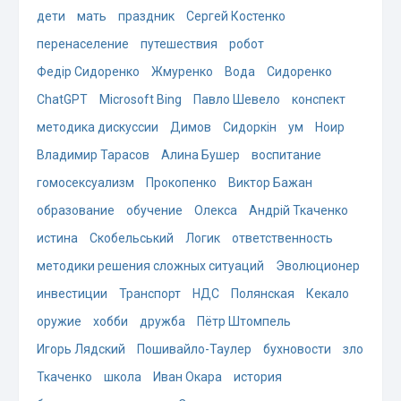
дети
мать
праздник
Сергей Костенко
перенаселение
путешествия
робот
Федір Сидоренко
Жмуренко
Вода
Сидоренко
ChatGPT
Microsoft Bing
Павло Шевело
конспект
методика дискуссии
Димов
Сидоркін
ум
Ноир
Владимир Тарасов
Алина Бушер
воспитание
гомосексуализм
Прокопенко
Виктор Бажан
образование
обучение
Олекса
Андрій Ткаченко
истина
Скобельський
Логик
ответственность
методики решения сложных ситуаций
Эволюционер
инвестиции
Транспорт
НДС
Полянская
Кекало
оружие
хобби
дружба
Пётр Штомпель
Игорь Лядский
Пошивайло-Таулер
бухновости
зло
Ткаченко
школа
Иван Окара
история