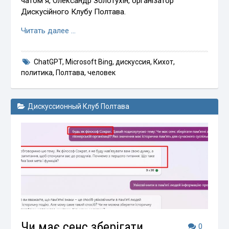
чатом я, Олександр Золотухін, організатор
Дискусійного Клубу Полтава.
Читать далее …
ChatGPT
,
Microsoft Bing
,
дискуссия
,
Кихот
,
политика
,
Полтава
,
человек
Дискуссионный Клуб Полтава
Чи має сенс зберігати
0