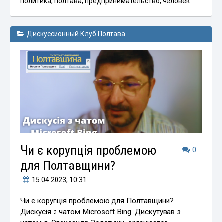
политика
,
Полтава
,
предпринимательство
,
человек
Дискуссионный Клуб Полтава
Чи є корупція проблемою
0
для Полтавщини?
15.04.2023
, 10:31
Чи є корупція проблемою для Полтавщини?
Дискусія з чатом Microsoft Bing. Дискутував з