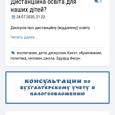
Дистанційна освіта для
0
наших дітей?
24.07.2020
, 21:22
Дискусія про дистанційну (віддалену) освіту.
Читать далее …
воспитание
,
дети
,
дискуссия
,
Кихот
,
образование
,
политика
,
человек
,
школа
,
Эдуард Фисун
Консультации
по
бухгалтерскому учету и
налогообложению