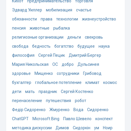
Кихот
предпринимательство
торговля
Эдвард Уиллер
мобилизация
счастье
обязанности
права
технологии
жизнеустройство
пенсия
животные
рыбалка
религиозные организации
деньги
свекровь
свобода
бедность
богатство
будущее
наука
философия
Сергей Пецик
Дмитрий Бергер
Мария Никольская
ОС
добро
Дульсинея
здоровье
Мищенко
сотрудники
Грибовод
бухгалтер
глобальное потепление
климат
космос
дети
мать
праздник
Сергей Костенко
перенаселение
путешествия
робот
Федір Сидоренко
Жмуренко
Вода
Сидоренко
ChatGPT
Microsoft Bing
Павло Шевело
конспект
методика дискуссии
Димов
Сидоркін
ум
Ноир