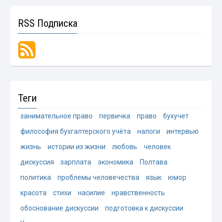
RSS Подписка
Теги
занимательное право
первичка
право
бухучет
философия бухгалтерского учёта
налоги
интервью
жизнь
истории из жизни
любовь
человек
дискуссия
зарплата
экономика
Полтава
политика
проблемы человечества
язык
юмор
красота
стихи
насилие
нравственность
обоснование дискуссии
подготовка к дискуссии