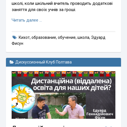
школі, коли шкільний вчитель проводить додаткові
заняття для своїх учнів за гроші.
Читать далее …
Кихот
,
образование
,
обучение
,
школа
,
Эдуард
Фисун
Дискуссионный Клуб Полтава