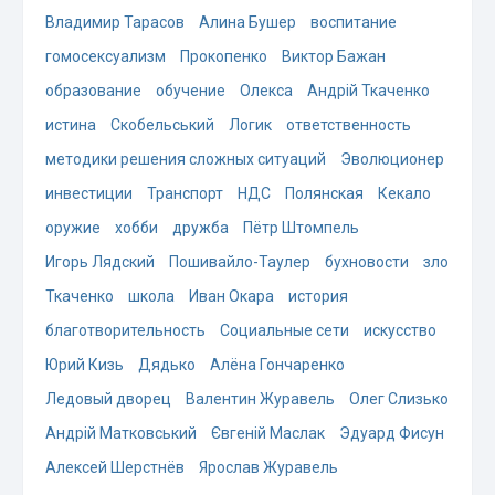
Владимир Тарасов
Алина Бушер
воспитание
гомосексуализм
Прокопенко
Виктор Бажан
образование
обучение
Олекса
Андрій Ткаченко
истина
Скобельський
Логик
ответственность
методики решения сложных ситуаций
Эволюционер
инвестиции
Транспорт
НДС
Полянская
Кекало
оружие
хобби
дружба
Пётр Штомпель
Игорь Лядский
Пошивайло-Таулер
бухновости
зло
Ткаченко
школа
Иван Окара
история
благотворительность
Социальные сети
искусство
Юрий Кизь
Дядько
Алёна Гончаренко
Ледовый дворец
Валентин Журавель
Олег Слизько
Андрій Матковський
Євгеній Маслак
Эдуард Фисун
Алексей Шерстнёв
Ярослав Журавель