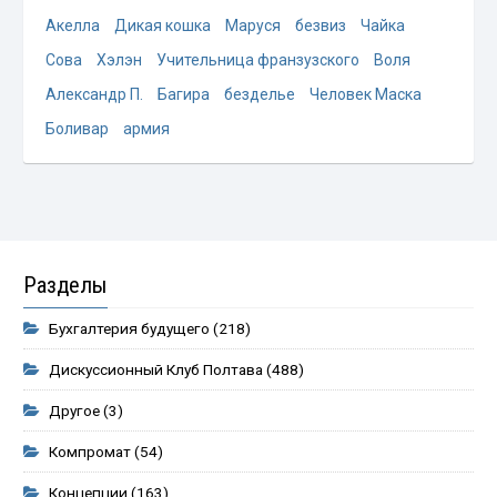
Акелла
Дикая кошка
Маруся
безвиз
Чайка
Сова
Хэлэн
Учительница франзузского
Воля
Александр П.
Багира
безделье
Человек Маска
Боливар
армия
Разделы
Бухгалтерия будущего
(218)
Дискуссионный Клуб Полтава
(488)
Другое
(3)
Компромат
(54)
Концепции
(163)