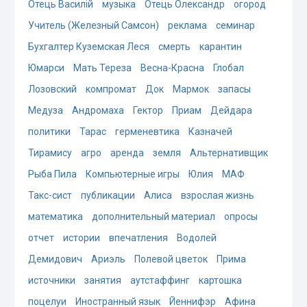
Отець Василій
музыка
Отець Олександр
огород
Учитель (Железный Самсон)
реклама
семинар
Бухгалтер Куземская Леся
смерть
карантин
Юмарси
Мать Тереза
Весна-Красна
Глобал
Лозовский
компромат
Док
Мармок
запасы
Медуза
Андромаха
Гектор
Приам
Дейдара
политики
Тарас
герменевтика
Казначей
Тирамису
агро
аренда
земля
Альтернативщик
Рыба Пила
Компьютерные игры
Юлия
МАФ
Такс-сист
публикации
Алиса
взрослая жизнь
математика
дополнительный материал
опросы
отчет
истории
впечатления
Водолей
Демидович
Ариэль
Полевой цветок
Прима
источники
занятия
аутстаффинг
картошка
поцелуи
Иностранный язык
Йеннифэр
Афина