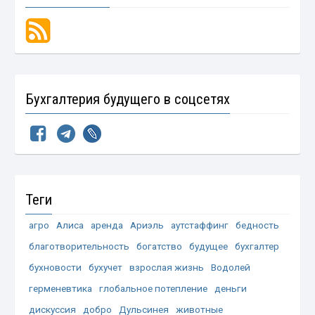
Бухгалтерия будущего в соцсетях
Теги
агро
Алиса
аренда
Ариэль
аутстаффинг
бедность
благотворительность
богатство
будущее
бухгалтер
бухновости
бухучет
взрослая жизнь
Водолей
герменевтика
глобальное потепление
деньги
дискуссия
добро
Дульсинея
животные