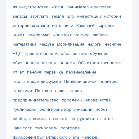
жизнеустройство
жизнь
занимательное право
запасы
зарплата
земля
зло
инвестиции
истории
истории из жизни
источники
Казначей
картошка
Кихот
компромат
конспект
космос
любовь
математика
Медуза
мобилизация
налоги
насилие
НДС
нравственность
образование
обучение
обязанности
огород
опросы
ОС
ответственность
отчет
пенсия
первичка
перенаселение
подготовка к дискуссии
Полевой цветок
политика
политики
Полтава
права
право
предпринимательство
проблемы человечества
публикации
религиозные организации
робот
свобода
семинар
смерть
сотрудники
счастье
Такс-сист
технологии
торговля
философия бухгалтерского учёта
человек