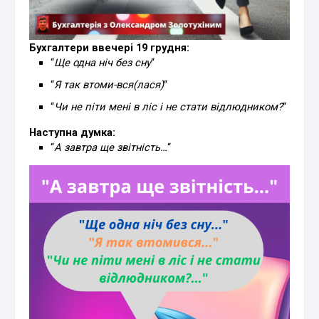
Бухгалтери ввечері 19 грудня:
“
Ще одна ніч без сну
“
“
Я так втоми-вся(лася)
“
“
Чи не піти мені в ліс і не стати відлюдником?
“
Наступна думка:
“
А завтра ще звітність…
“