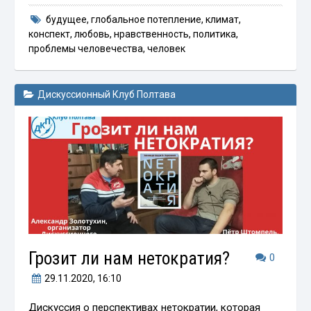
будущее
,
глобальное потепление
,
климат
,
конспект
,
любовь
,
нравственность
,
политика
,
проблемы человечества
,
человек
Дискуссионный Клуб Полтава
Грозит ли нам нетократия?
0
29.11.2020
, 16:10
Дискуссия о перспективах нетократии, которая