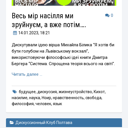
Весь мір насілля ми
0
зруйнуєм, а вже потім….
14.01.2023
, 18:21
Дискутували ідею вірша Михайла Білика “Я хотів би
бути голубом на Львівському вокзалі”,
використовуючи філософські ідеї книги Дмитра
Бергера “Система. Спрощена теорія всього на світі”.
Читать далее …
будущее
,
дискуссия
,
жизнеустройство
,
Кихот
,
насилие
,
наука
,
Ноир
,
нравственность
,
свобода
,
философия
,
человек
,
язык
Дискуссионный Клуб Полтава