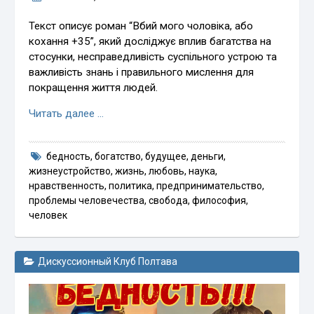
Текст описує роман “Вбий мого чоловіка, або
кохання +35”, який досліджує вплив багатства на
стосунки, несправедливість суспільного устрою та
важливість знань і правильного мислення для
покращення життя людей.
Читать далее …
бедность
,
богатство
,
будущее
,
деньги
,
жизнеустройство
,
жизнь
,
любовь
,
наука
,
нравственность
,
политика
,
предпринимательство
,
проблемы человечества
,
свобода
,
философия
,
человек
Дискуссионный Клуб Полтава