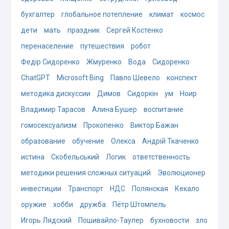
бухгалтер
глобальное потепление
климат
космос
дети
мать
праздник
Сергей Костенко
перенаселение
путешествия
робот
Федір Сидоренко
Жмуренко
Вода
Сидоренко
ChatGPT
Microsoft Bing
Павло Шевело
конспект
методика дискуссии
Димов
Сидоркін
ум
Ноир
Владимир Тарасов
Алина Бушер
воспитание
гомосексуализм
Прокопенко
Виктор Бажан
образование
обучение
Олекса
Андрій Ткаченко
истина
Скобельський
Логик
ответственность
методики решения сложных ситуаций
Эволюционер
инвестиции
Транспорт
НДС
Полянская
Кекало
оружие
хобби
дружба
Пётр Штомпель
Игорь Лядский
Пошивайло-Таулер
бухновости
зло