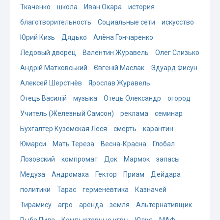
Ткаченко
школа
Иван Окара
история
благотворительность
Социальные сети
искусство
Юрий Кизь
Дядько
Алёна Гончаренко
Ледовый дворец
Валентин Журавель
Олег Слизько
Андрій Матковський
Євгеній Маслак
Эдуард Фисун
Алексей Шерстнёв
Ярослав Журавель
Отець Василій
музыка
Отець Олександр
огород
Учитель (Железный Самсон)
реклама
семинар
Бухгалтер Куземская Леся
смерть
карантин
Юмарси
Мать Тереза
Весна-Красна
Глобал
Лозовский
компромат
Док
Мармок
запасы
Медуза
Андромаха
Гектор
Приам
Дейдара
политики
Тарас
герменевтика
Казначей
Тирамису
агро
аренда
земля
Альтернативщик
Рыба Пила
Компьютерные игры
Юлия
МАФ