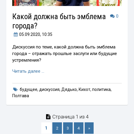
Какой должна быть эмблема
0
города?
05.09.2020
, 10:35
Дискуссия по теме, какой должна быть эмблема
города – отражать прошлые заслуги или будущие
устремления?
Читать далее …
будущее
,
дискуссия
,
Дядько
,
Кихот
,
политика
,
Полтава
Страница 1 из 4
1
2
3
4
»