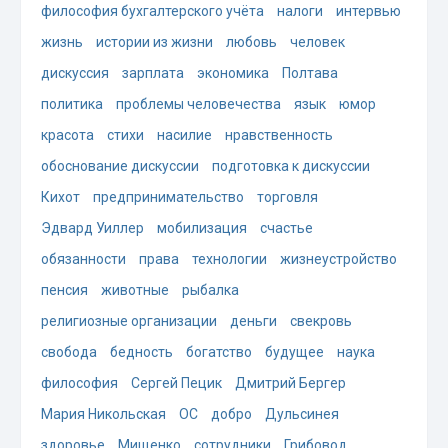
философия бухгалтерского учёта
налоги
интервью
жизнь
истории из жизни
любовь
человек
дискуссия
зарплата
экономика
Полтава
политика
проблемы человечества
язык
юмор
красота
стихи
насилие
нравственность
обоснование дискуссии
подготовка к дискуссии
Кихот
предпринимательство
торговля
Эдвард Уиллер
мобилизация
счастье
обязанности
права
технологии
жизнеустройство
пенсия
животные
рыбалка
религиозные организации
деньги
свекровь
свобода
бедность
богатство
будущее
наука
философия
Сергей Пецик
Дмитрий Бергер
Мария Никольская
ОС
добро
Дульсинея
здоровье
Мищенко
сотрудники
Грибовод