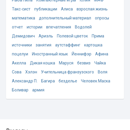
Такс-сист
публикации
Алиса
взрослая жизнь
математика
дополнительный материал
опросы
отчет
истории
впечатления
Водолей
Демидович
Ариэль
Полевой цветок
Прима
источники
занятия
аутстаффинг
картошка
поцелуи
Иностранный язык
Йеннифэр
Афина
Акелла
Дикая кошка
Маруся
безвиз
Чайка
Сова
Хэлэн
Учительница франзузского
Воля
Александр П.
Багира
безделье
Человек Маска
Боливар
армия