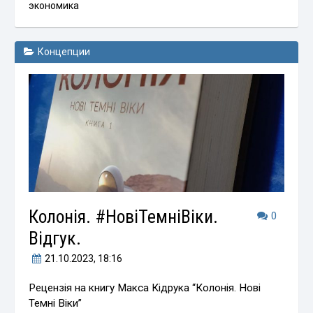
экономика
Концепции
Колонія. #НовіТемніВіки.
0
Відгук.
21.10.2023
, 18:16
Рецензія на книгу Макса Кідрука “Колонія. Нові
Темні Віки”