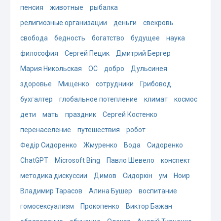
пенсия
животные
рыбалка
религиозные организации
деньги
свекровь
свобода
бедность
богатство
будущее
наука
философия
Сергей Пецик
Дмитрий Бергер
Мария Никольская
ОС
добро
Дульсинея
здоровье
Мищенко
сотрудники
Грибовод
бухгалтер
глобальное потепление
климат
космос
дети
мать
праздник
Сергей Костенко
перенаселение
путешествия
робот
Федір Сидоренко
Жмуренко
Вода
Сидоренко
ChatGPT
Microsoft Bing
Павло Шевело
конспект
методика дискуссии
Димов
Сидоркін
ум
Ноир
Владимир Тарасов
Алина Бушер
воспитание
гомосексуализм
Прокопенко
Виктор Бажан