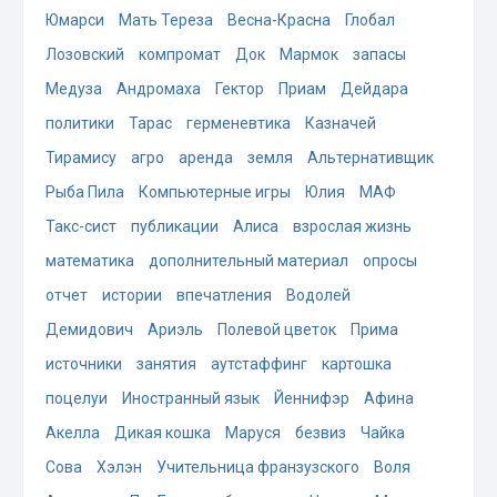
Юмарси
Мать Тереза
Весна-Красна
Глобал
Лозовский
компромат
Док
Мармок
запасы
Медуза
Андромаха
Гектор
Приам
Дейдара
политики
Тарас
герменевтика
Казначей
Тирамису
агро
аренда
земля
Альтернативщик
Рыба Пила
Компьютерные игры
Юлия
МАФ
Такс-сист
публикации
Алиса
взрослая жизнь
математика
дополнительный материал
опросы
отчет
истории
впечатления
Водолей
Демидович
Ариэль
Полевой цветок
Прима
источники
занятия
аутстаффинг
картошка
поцелуи
Иностранный язык
Йеннифэр
Афина
Акелла
Дикая кошка
Маруся
безвиз
Чайка
Сова
Хэлэн
Учительница франзузского
Воля