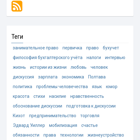
Теги
занимательное право
первичка
право
бухучет
философия бухгалтерского учёта
налоги
интервью
жизнь
истории из жизни
любовь
человек
дискуссия
зарплата
экономика
Полтава
политика
проблемы человечества
язык
юмор
красота
стихи
насилие
нравственность
обоснование дискуссии
подготовка к дискуссии
Кихот
предпринимательство
торговля
Эдвард Уиллер
мобилизация
счастье
обязанности
права
технологии
жизнеустройство