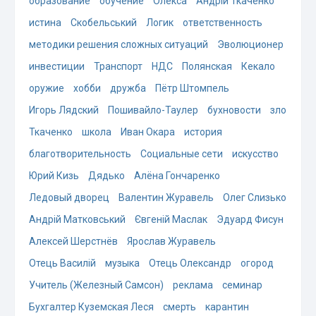
образование
обучение
Олекса
Андрій Ткаченко
истина
Скобельський
Логик
ответственность
методики решения сложных ситуаций
Эволюционер
инвестиции
Транспорт
НДС
Полянская
Кекало
оружие
хобби
дружба
Пётр Штомпель
Игорь Лядский
Пошивайло-Таулер
бухновости
зло
Ткаченко
школа
Иван Окара
история
благотворительность
Социальные сети
искусство
Юрий Кизь
Дядько
Алёна Гончаренко
Ледовый дворец
Валентин Журавель
Олег Слизько
Андрій Матковський
Євгеній Маслак
Эдуард Фисун
Алексей Шерстнёв
Ярослав Журавель
Отець Василій
музыка
Отець Олександр
огород
Учитель (Железный Самсон)
реклама
семинар
Бухгалтер Куземская Леся
смерть
карантин