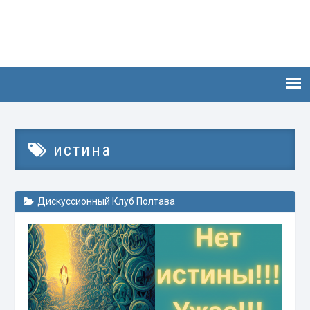
истина
Дискуссионный Клуб Полтава