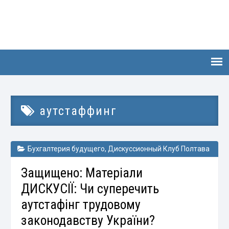
аутстаффинг
Бухгалтерия будущего
,
Дискуссионный Клуб Полтава
Защищено: Матеріали
ДИСКУСІЇ: Чи суперечить
аутстафінг трудовому
законодавству України?