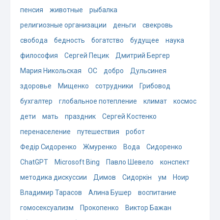
пенсия
животные
рыбалка
религиозные организации
деньги
свекровь
свобода
бедность
богатство
будущее
наука
философия
Сергей Пецик
Дмитрий Бергер
Мария Никольская
ОС
добро
Дульсинея
здоровье
Мищенко
сотрудники
Грибовод
бухгалтер
глобальное потепление
климат
космос
дети
мать
праздник
Сергей Костенко
перенаселение
путешествия
робот
Федір Сидоренко
Жмуренко
Вода
Сидоренко
ChatGPT
Microsoft Bing
Павло Шевело
конспект
методика дискуссии
Димов
Сидоркін
ум
Ноир
Владимир Тарасов
Алина Бушер
воспитание
гомосексуализм
Прокопенко
Виктор Бажан