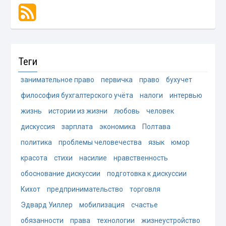
Теги
занимательное право
первичка
право
бухучет
философия бухгалтерского учёта
налоги
интервью
жизнь
истории из жизни
любовь
человек
дискуссия
зарплата
экономика
Полтава
политика
проблемы человечества
язык
юмор
красота
стихи
насилие
нравственность
обоснование дискуссии
подготовка к дискуссии
Кихот
предпринимательство
торговля
Эдвард Уиллер
мобилизация
счастье
обязанности
права
технологии
жизнеустройство