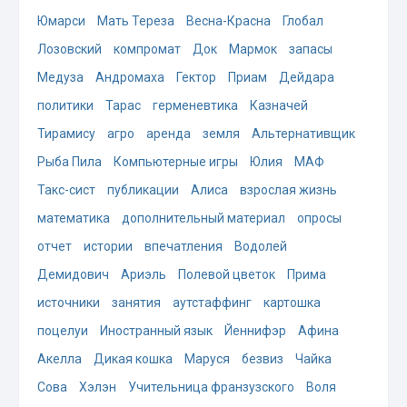
Юмарси
Мать Тереза
Весна-Красна
Глобал
Лозовский
компромат
Док
Мармок
запасы
Медуза
Андромаха
Гектор
Приам
Дейдара
политики
Тарас
герменевтика
Казначей
Тирамису
агро
аренда
земля
Альтернативщик
Рыба Пила
Компьютерные игры
Юлия
МАФ
Такс-сист
публикации
Алиса
взрослая жизнь
математика
дополнительный материал
опросы
отчет
истории
впечатления
Водолей
Демидович
Ариэль
Полевой цветок
Прима
источники
занятия
аутстаффинг
картошка
поцелуи
Иностранный язык
Йеннифэр
Афина
Акелла
Дикая кошка
Маруся
безвиз
Чайка
Сова
Хэлэн
Учительница франзузского
Воля