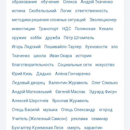
образование
обучение
Олекса
Андрій Ткаченко
истина
Скобельський
Логик
ответственность
методики решения сложных ситуаций
Эволюционер
инвестиции
Транспорт
НДС
Полянская
Кекало
оружие
хобби
дружба
Пётр Штомпель
Игорь Лядский
Пошивайло-Таулер
бухновости
зло
Ткаченко
школа
Иван Окара
история
благотворительность
Социальные сети
искусство
Юрий Кизь
Дядько
Алёна Гончаренко
Ледовый дворец
Валентин Журавель
Олег Слизько
Андрій Матковський
Євгеній Маслак
Эдуард Фисун
Алексей Шерстнёв
Ярослав Журавель
Отець Василій
музыка
Отець Олександр
огород
Учитель (Железный Самсон)
реклама
семинар
Бухгалтер Куземская Леся
смерть
карантин