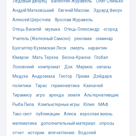
Ледовый дворец
Валентин Журавель
Олег Слизько
Андрій Матковський
Євгеній Маслак
Эдуард Фисун
Алексей Шерстнёв
Ярослав Журавель
Отець Василій
музыка
Отець Олександр
огород
Учитель (Железный Самсон)
реклама
семинар
Бухгалтер Куземская Леся
смерть
карантин
Юмарси
Мать Тереза
Весна-Красна
Глобал
Лозовский
компромат
Док
Мармок
запасы
Медуза
Андромаха
Гектор
Приам
Дейдара
политики
Тарас
герменевтика
Казначей
Тирамису
агро
аренда
земля
Альтернативщик
Рыба Пила
Компьютерные игры
Юлия
МАФ
Такс-сист
публикации
Алиса
взрослая жизнь
математика
дополнительный материал
опросы
отчет
истории
впечатления
Водолей