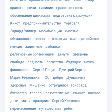
политика
проблемы человечества
язык
юмор
красота
стихи
насилие
нравственность
обоснование дискуссии
подготовка к дискуссии
Кихот
предпринимательство
торговля
Эдвард Уиллер
мобилизация
счастье
обязанности
права
технологии
жизнеустройство
пенсия
животные
рыбалка
религиозные организации
деньги
свекровь
свобода
бедность
богатство
будущее
наука
философия
Сергей Пецик
Дмитрий Бергер
Мария Никольская
ОС
добро
Дульсинея
здоровье
Мищенко
сотрудники
Грибовод
бухгалтер
глобальное потепление
климат
космос
дети
мать
праздник
Сергей Костенко
перенаселение
путешествия
робот