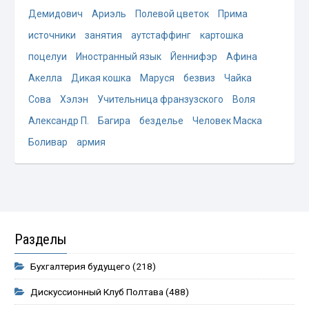
Демидович
Ариэль
Полевой цветок
Прима
источники
занятия
аутстаффинг
картошка
поцелуи
Иностранный язык
Йеннифэр
Афина
Акелла
Дикая кошка
Маруся
безвиз
Чайка
Сова
Хэлэн
Учительница франзузского
Воля
Александр П.
Багира
безделье
Человек Маска
Боливар
армия
Разделы
Бухгалтерия будущего
(218)
Дискуссионный Клуб Полтава
(488)