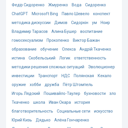
Федір Сидоренко
Жмуренко
Вода
Сидоренко
ChatGPT
Microsoft Bing
Павло Шевело
конспект
методика дискуссии
Димов
Сидоркін
ум
Ноир
Владимир Тарасов
Алина Бушер
воспитание
гомосексуализм
Прокопенко
Виктор Бажан
образование
обучение
Олекса
Андрій Ткаченко
истина
Скобельський
Логик
ответственность
методики решения сложных ситуаций
Эволюционер
инвестиции
Транспорт
НДС
Полянская
Кекало
оружие
хобби
дружба
Пётр Штомпель
Игорь Лядский
Пошивайло-Таулер
бухновости
зло
Ткаченко
школа
Иван Окара
история
благотворительность
Социальные сети
искусство
Юрий Кизь
Дядько
Алёна Гончаренко