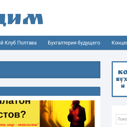
щим
й Клуб Полтава
Бухгалтерия будущего
Конце
К
бу
и