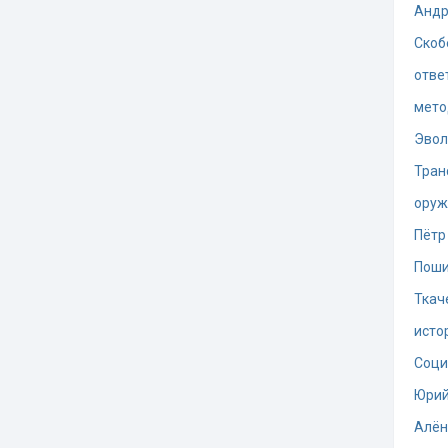
Андр
Скоб
отве
мето
Эво
Тран
оруж
Пётр
Поши
Ткач
исто
Соци
Юрий
Алён