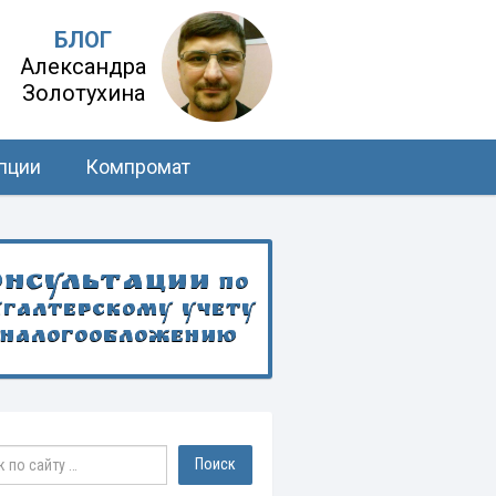
БЛОГ
Александра
Золотухина
пции
Компромат
онсультации
по
хгалтерскому учету
 налогообложению