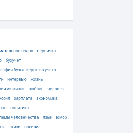
и
мательное право
первичка
о
бухучет
софия бухгалтерского учёта
ги
интервью
жизнь
рии из жизни
любовь
человек
уссия
зарплата
экономика
ава
политика
лемы человечества
язык
юмор
ота
стихи
насилие