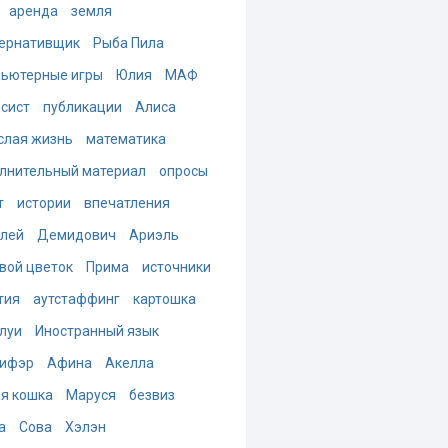
аренда
земля
ернативщик
Рыба Пила
ьютерные игры
Юлия
МАФ
-сист
публикации
Алиса
слая жизнь
математика
лнительный материал
опросы
т
истории
впечатления
лей
Демидович
Ариэль
вой цветок
Прима
источники
тия
аутстаффинг
картошка
луи
Иностранный язык
ифэр
Афина
Акелла
я кошка
Маруся
безвиз
а
Сова
Хэлэн