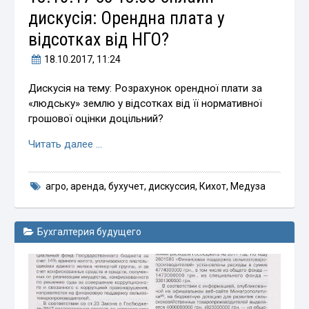
дискусія: Орендна плата у
відсотках від НГО?
18.10.2017
, 11:24
Дискусія на тему: Розрахунок орендної плати за
«людську» землю у відсотках від її нормативної
грошової оцінки доцільний?
Читать далее …
агро
,
аренда
,
бухучет
,
дискуссия
,
Кихот
,
Медуза
Бухгалтерия будущего