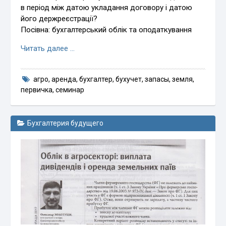
в період між датою укладання договору і датою
його держреєстрації?
Посівна: бухгалтерський облік та оподаткування
Читать далее …
агро
,
аренда
,
бухгалтер
,
бухучет
,
запасы
,
земля
,
первичка
,
семинар
Бухгалтерия будущего