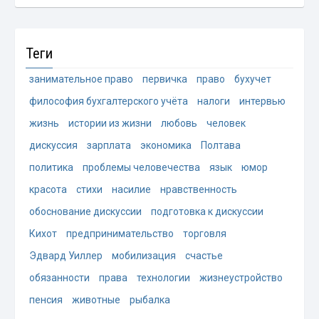
Теги
занимательное право
первичка
право
бухучет
философия бухгалтерского учёта
налоги
интервью
жизнь
истории из жизни
любовь
человек
дискуссия
зарплата
экономика
Полтава
политика
проблемы человечества
язык
юмор
красота
стихи
насилие
нравственность
обоснование дискуссии
подготовка к дискуссии
Кихот
предпринимательство
торговля
Эдвард Уиллер
мобилизация
счастье
обязанности
права
технологии
жизнеустройство
пенсия
животные
рыбалка