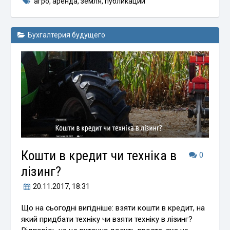
агро
,
аренда
,
земля
,
публикации
Бухгалтерия будущего
Кошти в кредит чи техніка в
0
лізинг?
20.11.2017
, 18:31
Що на сьогодні вигідніше: взяти кошти в кредит, на
який придбати техніку чи взяти техніку в лізинг?