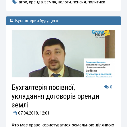
агро
,
аренда
,
земля
,
налоги
,
пенсия
,
политика
Бухгалтерия будущего
Бухгалтерія посівної,
0
укладання договорів оренди
землі
07.04.2018
, 12:01
Хто має право користуватися земельною ділянкою