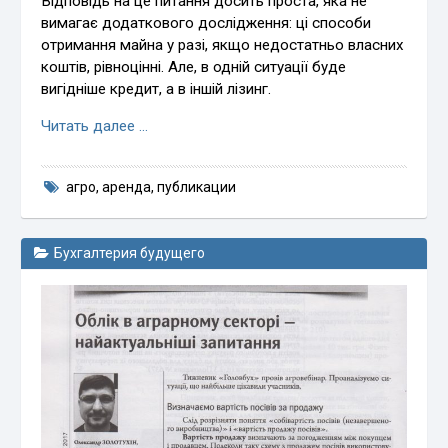
Відповідь на це питання досить проста, яка не
вимагає додаткового дослідження: ці способи
отримання майна у разі, якщо недостатньо власних
коштів, рівноцінні. Але, в одній ситуації буде
вигідніше кредит, а в іншій лізинг.
Читать далее …
агро
,
аренда
,
публикации
Бухгалтерия будущего