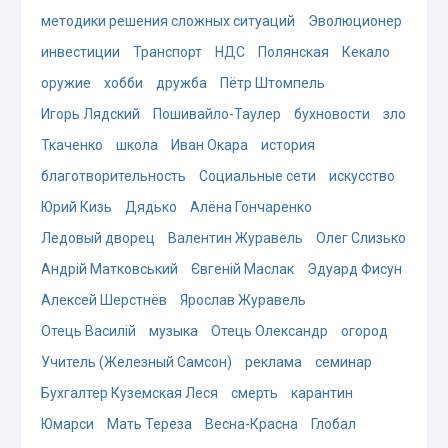
методики решения сложных ситуаций
Эволюционер
инвестиции
Транспорт
НДС
Полянская
Кекало
оружие
хобби
дружба
Пётр Штомпель
Игорь Лядский
Пошивайло-Таулер
бухновости
зло
Ткаченко
школа
Иван Окара
история
благотворительность
Социальные сети
искусство
Юрий Кизь
Дядько
Алёна Гончаренко
Ледовый дворец
Валентин Журавель
Олег Слизько
Андрій Матковський
Євгеній Маслак
Эдуард Фисун
Алексей Шерстнёв
Ярослав Журавель
Отець Василій
музыка
Отець Олександр
огород
Учитель (Железный Самсон)
реклама
семинар
Бухгалтер Куземская Леся
смерть
карантин
Юмарси
Мать Тереза
Весна-Красна
Глобал