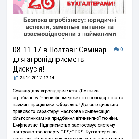
08.11.17 в Полтаві: Семінар
0
для агропідприємств і
Дискусія!
24.10.2017
, 12:14
Семінар для агропідприємств: (Безпека
агробізнесу. Члени фермерського господарства та
наймані працівники. Обережно! Договір цивільно-
правового характеру! Часткова компенсація
сільгоспникам на придбання вітчизняної техніки.
Емфітевзис. Підприємство застосовує систему
контролю транспорту GPS/GPRS. Бухгалтерська
дискусія: Чи доцільний розрахунок орендної плати