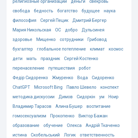
религиозные организации
деньги
свекровь
свобода
бедность
богатство
будущее
наука
философия
Сергей Пецик
Дмитрий Бергер
Мария Никольская
ОС
добро
Дульсинея
здоровье
Мищенко
сотрудники
Грибовод
бухгалтер
глобальное потепление
климат
космос
дети
мать
праздник
Сергей Костенко
перенаселение
путешествия
робот
Федір Сидоренко
Жмуренко
Вода
Сидоренко
ChatGPT
Microsoft Bing
Павло Шевело
конспект
методика дискуссии
Димов
Сидоркін
ум
Ноир
Владимир Тарасов
Алина Бушер
воспитание
гомосексуализм
Прокопенко
Виктор Бажан
образование
обучение
Олекса
Андрій Ткаченко
истина
Скобельський
Логик
ответственность