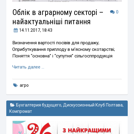
Облік в аграрному секторі –
0
найактуальніші питання
14.11.2017
, 18:43
Визначення вартості посівів для продажу;
Оприбуткування приплоду в м’ясному скотарстві;
Поняття “основна” і “супутня” сільгосппродукція
Читать далее …
агро
Бухгалтерия будущего
,
Дискуссионный Клуб Полтава
,
Компромат