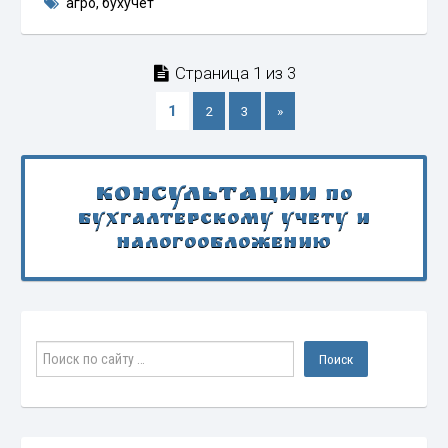
агро
,
бухучет
Страница 1 из 3
1
2
3
»
Консультации
по
бухгалтерскому учету и
налогообложению