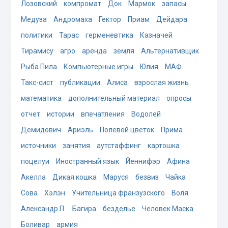
Лозовский
компромат
Док
Мармок
запасы
Медуза
Андромаха
Гектор
Приам
Дейдара
политики
Тарас
герменевтика
Казначей
Тирамису
агро
аренда
земля
Альтернативщик
Рыба Пила
Компьютерные игры
Юлия
МАФ
Такс-сист
публикации
Алиса
взрослая жизнь
математика
дополнительный материал
опросы
отчет
истории
впечатления
Водолей
Демидович
Ариэль
Полевой цветок
Прима
источники
занятия
аутстаффинг
картошка
поцелуи
Иностранный язык
Йеннифэр
Афина
Акелла
Дикая кошка
Маруся
безвиз
Чайка
Сова
Хэлэн
Учительница франзузского
Воля
Александр П.
Багира
безделье
Человек Маска
Боливар
армия