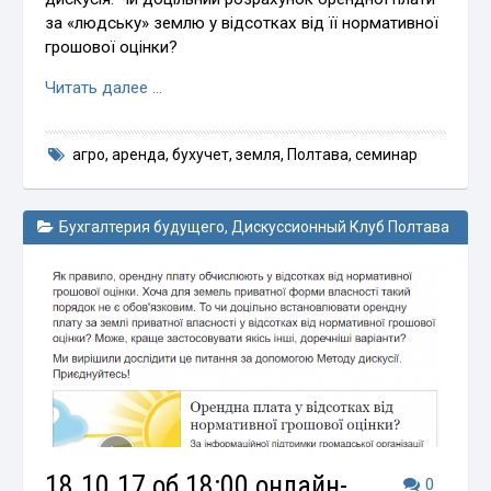
за «людську» землю у відсотках від її нормативної
грошової оцінки?
Читать далее …
агро
,
аренда
,
бухучет
,
земля
,
Полтава
,
семинар
Бухгалтерия будущего
,
Дискуссионный Клуб Полтава
18.10.17 об 18:00 онлайн-
0