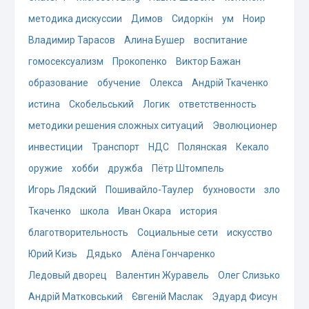
методика дискуссии
Димов
Сидоркін
ум
Ноир
Владимир Тарасов
Алина Бушер
воспитание
гомосексуализм
Прокопенко
Виктор Бажан
образование
обучение
Олекса
Андрій Ткаченко
истина
Скобельський
Логик
ответственность
методики решения сложных ситуаций
Эволюционер
инвестиции
Транспорт
НДС
Полянская
Кекало
оружие
хобби
дружба
Пётр Штомпель
Игорь Лядский
Пошивайло-Таулер
бухновости
зло
Ткаченко
школа
Иван Окара
история
благотворительность
Социальные сети
искусство
Юрий Кизь
Дядько
Алёна Гончаренко
Ледовый дворец
Валентин Журавель
Олег Слизько
Андрій Матковський
Євгеній Маслак
Эдуард Фисун