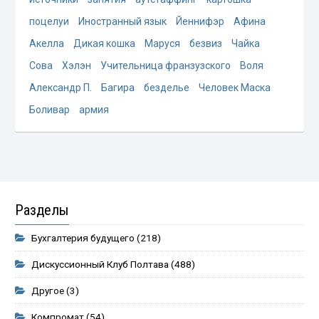
поцелуи
Иностранный язык
Йеннифэр
Афина
Акелла
Дикая кошка
Маруся
безвиз
Чайка
Сова
Хэлэн
Учительница франзузского
Воля
Александр П.
Багира
безделье
Человек Маска
Боливар
армия
Разделы
Бухгалтерия будущего
(218)
Дискуссионный Клуб Полтава
(488)
Другое
(3)
Компромат
(54)