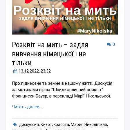
Розквіт на мить – задля
0
вивчення німецької і не
тільки
13.12.2022
, 23:32
Про піднесене та земне в нашому житті. Дискусія
за мотивами вірша “Швидкоплинний розквіт”
Франциски Бауер, в перекладі Марії Нікольської.
Читать далее …
дискуссия
,
Кихот
,
красота
,
Мария Никольская
,