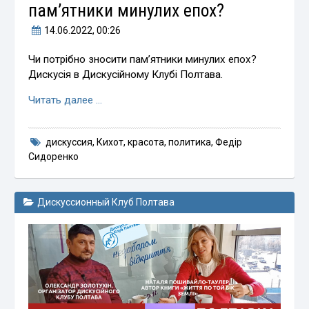
пам’ятники минулих епох?
14.06.2022
, 00:26
Чи потрібно зносити пам’ятники минулих епох?
Дискусія в Дискусійному Клубі Полтава.
Читать далее …
дискуссия
,
Кихот
,
красота
,
политика
,
Федір
Сидоренко
Дискуссионный Клуб Полтава