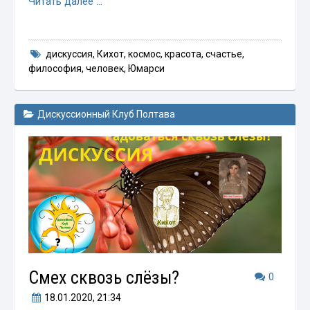
Читать далее …
дискуссия
,
Кихот
,
космос
,
красота
,
счастье
,
философия
,
человек
,
Юмарси
Дискуссионный Клуб Полтава
Смех сквозь слёзы?
0
18.01.2020
, 21:34