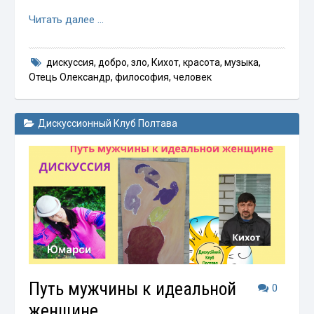
Читать далее …
дискуссия
,
добро
,
зло
,
Кихот
,
красота
,
музыка
,
Отець Олександр
,
философия
,
человек
Дискуссионный Клуб Полтава
Путь мужчины к идеальной
0
женщине