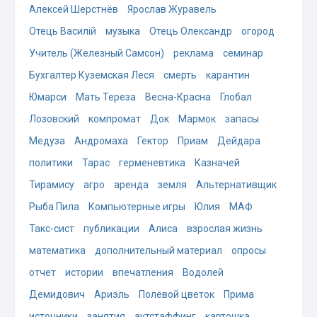
Алексей Шерстнёв
Ярослав Журавель
Отець Василій
музыка
Отець Олександр
огород
Учитель (Железный Самсон)
реклама
семинар
Бухгалтер Куземская Леся
смерть
карантин
Юмарси
Мать Тереза
Весна-Красна
Глобал
Лозовский
компромат
Док
Мармок
запасы
Медуза
Андромаха
Гектор
Приам
Дейдара
политики
Тарас
герменевтика
Казначей
Тирамису
агро
аренда
земля
Альтернативщик
Рыба Пила
Компьютерные игры
Юлия
МАФ
Такс-сист
публикации
Алиса
взрослая жизнь
математика
дополнительный материал
опросы
отчет
истории
впечатления
Водолей
Демидович
Ариэль
Полевой цветок
Прима
источники
занятия
аутстаффинг
картошка