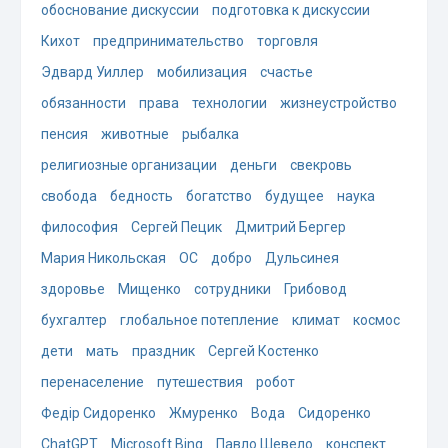
обоснование дискуссии
подготовка к дискуссии
Кихот
предпринимательство
торговля
Эдвард Уиллер
мобилизация
счастье
обязанности
права
технологии
жизнеустройство
пенсия
животные
рыбалка
религиозные организации
деньги
свекровь
свобода
бедность
богатство
будущее
наука
философия
Сергей Пецик
Дмитрий Бергер
Мария Никольская
ОС
добро
Дульсинея
здоровье
Мищенко
сотрудники
Грибовод
бухгалтер
глобальное потепление
климат
космос
дети
мать
праздник
Сергей Костенко
перенаселение
путешествия
робот
Федір Сидоренко
Жмуренко
Вода
Сидоренко
ChatGPT
Microsoft Bing
Павло Шевело
конспект