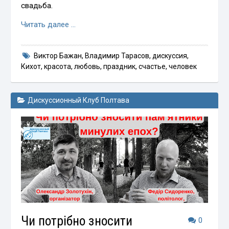
свадьба.
Читать далее …
Виктор Бажан
,
Владимир Тарасов
,
дискуссия
,
Кихот
,
красота
,
любовь
,
праздник
,
счастье
,
человек
Дискуссионный Клуб Полтава
Чи потрібно зносити
0