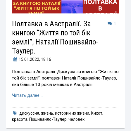
Полтавка в Австралії. За
1
книгою “Життя по той бік
землі”, Наталії Пошивайло-
Таулер.
15.01.2022
, 18:16
Полтавка в Австралії. Дискусія за книгою “Життя по
той бік землі”, полтавки Наталії Пошивайло-Таулер,
яка більше 10 років мешкає в Австралії.
Читать далее …
дискуссия
,
жизнь
,
истории из жизни
,
Кихот
,
красота
,
Пошивайло-Таулер
,
человек