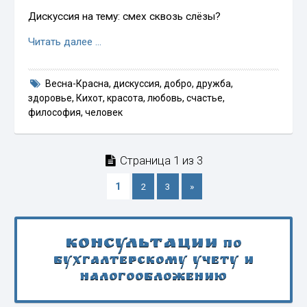
Дискуссия на тему: смех сквозь слёзы?
Читать далее …
Весна-Красна
,
дискуссия
,
добро
,
дружба
,
здоровье
,
Кихот
,
красота
,
любовь
,
счастье
,
философия
,
человек
Страница 1 из 3
1
2
3
»
Консультации
по
бухгалтерскому учету и
налогообложению