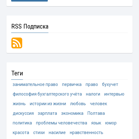
RSS Подписка
Теги
занимательное право
первичка
право
бухучет
философия бухгалтерского учёта
налоги
интервью
жизнь
истории из жизни
любовь
человек
дискуссия
зарплата
экономика
Полтава
политика
проблемы человечества
язык
юмор
красота
стихи
насилие
нравственность