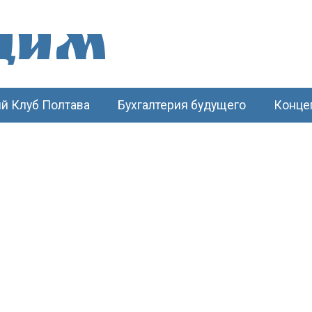
щим
й Клуб Полтава
Бухгалтерия будущего
Конце