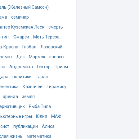
ель (Железный Самсон)
ама
семинар
алтер Куземская Леся
смерть
нтин
Юмарси
Мать Тереза
а-Красна
Глобал
Лозовский
ромат
Док
Мармок
запасы
за
Андромаха
Гектор
Приам
дара
политики
Тарас
еневтика
Казначей
Тирамису
аренда
земля
ернативщик
Рыба Пила
ьютерные игры
Юлия
МАФ
-сист
публикации
Алиса
слая жизнь
математика