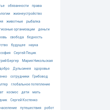
тье
обязанности
права
ологии
жизнеустройство
ия
животные
рыбалка
гиозные организации
деньги
ровь
свобода
бедность
тство
будущее
наука
ософия
Сергей Пецик
рий Бергер
Мария Никольская
добро
Дульсинея
здоровье
енко
сотрудники
Грибовод
алтер
глобальное потепление
ат
космос
дети
мать
дник
Сергей Костенко
население
путешествия
робот