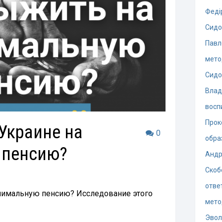
Феді
Сидо
Павл
мето
Сидо
Влад
восп
Прок
Украине на
0
обра
 пенсию?
Андр
Скоб
отве
нимальную пенсию? Исследование этого
мето
Эво