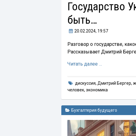
Государство У
быть…
20.02.2024
, 19:57
Разговор о государстве, како
Рассказывает Дмитрий Берге
Читать далее …
дискуссия
,
Дмитрий Бергер
,
ж
человек
,
экономика
Бухгалтерия будущего