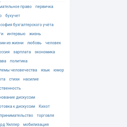
мательное право
первичка
о
бухучет
софия бухгалтерского учёта
ги
интервью
жизнь
рии из жизни
любовь
человек
уссия
зарплата
экономика
ава
политика
лемы человечества
язык
юмор
ота
стихи
насилие
ственность
нование дискуссии
отовка к дискуссии
Кихот
принимательство
торговля
рд Уиллер
мобилизация