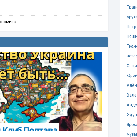
Тран
оруж
ономика
Пётр
Поши
Ткач
исто
Соци
Юрий
Алён
Вале
Андр
Эдуа
Ярос
музы