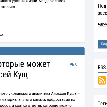
йного уровня жизни. Когда человек
Под
ь столько…
рас
Адре
ка
которые может
0
RSS
сей Кущ
тного украинского аналитика Алексея Куща –
се материалы этого канала, предоставил их
Тег
росов и кратко ответы, которые можно