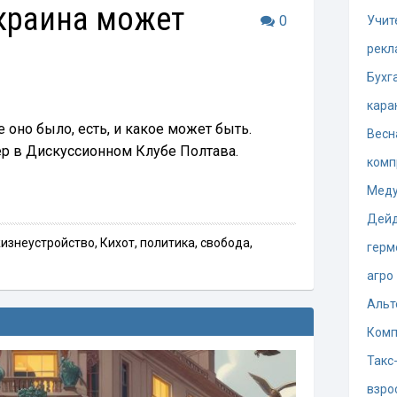
краина может
0
Учит
рекл
Бухг
кара
е оно было, есть, и какое может быть.
Весн
р в Дискуссионном Клубе Полтава.
комп
Меду
Дей
изнеустройство
,
Кихот
,
политика
,
свобода
,
герм
агро
Альт
Комп
Такс
взро