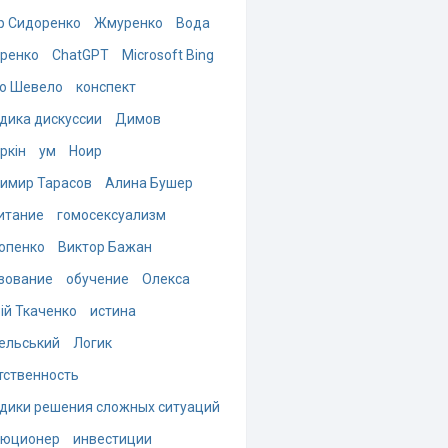
р Сидоренко
Жмуренко
Вода
ренко
ChatGPT
Microsoft Bing
о Шевело
конспект
дика дискуссии
Димов
ркін
ум
Ноир
имир Тарасов
Алина Бушер
итание
гомосексуализм
опенко
Виктор Бажан
зование
обучение
Олекса
ій Ткаченко
истина
ельський
Логик
тственность
дики решения сложных ситуаций
люционер
инвестиции