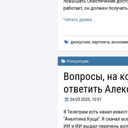
повышать Обеспечение досто
работает, он должен получат
Читать далее …
дискуссия
,
зарплата
,
экономи
Концепции
Вопросы, на 
ответить Алек
24.03.2025
, 10:01
В Телеграм есть канал извес
“Аналітика Куща“. Я скачал в
ИИ и ИИ выдал перечень воп