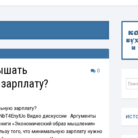
К
бу
и
ышать
0
зарплату?
ьную зарплату?
e/fNbT4EnylUo Видео дискуссии Аргументы
ИСТ
книги «Экономический образ мышления»
ьзу того, что минимальную зарплату нужно