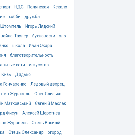
спорт
НДС
Полянская
Кекало
ие
хобби
дружба
 Штомпель
Игорь Лядский
вайло-Таулер
бухновости
зло
енко
школа
Иван Окара
рия
благотворительность
альные сети
искусство
 Кизь
Дядько
а Гончаренко
Ледовый дворец
нтин Журавель
Олег Слизько
ій Матковський
Євгеній Маслак
рд Фисун
Алексей Шерстнёв
лав Журавель
Отець Василій
ка
Отець Олександр
огород