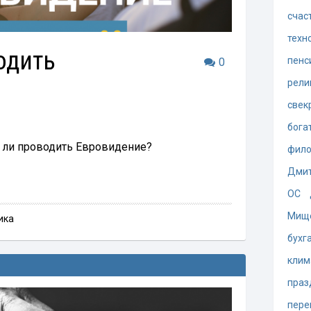
счас
техн
одить
пенс
0
рели
свек
бога
т ли проводить Евровидение?
фил
Дмит
ОС
Мищ
ика
бухг
клим
праз
пере