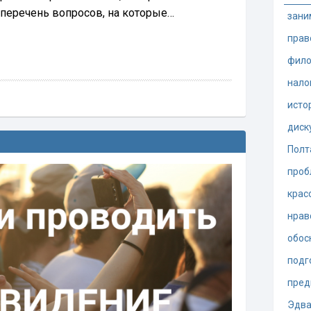
т перечень вопросов, на которые…
зани
прав
фило
нало
исто
диск
Полт
проб
крас
нрав
обос
подг
пред
Эдва