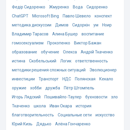
Федір Сидоренко
Жмуренко
Вода
Сидоренко
ChatGPT
Microsoft Bing
Павло Шевело
конспект
методика дискуссии
Димов
Сидоркін
ум
Ноир
Владимир Тарасов
Алина Бушер
воспитание
гомосексуализм
Прокопенко
Виктор Бажан
образование
обучение
Олекса
Андрій Ткаченко
истина
Скобельський
Логик
ответственность
методики решения сложных ситуаций
Эволюционер
инвестиции
Транспорт
НДС
Полянская
Кекало
оружие
хобби
дружба
Пётр Штомпель
Игорь Лядский
Пошивайло-Таулер
бухновости
зло
Ткаченко
школа
Иван Окара
история
благотворительность
Социальные сети
искусство
Юрий Кизь
Дядько
Алёна Гончаренко