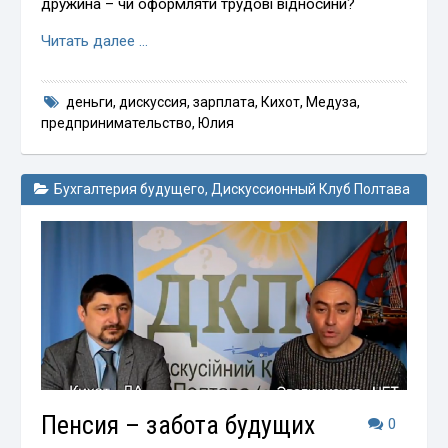
дружина – чи оформляти трудові відносини?
Читать далее …
деньги
,
дискуссия
,
зарплата
,
Кихот
,
Медуза
,
предпринимательство
,
Юлия
Бухгалтерия будущего
,
Дискуссионный Клуб Полтава
Пенсия – забота будущих
0