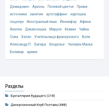
Демидович
Ариэль
Полевой цветок
Прима
источники
занятия
аутстаффинг
картошка
поцелуи
Иностранный язык
Йеннифэр
Афина
Акелла
Дикая кошка
Маруся
безвиз
Чайка
Сова
Хэлэн
Учительница франзузского
Воля
Александр П.
Багира
безделье
Человек Маска
Боливар
армия
Разделы
Бухгалтерия будущего
(218)
Дискуссионный Клуб Полтава
(488)