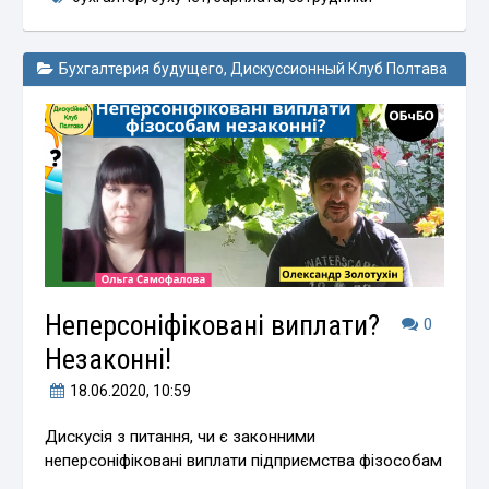
Бухгалтерия будущего
,
Дискуссионный Клуб Полтава
Неперсоніфіковані виплати?
0
Незаконні!
18.06.2020
, 10:59
Дискусія з питання, чи є законними
неперсоніфіковані виплати підприємства фізособам