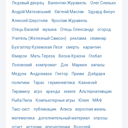
Ледовый дворец
Валентин Журавель
Олег Слизько
Андрій Матковський
Євгеній Маслак
Эдуард Фисун
Алексей Шерстнёв
Ярослав Журавель
Отець Василій
музыка
Отець Олександр
огород
Учитель (Железный Самсон)
реклама
семинар
Бухгалтер Куземская Леся
смерть
карантин
Юмарси
Мать Тереза
Весна-Красна
Глобал
Лозовский
компромат
Док
Мармок
запасы
Медуза
Андромаха
Гектор
Приам
Дейдара
политики
Тарас
герменевтика
Казначей
Тирамису
агро
аренда
земля
Альтернативщик
Рыба Пила
Компьютерные игры
Юлия
МАФ
Такс-сист
публикации
Алиса
взрослая жизнь
математика
дополнительный материал
опросы
отчет
истории
впечатления
Водолей