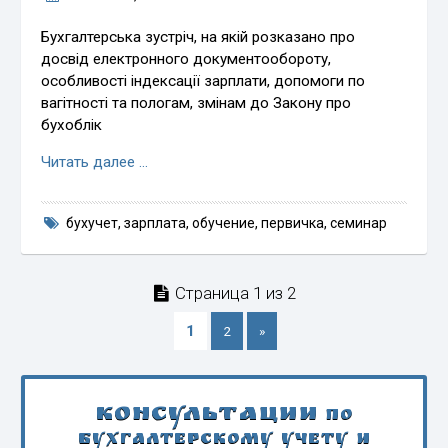
Бухгалтерська зустріч, на якій розказано про
досвід електронного документообороту,
особливості індексації зарплати, допомоги по
вагітності та пологам, змінам до Закону про
бухоблік
Читать далее …
бухучет
,
зарплата
,
обучение
,
первичка
,
семинар
Страница 1 из 2
1
2
»
Консультации
по
бухгалтерскому учету и