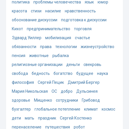
политика
проблемы человечества
язык
юмор
красота
стихи
насилие
нравственность
обоснование дискуссии
подготовка к дискуссии
Кихот
предпринимательство
торговля
Эдвард Уиллер
мобилизация
счастье
обязанности
права
технологии
жизнеустройство
пенсия
животные
рыбалка
религиозные организации
деньги
свекровь
свобода
бедность
богатство
будущее
наука
философия
Сергей Пецик
Дмитрий Бергер
Мария Никольская
ОС
добро
Дульсинея
здоровье
Мищенко
сотрудники
Грибовод
бухгалтер
глобальное потепление
климат
космос
дети
мать
праздник
Сергей Костенко
перенаселение
путешествия
робот