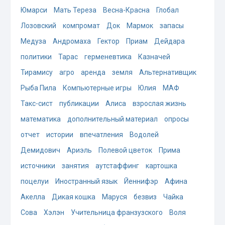
Юмарси
Мать Тереза
Весна-Красна
Глобал
Лозовский
компромат
Док
Мармок
запасы
Медуза
Андромаха
Гектор
Приам
Дейдара
политики
Тарас
герменевтика
Казначей
Тирамису
агро
аренда
земля
Альтернативщик
Рыба Пила
Компьютерные игры
Юлия
МАФ
Такс-сист
публикации
Алиса
взрослая жизнь
математика
дополнительный материал
опросы
отчет
истории
впечатления
Водолей
Демидович
Ариэль
Полевой цветок
Прима
источники
занятия
аутстаффинг
картошка
поцелуи
Иностранный язык
Йеннифэр
Афина
Акелла
Дикая кошка
Маруся
безвиз
Чайка
Сова
Хэлэн
Учительница франзузского
Воля