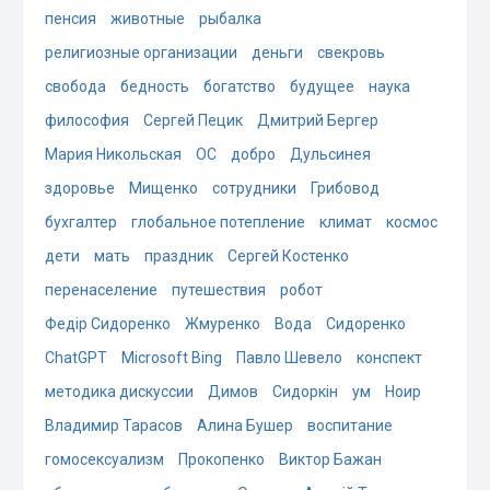
пенсия
животные
рыбалка
религиозные организации
деньги
свекровь
свобода
бедность
богатство
будущее
наука
философия
Сергей Пецик
Дмитрий Бергер
Мария Никольская
ОС
добро
Дульсинея
здоровье
Мищенко
сотрудники
Грибовод
бухгалтер
глобальное потепление
климат
космос
дети
мать
праздник
Сергей Костенко
перенаселение
путешествия
робот
Федір Сидоренко
Жмуренко
Вода
Сидоренко
ChatGPT
Microsoft Bing
Павло Шевело
конспект
методика дискуссии
Димов
Сидоркін
ум
Ноир
Владимир Тарасов
Алина Бушер
воспитание
гомосексуализм
Прокопенко
Виктор Бажан