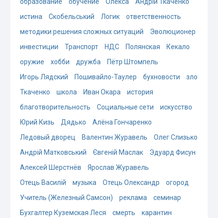
образование
обучение
Олекса
Андрій Ткаченко
истина
Скобельський
Логик
ответственность
методики решения сложных ситуаций
Эволюционер
инвестиции
Транспорт
НДС
Полянская
Кекало
оружие
хобби
дружба
Пётр Штомпель
Игорь Лядский
Пошивайло-Таулер
бухновости
зло
Ткаченко
школа
Иван Окара
история
благотворительность
Социальные сети
искусство
Юрий Кизь
Дядько
Алёна Гончаренко
Ледовый дворец
Валентин Журавель
Олег Слизько
Андрій Матковський
Євгеній Маслак
Эдуард Фисун
Алексей Шерстнёв
Ярослав Журавель
Отець Василій
музыка
Отець Олександр
огород
Учитель (Железный Самсон)
реклама
семинар
Бухгалтер Куземская Леся
смерть
карантин