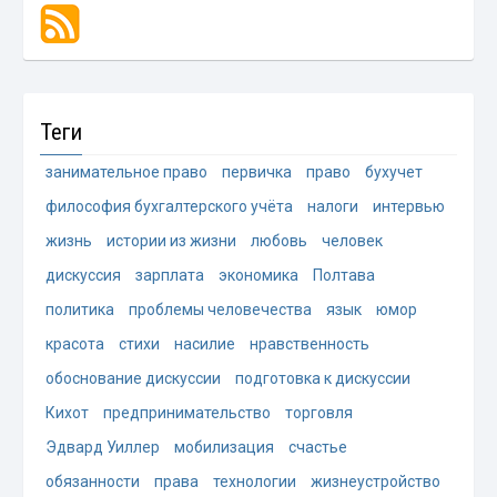
Теги
занимательное право
первичка
право
бухучет
философия бухгалтерского учёта
налоги
интервью
жизнь
истории из жизни
любовь
человек
дискуссия
зарплата
экономика
Полтава
политика
проблемы человечества
язык
юмор
красота
стихи
насилие
нравственность
обоснование дискуссии
подготовка к дискуссии
Кихот
предпринимательство
торговля
Эдвард Уиллер
мобилизация
счастье
обязанности
права
технологии
жизнеустройство