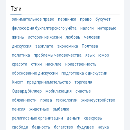
Теги
занимательное право
первичка
право
бухучет
философия бухгалтерского учёта
налоги
интервью
жизнь
истории из жизни
любовь
человек
дискуссия
зарплата
экономика
Полтава
политика
проблемы человечества
язык
юмор
красота
стихи
насилие
нравственность
обоснование дискуссии
подготовка к дискуссии
Кихот
предпринимательство
торговля
Эдвард Уиллер
мобилизация
счастье
обязанности
права
технологии
жизнеустройство
пенсия
животные
рыбалка
религиозные организации
деньги
свекровь
свобода
бедность
богатство
будущее
наука