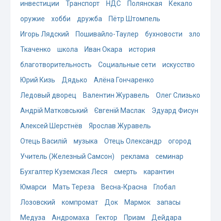
инвестиции
Транспорт
НДС
Полянская
Кекало
оружие
хобби
дружба
Пётр Штомпель
Игорь Лядский
Пошивайло-Таулер
бухновости
зло
Ткаченко
школа
Иван Окара
история
благотворительность
Социальные сети
искусство
Юрий Кизь
Дядько
Алёна Гончаренко
Ледовый дворец
Валентин Журавель
Олег Слизько
Андрій Матковський
Євгеній Маслак
Эдуард Фисун
Алексей Шерстнёв
Ярослав Журавель
Отець Василій
музыка
Отець Олександр
огород
Учитель (Железный Самсон)
реклама
семинар
Бухгалтер Куземская Леся
смерть
карантин
Юмарси
Мать Тереза
Весна-Красна
Глобал
Лозовский
компромат
Док
Мармок
запасы
Медуза
Андромаха
Гектор
Приам
Дейдара