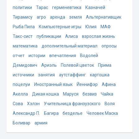
политики
Тарас
герменевтика
Казначей
Тирамису
агро
аренда
земля
Альтернативщик
Рыба Пила
Компьютерные игры
Юлия
МАФ
Такс-сист
публикации
Алиса
взрослая жизнь
математика
дополнительный материал
опросы
отчет
истории
впечатления
Водолей
Демидович
Ариэль
Полевой цветок
Прима
источники
занятия
аутстаффинг
картошка
поцелуи
Иностранный язык
Йеннифэр
Афина
Акелла
Дикая кошка
Маруся
безвиз
Чайка
Сова
Хэлэн
Учительница франзузского
Воля
Александр П.
Багира
безделье
Человек Маска
Боливар
армия