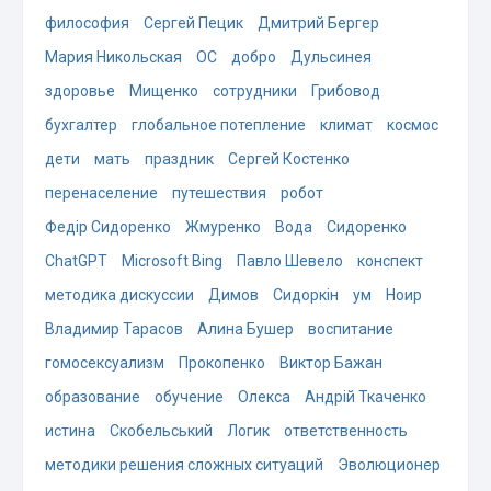
философия
Сергей Пецик
Дмитрий Бергер
Мария Никольская
ОС
добро
Дульсинея
здоровье
Мищенко
сотрудники
Грибовод
бухгалтер
глобальное потепление
климат
космос
дети
мать
праздник
Сергей Костенко
перенаселение
путешествия
робот
Федір Сидоренко
Жмуренко
Вода
Сидоренко
ChatGPT
Microsoft Bing
Павло Шевело
конспект
методика дискуссии
Димов
Сидоркін
ум
Ноир
Владимир Тарасов
Алина Бушер
воспитание
гомосексуализм
Прокопенко
Виктор Бажан
образование
обучение
Олекса
Андрій Ткаченко
истина
Скобельський
Логик
ответственность
методики решения сложных ситуаций
Эволюционер