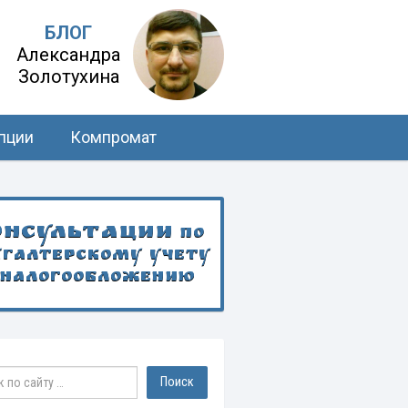
БЛОГ
Александра
Золотухина
пции
Компромат
онсультации
по
хгалтерскому учету
 налогообложению