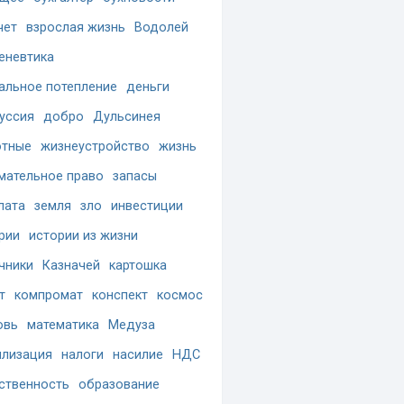
чет
взрослая жизнь
Водолей
еневтика
альное потепление
деньги
уссия
добро
Дульсинея
отные
жизнеустройство
жизнь
мательное право
запасы
лата
земля
зло
инвестиции
рии
истории из жизни
чники
Казначей
картошка
т
компромат
конспект
космос
овь
математика
Медуза
лизация
налоги
насилие
НДС
ственность
образование