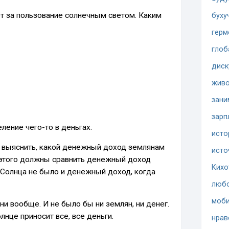
т за пользование солнечным светом. Каким
буху
герм
глоб
диск
жив
зани
зарп
еление чего-то в деньгах.
исто
 выяснить, какой денежный доход землянам
исто
 этого должны сравнить денежный доход
Кихо
ы Солнца не было и денежный доход, когда
люб
моби
и вообще. И не было бы ни землян, ни денег.
лнце приносит все, все деньги.
нрав