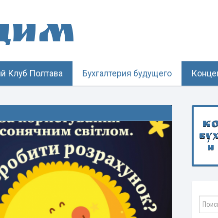
щим
й Клуб Полтава
Бухгалтерия будущего
Конце
К
бу
и