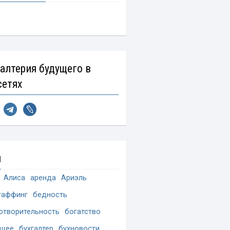
галтерия будущего в
сетях
и
Алиса
аренда
Ариэль
таффинг
бедность
отворительность
богатство
ущее
бухгалтер
бухновости