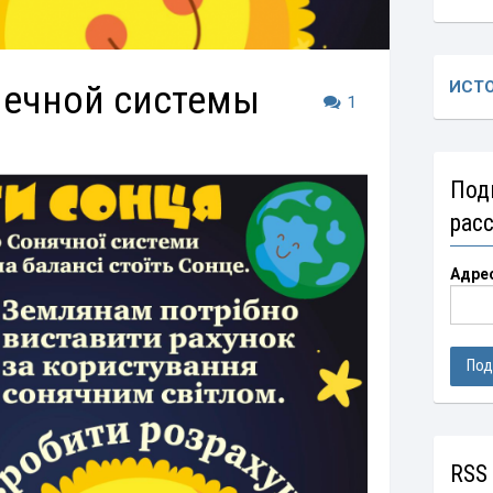
нечной системы
ИСТ
1
Под
рас
Адре
RSS