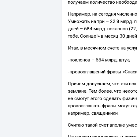
получаем количество необход
Например, на сегодня численно
Умножить на три – 22.8 млрд. п
дней – 684 млрд. поклонов (22
тебе, Солнце!» в месяц 30 дней
Итак, в месячном счете на усл
-поклонов – 684 млрд. штук;
-провозглашений фразы «Спасиб
Причем допускаем, что эти по
земляне. Тем более, что некото
не смогут этого сделать физи
провозглашать фразы могут от
например, священники.
Считаю такой счет вполне уме
Но можем предложить и друго