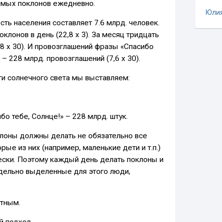
имых поклонов ежедневно.
Юли
сть населения составляет 7.6 млрд. человек.
оклонов в день (22,8 х 3). За месяц тридцать
,8 х 30). И провозглашений фразы «Спасибо
 – 228 млрд. провозглашений (7,6 х 30).
уги солнечного света мы выставляем:
о тебе, Солнце!» – 228 млрд. штук.
клоны должны делать не обязательно все
рые из них (например, маленькие дети и т.п.)
чески. Поэтому каждый день делать поклоны и
дельно выделенные для этого люди,
стным.
й подход.