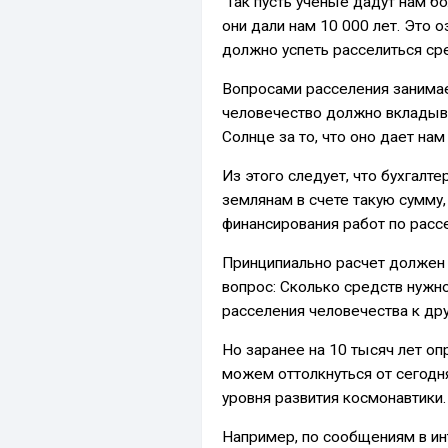
Так пусть ученые дадут нам бо
они дали нам 10 000 лет. Это о
должно успеть расселиться сре
Вопросами расселения занимае
человечество должно вкладыва
Солнце за то, что оно дает на
Из этого следует, что бухгалт
землянам в счете такую ​​сумм
финансирования работ по расс
Принципиально расчет должен 
вопрос: Сколько средств нужно
расселения человечества к др
Но заранее на 10 тысяч лет оп
можем оттолкнуться от сегодн
уровня развития космонавтики.
Например, по сообщениям в инт