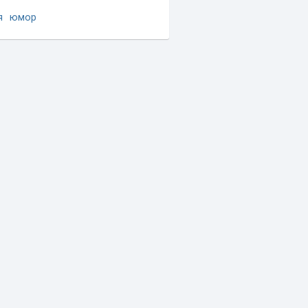
я
юмор