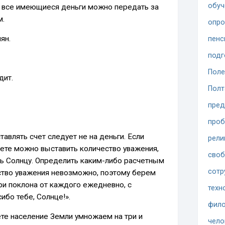
обуч
что все имеющиеся деньги можно передать за
м.
опр
ян.
пенс
подг
Поле
дит.
Полт
пред
проб
влять счет следует не на деньги. Если
рели
чете можно выставить количество уважения,
сво
ь Солнцу. Определить каким-либо расчетным
сотр
ство уважения невозможно, поэтому берем
ри поклона от каждого ежедневно, с
техн
бо тебе, Солнце!».
фило
ете население Земли умножаем на три и
чело