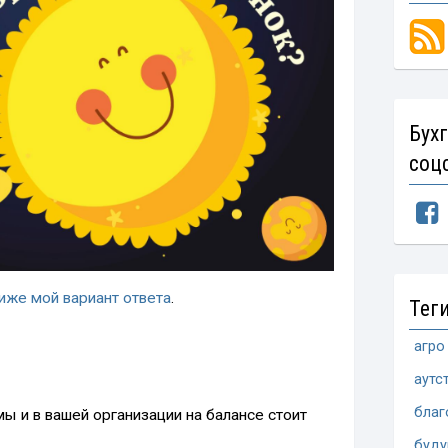
Бух
соц
ниже мой вариант ответа
.
Тег
агро
аутс
благ
ы и в вашей организации на балансе стоит
буд