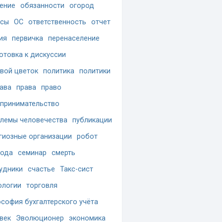
ение
обязанности
огород
осы
ОС
ответственность
отчет
ия
первичка
перенаселение
отовка к дискуссии
вой цветок
политика
политики
ава
права
право
принимательство
лемы человечества
публикации
гиозные организации
робот
бода
семинар
смерть
удники
счастье
Такс-сист
ологии
торговля
софия бухгалтерского учёта
век
Эволюционер
экономика