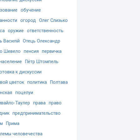
зование
обучение
анности
огород
Олег Слизько
са
оружие
ответственность
ь Василій
Отець Олександр
о Шевело
пенсия
первичка
население
Пётр Штомпель
отовка к дискуссии
вой цветок
политика
Полтава
нская
поцелуи
вайло-Таулер
права
право
дник
предпринимательство
ам
Прима
лемы человечества