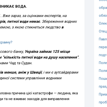
ЗНИКАЄ ВОДА.
обра
“…
Вже зараз, за оцінками експертів, на
обяз
рів, питної води немає
. Збереження водних
Олек
лемою, з якою стикнеться людство
в
Отец
Павл
краину?
пере
нсового банку,
Україна займає 125 місце
подг
м “кількість питної води на душу населення”
.
ами Чад та Судан.
Поле
Поля
зів менше, аніж у Швеції
, і ми є аутсайдерами
єдиної системи управління водними
Поши
праз
Головна причина цієї катастрофи — людина, яка
При
и та не вживає заходів для виправлення
проб