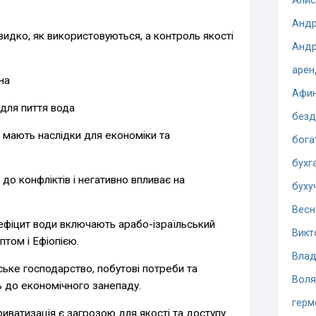
Алис
Андр
идко, як використовуються, а контроль якості
Андр
арен
на
Афи
 для пиття вода
безд
 мають наслідки для економіки та
бога
бухг
до конфліктів і негативно впливає на
буху
Весн
ефіцит води включають арабо-ізраїльський
Викт
птом і Ефіопією.
Влад
ське господарство, побутові потреби та
Воля
ь до економічного занепаду.
герм
иватизація є загрозою для якості та доступу