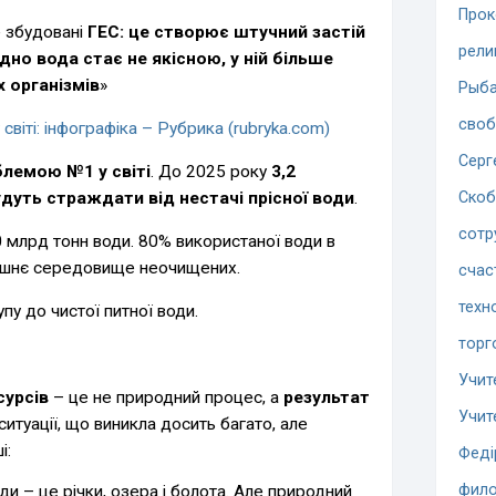
Прок
е збудовані
ГЕС: це створює штучний застій
рели
ідно вода стає не якісною, у ній більше
 організмів
»
Рыба
сво
світі: інфографіка – Рубрика (rubryka.com)
Серг
лемою №1 у світі
. До 2025 року
3,2
дуть страждати від нестачі прісної води
.
Скоб
сотр
0 млрд тонн води. 80% використаної води в
лишнє середовище неочищених.
счас
техн
у до чистої питної води.
торг
Учит
сурсів
– це не природний процес, а
результат
Учит
ситуації, що виникла досить багато, але
і:
Феді
фило
ди – це річки, озера і болота. Але природний