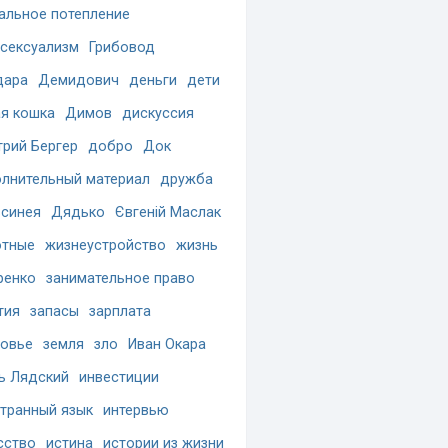
альное потепление
сексуализм
Грибовод
дара
Демидович
деньги
дети
я кошка
Димов
дискуссия
рий Бергер
добро
Док
лнительный материал
дружба
синея
Дядько
Євгеній Маслак
отные
жизнеустройство
жизнь
ренко
занимательное право
тия
запасы
зарплата
овье
земля
зло
Иван Окара
ь Лядский
инвестиции
транный язык
интервью
сство
истина
истории из жизни