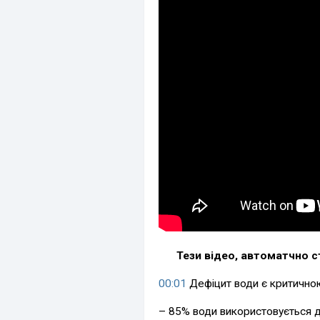
Тези відео, автоматчно с
00:01
Дефіцит води є критично
– 85% води використовується д