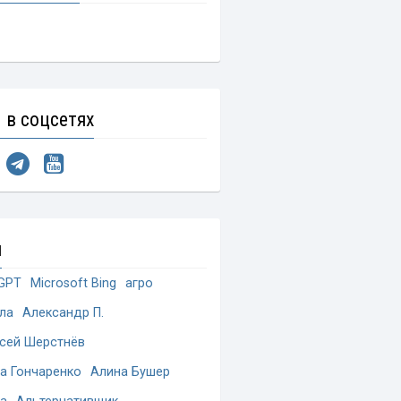
 в соцсетях
и
GPT
Microsoft Bing
агро
ла
Александр П.
сей Шерстнёв
а Гончаренко
Алина Бушер