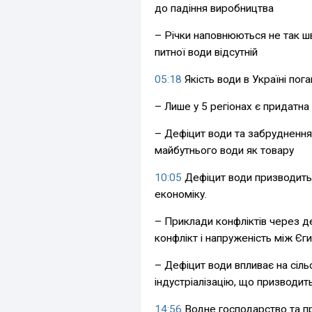
до падіння виробництва
– Річки наповнюються не так шв
питної води відсутній
05:18
Якість води в Україні пога
– Лише у 5 регіонах є придатна
– Дефіцит води та забруднення
майбутнього води як товару
10:05
Дефіцит води призводить 
економіку.
– Приклади конфліктів через д
конфлікт і напруженість між Єги
– Дефіцит води впливає на сіль
індустріалізацію, що призводит
14:56
Водне господарство та пр