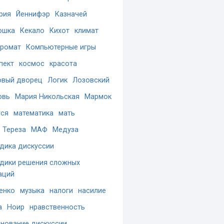
рия
Йеннифэр
Казначей
ошка
Кекало
Кихот
климат
ромат
Компьютерные игры
пект
космос
красота
вый дворец
Логик
Лозовский
овь
Мария Никольская
Мармок
ся
математика
мать
 Тереза
МАФ
Медуза
дика дискуссии
дики решения сложных
аций
енко
музыка
налоги
насилие
а
Ноир
нравственность
нование дискуссии