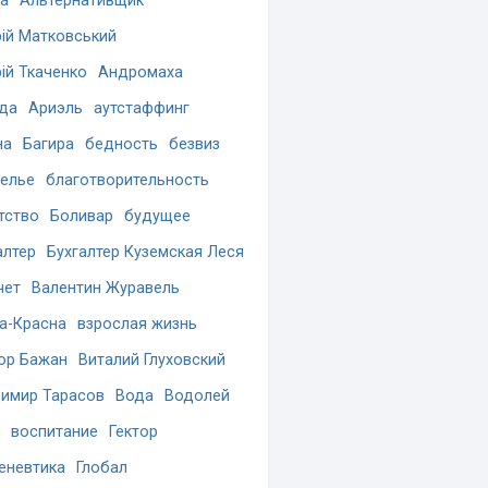
а
Альтернативщик
ій Матковський
ій Ткаченко
Андромаха
да
Ариэль
аутстаффинг
на
Багира
бедность
безвиз
елье
благотворительность
тство
Боливар
будущее
алтер
Бухгалтер Куземская Леся
чет
Валентин Журавель
а-Красна
взрослая жизнь
ор Бажан
Виталий Глуховский
имир Тарасов
Вода
Водолей
воспитание
Гектор
еневтика
Глобал