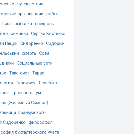
опенко
путешествия
гиозные организации
робот
 Пила
рыбалка
свекровь
бода
семинар
Сергей Костенко
ей Пецик
Сидоренко
Сидоркін
ельський
смерть
Сова
удники
Социальные сети
тье
Такс-сист
Тарас
ологии
Тирамису
Ткаченко
овля
Транспорт
ум
ель (Железный Самсон)
ельница франзузского
р Сидоренко
философия
софия бухгалтерского учёта