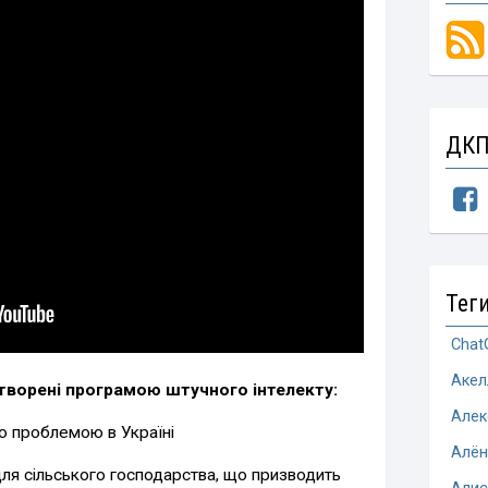
ДКП
Тег
Chat
Акел
творені програмою штучного інтелекту:
Алек
ю проблемою в Україні
Алён
ля сільського господарства, що призводить