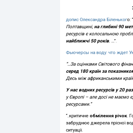
допис Олександра Біленьког
о: 
Полтавщині,
на глибині 90 мет
ресурсів є колосальною проб
найближчі 50 років
. ..
.”.
Фьючерсы на воду: что ждет У
“…За оцінками Світового фіна
серед 180 країн за показнико
Десь між африканськими країн
У нас водних ресурсів у 20 ра
у Європі – але досі не маємо 
ресурсами.”
“..критичне
обмілення річок
. 
забруднює джерела прісної вод
ситуації.