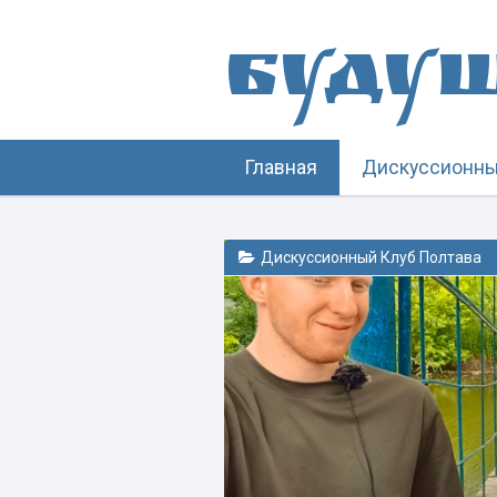
Буду
Главная
Дискуссионны
Дискуссионный Клуб Полтава