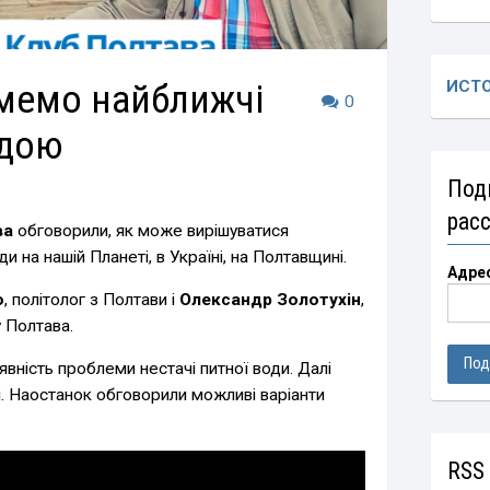
мемо найближчі
ИСТ
0
одою
Под
рас
ва
обговорили, як може вирішуватися
 на нашій Планеті, в Україні, на Полтавщині.
Адре
о
, політолог з Полтави і
Олександр Золотухін
,
 Полтава.
вність проблеми нестачі питної води. Далі
і. Наостанок обговорили можливі варіанти
RSS