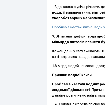
…Біда також з усіма річками, д
води, її випарювання, відпов
хвороботворних небезпечних
Проблема нестачі питної води у 
“ООН визнає дефіцит води
проб
мільярда жителів планети бу
Кожен день у світі вживають 1
світі потрапляє назад в навко
1,8 млрд людей не мають доступ
Причини водної кризи
Проблема нестачі водних ре
людської діяльності
. Причин 
давайте розглянемо найвагоміш
Головні джерела прісної во