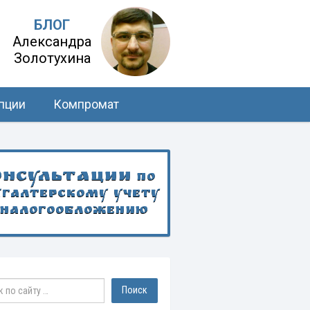
БЛОГ
Александра
Золотухина
пции
Компромат
онсультации
по
хгалтерскому учету
 налогообложению