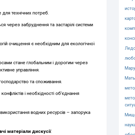
исто
для технічних потреб.
карт
ься через забруднення та застарілі системи
комп
конс
гій очищення є необхідним для екологічної
Ледо
люб
рсами стане глобальним і дорогим через
Мару
ктивне управління.
Мать
господарство та споживання.
мето
 конфліктів і необхідності об’єднання
мето
ситу
 використання водних ресурсів – запорука
Мищ
наук
вчі матеріали дискусії
:
обос