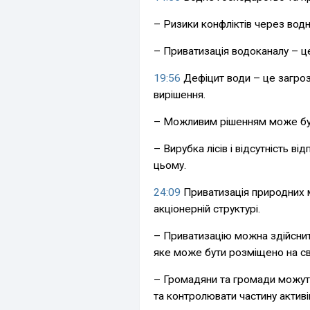
– Ризики конфліктів через водн
– Приватизація водоканалу – це
19:56
Дефіцит води – це загроз
вирішення.
– Можливим рішенням може бути
– Вирубка лісів і відсутність в
цьому.
24:09
Приватизація природних м
акціонерній структурі.
– Приватизацію можна здійснит
яке може бути розміщено на св
– Громадяни та громади можут
та контролювати частину актив