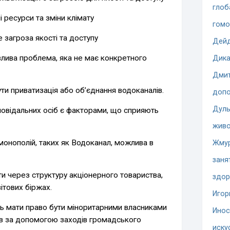
глоб
і ресурси та зміни клімату
гомо
 загроза якості та доступу
Дей
лива проблема, яка не має конкретного
Дика
Дмит
 приватизація або об’єднання водоканалів.
допо
Дуль
ідповідальних осіб є факторами, що сприяють
жив
онополій, таких як Водоканал, можлива в
Жму
заня
и через структуру акціонерного товариства,
здор
ітових біржах.
Игор
ь мати право бути міноритарними власниками
Инос
ів за допомогою заходів громадського
иску