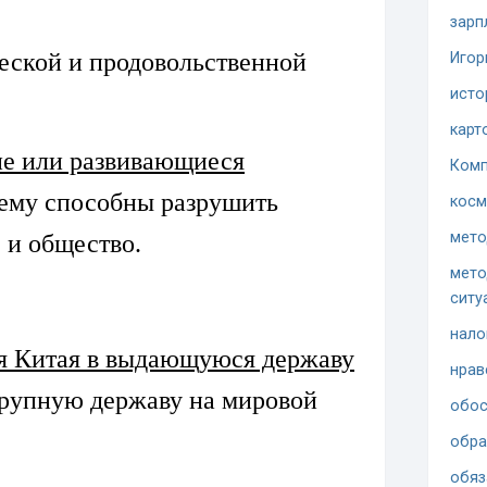
зарп
еской и продовольственной
Игор
исто
карт
е или развивающиеся
Комп
ему способны разрушить
косм
мето
 и общество.
мето
ситу
нало
я Китая в выдающуюся державу
нрав
крупную державу на мировой
обос
обра
обяз