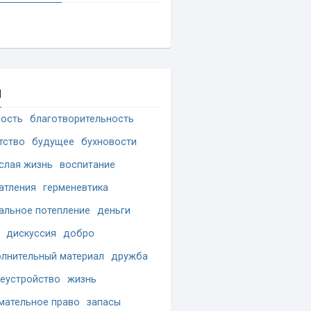
и
ость
благотворительность
тство
будущее
бухновости
слая жизнь
воспитание
атления
герменевтика
альное потепление
деньги
дискуссия
добро
лнительный материал
дружба
еустройство
жизнь
мательное право
запасы