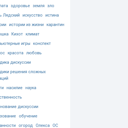
лата
здоровье
земля
зло
ь Лядский
искусство
истина
рии
истории из жизни
карантин
ошка
Кихот
климат
ьютерные игры
конспект
ос
красота
любовь
дика дискуссии
дики решения сложных
аций
ги
насилие
наука
ственность
нование дискуссии
зование
обучение
анности
огород
Олекса
ОС