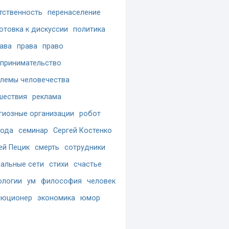
тственность
перенаселение
отовка к дискуссии
политика
ава
права
право
принимательство
лемы человечества
шествия
реклама
гиозные организации
робот
бода
семинар
Сергей Костенко
ей Пецик
смерть
сотрудники
альные сети
стихи
счастье
ологии
ум
философия
человек
люционер
экономика
юмор