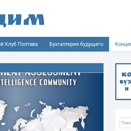
щим
й Клуб Полтава
Бухгалтерия будущего
Конце
К
бу
и