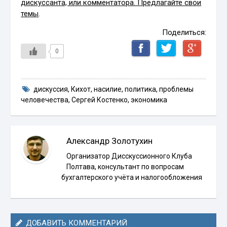
дискуссанта, или комментатора. Предлагайте свои
темы
.
Поделиться:
0
дискуссия
,
Кихот
,
насилие
,
политика
,
проблемы
человечества
,
Сергей Костенко
,
экономика
Александр Золотухин
Организатор Дисскуссионного Клуба
Полтава, консультант по вопросам
бухгалтерского учёта и налогообложения
ДОБАВИТЬ КОММЕНТАРИЙ