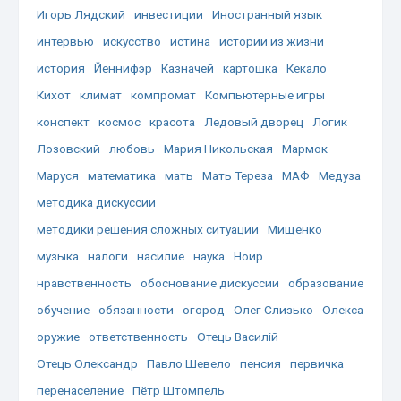
Игорь Лядский
инвестиции
Иностранный язык
интервью
искусство
истина
истории из жизни
история
Йеннифэр
Казначей
картошка
Кекало
Кихот
климат
компромат
Компьютерные игры
конспект
космос
красота
Ледовый дворец
Логик
Лозовский
любовь
Мария Никольская
Мармок
Маруся
математика
мать
Мать Тереза
МАФ
Медуза
методика дискуссии
методики решения сложных ситуаций
Мищенко
музыка
налоги
насилие
наука
Ноир
нравственность
обоснование дискуссии
образование
обучение
обязанности
огород
Олег Слизько
Олекса
оружие
ответственность
Отець Василій
Отець Олександр
Павло Шевело
пенсия
первичка
перенаселение
Пётр Штомпель