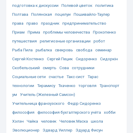
подготовка к дискуссии
Полевой цветок
политика
Полтава
Полянская
поцелуи
Пошивайло-Таулер
права
право
праздник
предпринимательство
Приам
Прима
проблемы человечества
Прокопенко
путешествия
религиозные организации
робот
Рыба Пила
рыбалка
свекровь
свобода
семинар
Сергей Костенко
Сергей Пецик
Сидоренко
Сидоркін
Скобельський
смерть
Сова
сотрудники
Социальные сети
счастье
Такс-сист
Тарас
технологии
Тирамису
Ткаченко
торговля
Транспорт
ум
Учитель (Железный Самсон)
Учительница франзузского
Федір Сидоренко
философия
философия бухгалтерского учёта
хобби
Хэлэн
Чайка
человек
Человек Маска
школа
Эволюционер
Эдвард Уиллер
Эдуард Фисун