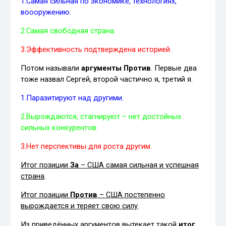
1.Самая сильная по экономике, технологиях,
воооружению.
2.Самая свободная страна.
3.Эффективность подтверждена историей.
Потом называли
аргументы Против
. Первые два
тоже назвал Сергей, второй частично я, третий я.
1.Паразитируют над другими.
2.Вырождаются, стагнируют – нет достойных
сильных конкурентов.
3.Нет перспективы для роста другим.
Итог позиции
За
– США самая сильная и успешная
страна
.
Итог позиции
Против
– США постепенно
вырождается и теряет свою силу
.
Из приведённых аргументов вытекает такой
итог