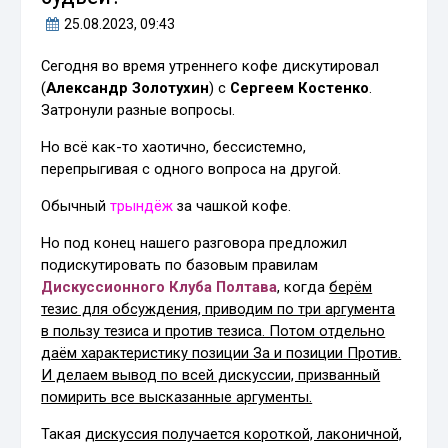
25.08.2023
, 09:43
Сегодня во время утреннего кофе дискутировал
(
Александр Золотухин
) с
Сергеем Костенко
.
Затронули разные вопросы.
Но всё как-то хаотично, бессистемно,
перепрыгивая с одного вопроса на другой.
Обычный
трындёж
за чашкой кофе.
Но под конец нашего разговора предложил
подискутировать по базовым правилам
Дискуссионного Клуба Полтава
, когда
берём
тезис для обсуждения, приводим по три аргумента
в пользу тезиса и против тезиса. Потом отдельно
даём характеристику позиции За и позиции Против.
И делаем вывод по всей дискуссии, призванный
помирить все высказанные аргументы.
Такая
дискуссия получается короткой, лаконичной,