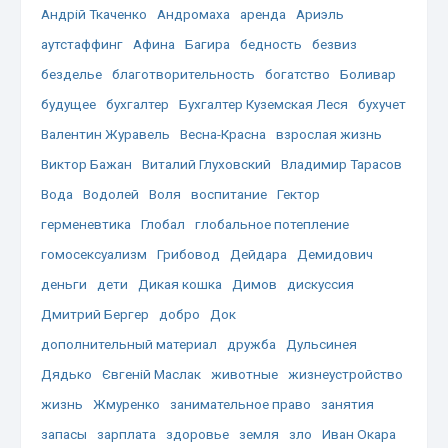
Андрій Ткаченко
Андромаха
аренда
Ариэль
аутстаффинг
Афина
Багира
бедность
безвиз
безделье
благотворительность
богатство
Боливар
будущее
бухгалтер
Бухгалтер Куземская Леся
бухучет
Валентин Журавель
Весна-Красна
взрослая жизнь
Виктор Бажан
Виталий Глуховский
Владимир Тарасов
Вода
Водолей
Воля
воспитание
Гектор
герменевтика
Глобал
глобальное потепление
гомосексуализм
Грибовод
Дейдара
Демидович
деньги
дети
Дикая кошка
Димов
дискуссия
Дмитрий Бергер
добро
Док
дополнительный материал
дружба
Дульсинея
Дядько
Євгеній Маслак
животные
жизнеустройство
жизнь
Жмуренко
занимательное право
занятия
запасы
зарплата
здоровье
земля
зло
Иван Окара