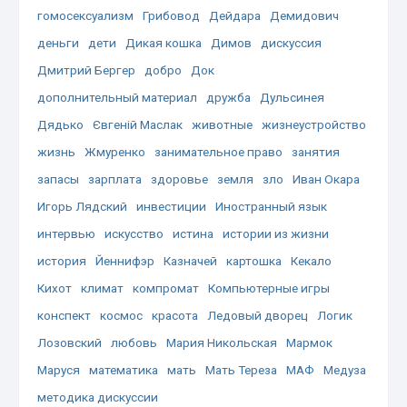
гомосексуализм
Грибовод
Дейдара
Демидович
деньги
дети
Дикая кошка
Димов
дискуссия
Дмитрий Бергер
добро
Док
дополнительный материал
дружба
Дульсинея
Дядько
Євгеній Маслак
животные
жизнеустройство
жизнь
Жмуренко
занимательное право
занятия
запасы
зарплата
здоровье
земля
зло
Иван Окара
Игорь Лядский
инвестиции
Иностранный язык
интервью
искусство
истина
истории из жизни
история
Йеннифэр
Казначей
картошка
Кекало
Кихот
климат
компромат
Компьютерные игры
конспект
космос
красота
Ледовый дворец
Логик
Лозовский
любовь
Мария Никольская
Мармок
Маруся
математика
мать
Мать Тереза
МАФ
Медуза
методика дискуссии