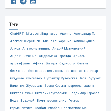
Теги
ChatGPT
Microsoft Bing
агро
Акелла
Александр П.
Алексей Шерстнёв
Алёна Гончаренко
Алина Бушер
Алиса
Альтернативщик
Андрій Матковський
Андрій Ткаченко
Андромаха
аренда
Ариэль
аутстаффинг
Афина
Багира
бедность
безвиз
безделье
благотворительность
богатство
Боливар
будущее
бухгалтер
Бухгалтер Куземская Леся
бухучет
Валентин Журавель
Весна-Красна
взрослая жизнь
Виктор Бажан
Виталий Глуховский
Владимир Тарасов
Вода
Водолей
Воля
воспитание
Гектор
герменевтика
Глобал
глобальное потепление