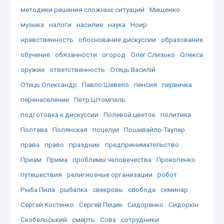
методики решения сложных ситуаций
Мищенко
музыка
налоги
насилие
наука
Ноир
нравственность
обоснование дискуссии
образование
обучение
обязанности
огород
Олег Слизько
Олекса
оружие
ответственность
Отець Василій
Отець Олександр
Павло Шевело
пенсия
первичка
перенаселение
Пётр Штомпель
подготовка к дискуссии
Полевой цветок
политика
Полтава
Полянская
поцелуи
Пошивайло-Таулер
права
право
праздник
предпринимательство
Приам
Прима
проблемы человечества
Прокопенко
путешествия
религиозные организации
робот
Рыба Пила
рыбалка
свекровь
свобода
семинар
Сергей Костенко
Сергей Пецик
Сидоренко
Сидоркін
Скобельський
смерть
Сова
сотрудники