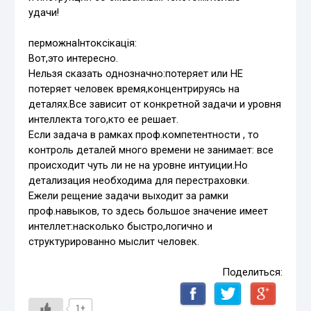
удачи!
перможнаIнтоксiкацiя:
Вот,это интересно.
Нельзя сказать однозначно:потеряет или НЕ
потеряет человек время,концентрируясь на
деталях.Все зависит от конкретной задачи и уровня
интеллекта того,кто ее решает.
Если задача в рамках проф.компетентности , то
контроль деталей много времени не занимает: все
происходит чуть ли не на уровне интуиции.Но
детализация необходима для перестраховки.
Ежели рещение задачи выходит за рамки
проф.навыков, то здесь большое значение имеет
интеллет:насколько быстро,логично и
структурированно мыслит человек.
Поделиться:
1+