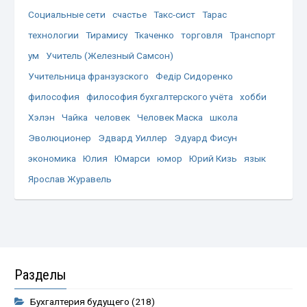
Социальные сети
счастье
Такс-сист
Тарас
технологии
Тирамису
Ткаченко
торговля
Транспорт
ум
Учитель (Железный Самсон)
Учительница франзузского
Федір Сидоренко
философия
философия бухгалтерского учёта
хобби
Хэлэн
Чайка
человек
Человек Маска
школа
Эволюционер
Эдвард Уиллер
Эдуард Фисун
экономика
Юлия
Юмарси
юмор
Юрий Кизь
язык
Ярослав Журавель
Разделы
Бухгалтерия будущего
(218)