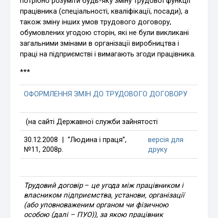
потрібно розуміти будь-яку зміну трудової функції
працівника (спеціальності, кваліфікації, посади), а
також зміну інших умов трудового договору,
обумовлених угодою сторін, які не були викликані
загальними змінами в організації виробництва і
праці на підприємстві і вимагають згоди працівника.
***
ОФОРМЛЕННЯ ЗМІН ДО ТРУДОВОГО ДОГОВОРУ
(на сайті Державної служби зайнятості
30.12.2008 | “Людина і праця”,
версія для
№11, 2008р.
друку
Трудовий договір
–
це угода між працівником і
власником підприємства, установи, організації
(або уповноваженим органом чи фізичною
особою (далі – ПУО)), за якою працівник