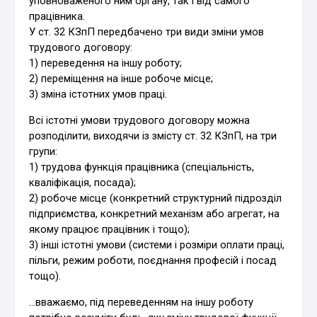
уповноваженого ним органу, так і від самого
працівника.
У ст. 32 КЗпП передбачено три види зміни умов
трудового договору:
1) переведення на іншу роботу;
2) переміщення на інше робоче місце;
3) зміна істотних умов праці.
Всі істотні умови трудового договору можна
розподілити, виходячи із змісту ст. 32 КЗпП, на три
групи:
1) трудова функція працівника (спеціальність,
кваліфікація, посада);
2) робоче місце (конкретний структурний підрозділ
підприємства, конкретний механізм або агрегат, на
якому працює працівник і тощо);
3) інші істотні умови (системи і розміри оплати праці,
пільги, режим роботи, поєднання професій і посад
тощо).
…вважаємо, під переведенням на іншу роботу