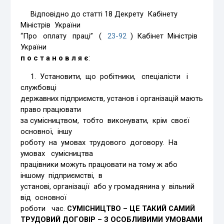
Відповідно до статті 18 Декрету Кабінету
Міністрів України
“Про оплату праці” (
23-92
) Кабінет Міністрів
України
п о с т а н о в л я є
:
1. Установити, що робітники, спеціалісти і
службовці
державних підприємств, установ і організацій мають
право працювати
за сумісництвом, тобто виконувати, крім своєї
основної, іншу
роботу на умовах трудового договору. На
умовах сумісництва
працівники можуть працювати на тому ж або
іншому підприємстві, в
установі, організації або у громадянина у вільний
від основної
роботи час.
СУМІСНИЦТВО – ЦЕ ТАКИЙ САМИЙ
ТРУДОВИЙ ДОГОВІР – З ОСОБЛИВИМИ УМОВАМИ