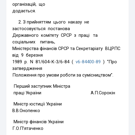
організацій, що
додається.
2. З прийняттям цього наказу не
застосовується постанова
Державного комітету СРСР з праці та
соціальних питань,
Міністерства фінансів СРСР та Секретаріату ВЦРПС
від 9 березня
1989 р. N 81/604-К-3/6-84 (
v6-84400-89
) “Про
затвердження
Положення про умови роботи за сумісництвом”.
Перший заступник Міністра
праці України А.П.Сорокін
Міністр юстиції України
В.В.Онопенко
Міністр фінансів України
Г.О.П’ятаченко