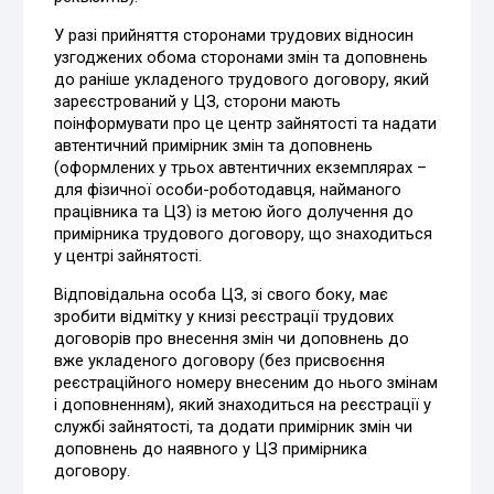
У разі прийняття сторонами трудових відносин
узгоджених обома сторонами змін та доповнень
до раніше укладеного трудового договору, який
зареєстрований у ЦЗ, сторони мають
поінформувати про це центр зайнятості та надати
автентичний примірник змін та доповнень
(оформлених у трьох автентичних екземплярах –
для фізичної особи-роботодавця, найманого
працівника та ЦЗ) із метою його долучення до
примірника трудового договору, що знаходиться
у центрі зайнятості.
Відповідальна особа ЦЗ, зі свого боку, має
зробити відмітку у книзі реєстрації трудових
договорів про внесення змін чи доповнень до
вже укладеного договору (без присвоєння
реєстраційного номеру внесеним до нього змінам
і доповненням), який знаходиться на реєстрації у
службі зайнятості, та додати примірник змін чи
доповнень до наявного у ЦЗ примірника
договору.