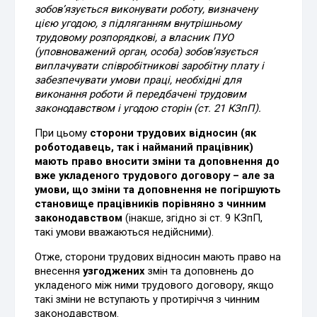
зобов’язується виконувати роботу, визначену
цією угодою, з підляганням внутрішньому
трудовому розпорядкові, а власник ПУО
(уповноважений орган, особа) зобов’язується
виплачувати співробітникові заробітну плату і
забезпечувати умови праці, необхідні для
виконання роботи й передбачені трудовим
законодавством і угодою сторін (ст. 21 КЗпП).
При цьому
сторони трудових відносин (як
роботодавець, так і найманий працівник)
мають право вносити зміни та доповнення до
вже укладеного трудового договору – але за
умови, що зміни та доповнення не погіршують
становище працівників порівняно з чинним
законодавством
(інакше, згідно зі ст. 9 КЗпП,
такі умови вважаються недійсними).
Отже, сторони трудових відносин мають право на
внесення
узгоджених
змін та доповнень до
укладеного між ними трудового договору, якщо
такі зміни не вступають у протиріччя з чинним
законодавством.