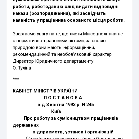
роботи, роботодавцю слід видати відповідні
накази (розпорядження), які засвідчать
наявність у працівника основного місця роботи.
Звертаємо увагу на те, що листи Мінсоцполітики не
є нормативно-правовими актами, за своєю
природою вони мають інформаційний,
рекомендаційний та необов’язковий характер.
Директор Юридичного департаменту
О. Туліна
***
КАБІНЕТ МІНІСТРІВ УКРАЇНИ
П О С Т А Н О В А
від 3 квітня 1993 р. N 245
Київ
Про роботу за сумісництвом працівників
державних
підприємств, установ і організацій
{ Із змінами, внесеними згідно з Постановою