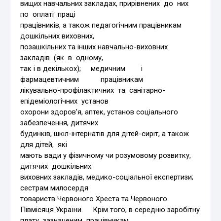
вищих навчальних закладах, прирівнених до них
по оплаті праці
працівників, а також педагогічним працівникам
дошкільних виховних,
позашкільних та інших навчально-виховних
закладів (як в одному,
так і в декількох); медичним і
фармацевтичним працівникам
лікувально-профілактичних та санітарно-
епідеміологічних установ
охорони здоров’я, аптек, установ соціального
забезпечення, дитячих
будинків, шкіл-інтернатів для дітей-сиріт, а також
для дітей, які
мають вади у фізичному чи розумовому розвитку,
дитячих дошкільних
виховних закладів, медико-соціальної експертизи;
сестрам милосердя
товариств Червоного Хреста та Червоного
Півмісяця України. Крім того, в середню заробітну
плату зазначеним працівникам