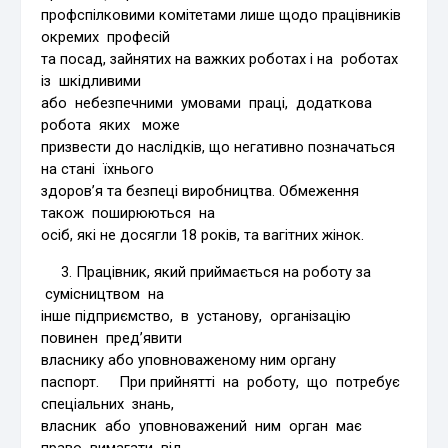
профспілковими комітетами лише щодо працівників
окремих професій
та посад, зайнятих на важких роботах і на роботах
із шкідливими
або небезпечними умовами праці, додаткова
робота яких може
призвести до наслідків, що негативно позначаться
на стані їхнього
здоров’я та безпеці виробництва. Обмеження
також поширюються на
осіб, які не досягли 18 років, та вагітних жінок.
3. Працівник, який приймається на роботу за
сумісництвом на
інше підприємство, в установу, організацію
повинен пред’явити
власнику або уповноваженому ним органу
паспорт. При прийнятті на роботу, що потребує
спеціальних знань,
власник або уповноважений ним орган має
право вимагати від