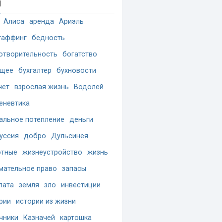
и
Алиса
аренда
Ариэль
таффинг
бедность
отворительность
богатство
ущее
бухгалтер
бухновости
чет
взрослая жизнь
Водолей
еневтика
альное потепление
деньги
уссия
добро
Дульсинея
отные
жизнеустройство
жизнь
мательное право
запасы
лата
земля
зло
инвестиции
рии
истории из жизни
чники
Казначей
картошка