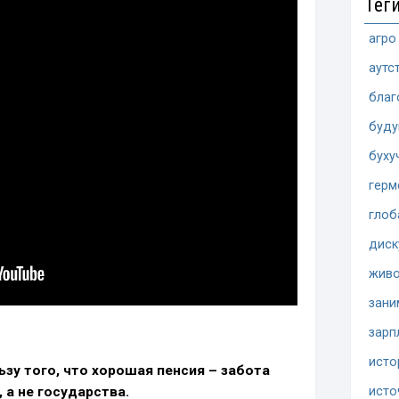
Тег
агро
аутс
благ
буд
буху
герм
глоб
диск
жив
зани
зарп
исто
ьзу того, что хорошая пенсия – забота
исто
 а не государства.