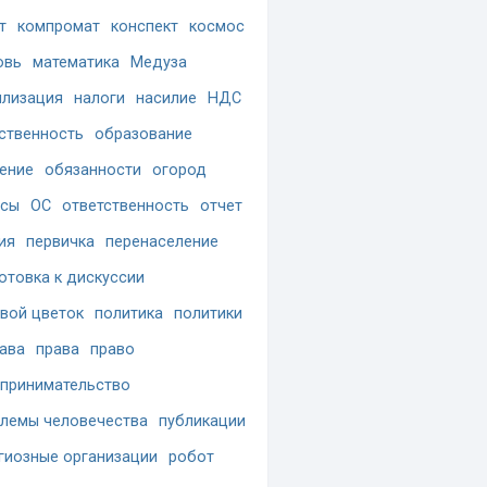
т
компромат
конспект
космос
овь
математика
Медуза
лизация
налоги
насилие
НДС
ственность
образование
ение
обязанности
огород
осы
ОС
ответственность
отчет
ия
первичка
перенаселение
отовка к дискуссии
вой цветок
политика
политики
ава
права
право
принимательство
лемы человечества
публикации
гиозные организации
робот