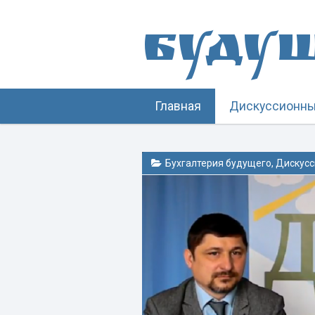
Буду
Главная
Дискуссионны
Бухгалтерия будущего
,
Дискусс