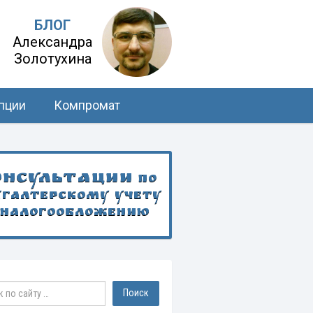
БЛОГ
Александра
Золотухина
пции
Компромат
онсультации
по
хгалтерскому учету
 налогообложению