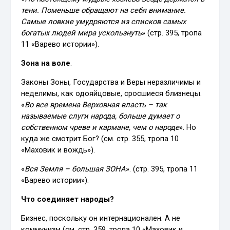
тени. Поменьше обращают на себя внимание.
Самые ловкие умудряются из списков самых
богатых людей мира ускользнуть
» (стр. 395, тропа
11 «Варево истории»).
Зона на воле
.
Законы Зоны, Государства и Веры неразличимы и
неделимы, как одояйцовые, сросшиеся близнецы.
«
Во все времена Верховная власть – так
называемые слуги народа, больше думает о
собственном чреве и кармане, чем о народе
». Но
куда же смотрит Бог? (см. стр. 355, тропа 10
«Маховик и вождь»).
«
Вся Земля – большая ЗОНА
». (стр. 395, тропа 11
«Варево истории»).
Что соединяет народы?
Бизнес, поскольку он интернационален. А не
коммунизм (см. стр. 359, тропа 10 «Маховик и