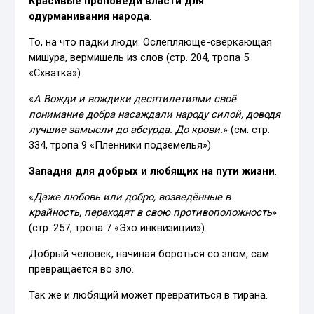
Красивые проповеди власти для
одурманивания народа
.
То, на что падки люди. Ослепляюще-сверкающая
мишура, вермишель из слов (стр. 204, тропа 5
«Схватка»).
«
А Вожди и вождики десятилетиями своё
понимание добра насаждали народу силой, доводя
лучшие замысли до абсурда. До крови.
» (см. стр.
334, тропа 9 «Пленники подземелья»).
Западня для добрых и любящих на пути жизни
.
«
Даже любовь или добро, возведённые в
крайность, переходят в свою противоположность
»
(стр. 257, тропа 7 «Эхо инквизиции»).
Добрый человек, начиная бороться со злом, сам
превращается во зло.
Так же и любящий может превратиться в тирана.