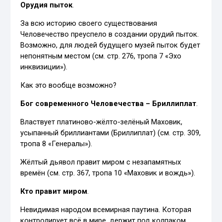
Орудия пыток
.
За всю историю своего существования
Человечество преуспело в создании орудий пыток.
Возможно, для людей будущего музей пыток будет
непонятным местом (см. стр. 276, тропа 7 «Эхо
инквизиции»).
Как это вообще возможно?
Бог современного Человечества – Бриллиплат
.
Властвует платиново-жёлто-зелёный Маховик,
усыпанный бриллиантами (Бриллиплат) (см. стр. 309,
тропа 8 «Генералы»).
Жёлтый дьявол правит миром с незапамятных
времён (см. стр. 367, тропа 10 «Маховик и вождь»).
Кто правит миром
.
Невидимая народом всемирная паутина. Которая
контролирует всё в мире, держит под колпаком