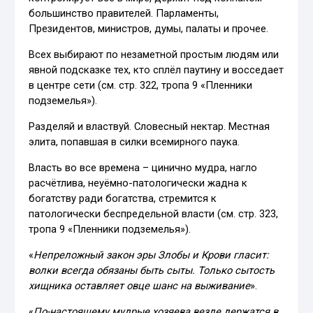
большинство правителей. Парламенты,
Президентов, министров, думы, палаты и прочее.
Всех выбирают по незаметной простым людям или
явной подсказке тех, кто сплёл паутину и восседает
в центре сети (см. стр. 322, тропа 9 «Пленники
подземелья»).
Разделяй и властвуй. Словесный нектар. Местная
элита, попавшая в силки всемирного паука.
Власть во все времена – цинично мудра, нагло
расчётлива, неуёмно-патологически жадна к
богатству ради богатства, стремится к
патологически беспредельной власти (см. стр. 323,
тропа 9 «Пленники подземелья»).
«
Непреложный закон эры Злобы и Крови гласит:
волки всегда обязаны быть сыты. Только сытость
хищника оставляет овце шанс на выживание
».
«
По-настоящему мудрые хозяева везде держатся в