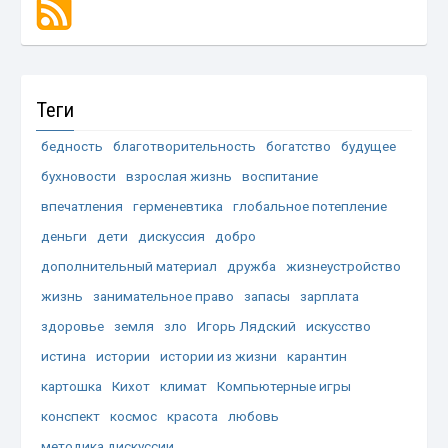
Теги
бедность
благотворительность
богатство
будущее
бухновости
взрослая жизнь
воспитание
впечатления
герменевтика
глобальное потепление
деньги
дети
дискуссия
добро
дополнительный материал
дружба
жизнеустройство
жизнь
занимательное право
запасы
зарплата
здоровье
земля
зло
Игорь Лядский
искусство
истина
истории
истории из жизни
карантин
картошка
Кихот
климат
Компьютерные игры
конспект
космос
красота
любовь
методика дискуссии