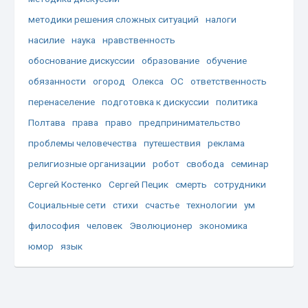
методики решения сложных ситуаций
налоги
насилие
наука
нравственность
обоснование дискуссии
образование
обучение
обязанности
огород
Олекса
ОС
ответственность
перенаселение
подготовка к дискуссии
политика
Полтава
права
право
предпринимательство
проблемы человечества
путешествия
реклама
религиозные организации
робот
свобода
семинар
Сергей Костенко
Сергей Пецик
смерть
сотрудники
Социальные сети
стихи
счастье
технологии
ум
философия
человек
Эволюционер
экономика
юмор
язык