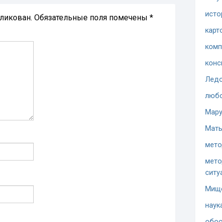
исто
бликован.
Обязательные поля помечены
*
карт
комп
конс
Ледо
люб
Мару
Мать
мето
мето
ситу
Мищ
наук
обос