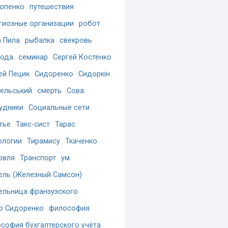
опенко
путешествия
гиозные организации
робот
 Пила
рыбалка
свекровь
бода
семинар
Сергей Костенко
ей Пецик
Сидоренко
Сидоркін
ельський
смерть
Сова
удники
Социальные сети
тье
Такс-сист
Тарас
ологии
Тирамису
Ткаченко
овля
Транспорт
ум
ель (Железный Самсон)
ельница франзузского
р Сидоренко
философия
софия бухгалтерского учёта