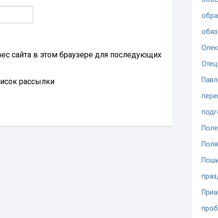
обра
обяз
Олек
дрес сайта в этом браузере для последующих
Отец
Павл
писок рассылки
пере
подг
Поле
Поля
Поши
праз
При
проб