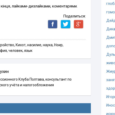
глоб
 кінця, лайками-дизлайками, коментарями.
гомо
Поделиться:
Дей
Дика
Дмит
тройство
,
Кихот
,
насилие
,
наука
,
Ноир
,
допо
офия
,
человек
,
язык
Дуль
жив
ухин
Жму
ссионного Клуба Полтава, консультант по
заня
ского учёта и налогообложения
здор
Игор
Инос
иску