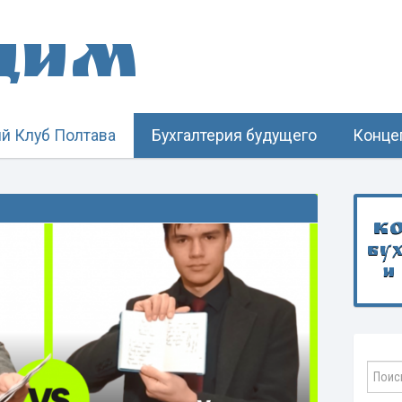
щим
й Клуб Полтава
Бухгалтерия будущего
Конце
К
бу
и