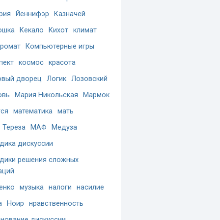
рия
Йеннифэр
Казначей
ошка
Кекало
Кихот
климат
ромат
Компьютерные игры
пект
космос
красота
вый дворец
Логик
Лозовский
овь
Мария Никольская
Мармок
ся
математика
мать
 Тереза
МАФ
Медуза
дика дискуссии
дики решения сложных
аций
енко
музыка
налоги
насилие
а
Ноир
нравственность
нование дискуссии