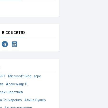
 в соцсетях
и
GPT
Microsoft Bing
агро
ла
Александр П.
сей Шерстнёв
а Гончаренко
Алина Бушер