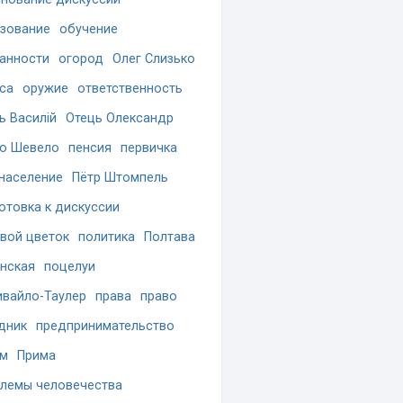
зование
обучение
анности
огород
Олег Слизько
са
оружие
ответственность
ь Василій
Отець Олександр
о Шевело
пенсия
первичка
население
Пётр Штомпель
отовка к дискуссии
вой цветок
политика
Полтава
нская
поцелуи
вайло-Таулер
права
право
дник
предпринимательство
ам
Прима
лемы человечества