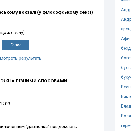
Алис
Андр
вському вокзалі (у філософському сенсі)
Андр
арен
 що ж я хочу)
Афи
безд
мотреть результаты
бога
бухг
буху
МОЖНА РІЗНИМИ СПОСОБАМИ
:
Весн
Викт
 1203
Влад
Воля
герм
 включенням “дзвіночка” повідомлень.