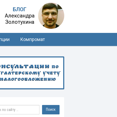
БЛОГ
Александра
Золотухина
пции
Компромат
онсультации
по
хгалтерскому учету
 налогообложению