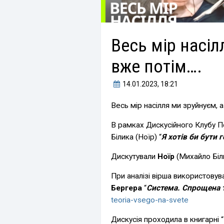
Весь мір насіл
вже потім….
14.01.2023
, 18:21
Весь мір насілля ми зруйнуєм, а
В рамках Дискусійного Клубу 
Білика (Ноїр) “
Я хотів би бути
Дискутували
Ноїр
(Михайло Біли
При аналізі вірша використову
Бергера
“
Система. Спрощена те
teoria-vsego-na-svete
Дискусія проходила в книгарні “