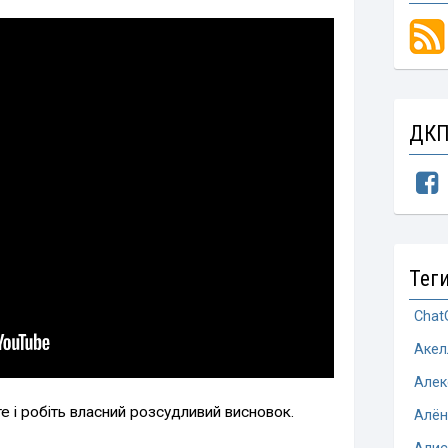
ДКП
Тег
Chat
Акел
Алек
те і робіть власний розсудливий висновок.
Алён