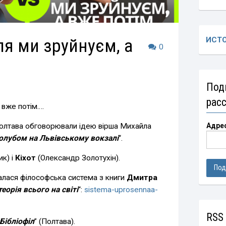
ля ми зруйнуєм, а
ИСТ
0
Под
рас
 вже потім….
Полтава обговорювали ідею вірша Михайла
Адре
 голубом на Львівському вокзалі
“.
к) і
Кіхот
(Олександр Золотухін).
валася філософська система з книги
Дмитра
орія всього на світі
“:
sistema-uprosennaa-
RSS
Бібліофіл
” (Полтава).