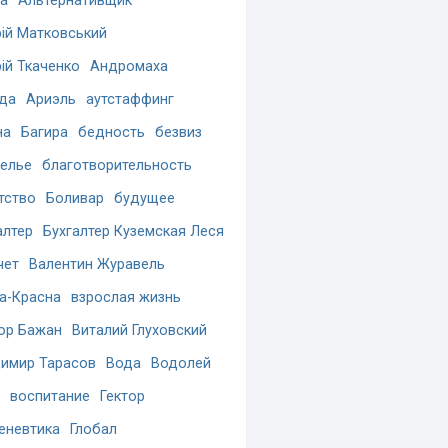
а
Альтернативщик
ій Матковський
ій Ткаченко
Андромаха
да
Ариэль
аутстаффинг
на
Багира
бедность
безвиз
елье
благотворительность
тство
Боливар
будущее
алтер
Бухгалтер Куземская Леся
чет
Валентин Журавель
а-Красна
взрослая жизнь
ор Бажан
Виталий Глуховский
имир Тарасов
Вода
Водолей
воспитание
Гектор
еневтика
Глобал