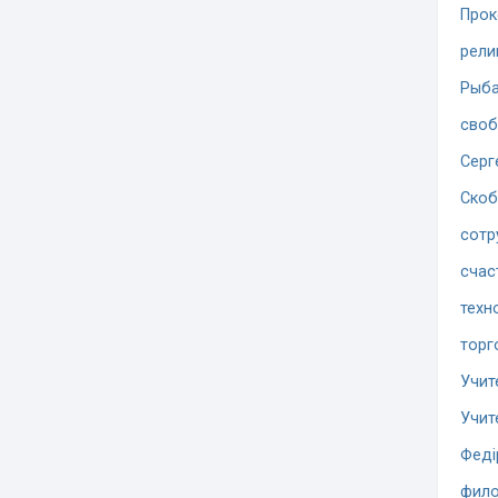
Прок
рели
Рыба
сво
Серг
Скоб
сотр
счас
техн
торг
Учит
Учит
Феді
фило