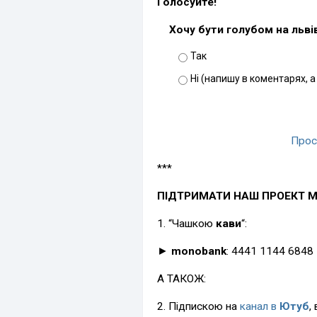
Голосуйте!
Хочу бути голубом на льві
Так
Ні (напишу в коментарях, а
Прос
***
ПІДТРИМАТИ НАШ ПРОЕКТ 
1. “Чашкою
кави
“:
►
monobank
: 4441 1144 6848
А ТАКОЖ:
2. Підпискою на
канал в
Ютуб
,