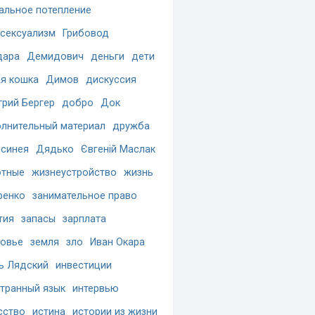
альное потепление
сексуализм
Грибовод
дара
Демидович
деньги
дети
я кошка
Димов
дискуссия
рий Бергер
добро
Док
лнительный материал
дружба
синея
Дядько
Євгеній Маслак
отные
жизнеустройство
жизнь
ренко
занимательное право
тия
запасы
зарплата
овье
земля
зло
Иван Окара
ь Лядский
инвестиции
транный язык
интервью
сство
истина
истории из жизни