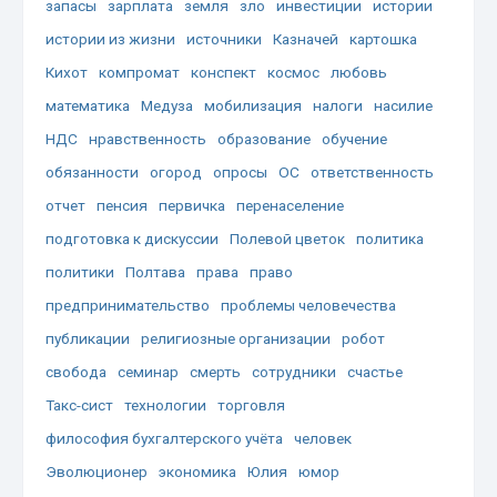
запасы
зарплата
земля
зло
инвестиции
истории
истории из жизни
источники
Казначей
картошка
Кихот
компромат
конспект
космос
любовь
математика
Медуза
мобилизация
налоги
насилие
НДС
нравственность
образование
обучение
обязанности
огород
опросы
ОС
ответственность
отчет
пенсия
первичка
перенаселение
подготовка к дискуссии
Полевой цветок
политика
политики
Полтава
права
право
предпринимательство
проблемы человечества
публикации
религиозные организации
робот
свобода
семинар
смерть
сотрудники
счастье
Такс-сист
технологии
торговля
философия бухгалтерского учёта
человек
Эволюционер
экономика
Юлия
юмор