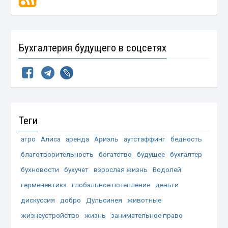
Бухгалтерия будущего в соцсетях
Теги
агро
Алиса
аренда
Ариэль
аутстаффинг
бедность
благотворительность
богатство
будущее
бухгалтер
бухновости
бухучет
взрослая жизнь
Водолей
герменевтика
глобальное потепление
деньги
дискуссия
добро
Дульсинея
животные
жизнеустройство
жизнь
занимательное право