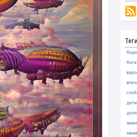
Тег
бедн
бога
взро
впеч
глоб
дети
допо
жизн
зани