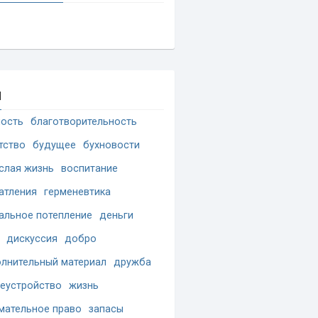
и
ость
благотворительность
тство
будущее
бухновости
слая жизнь
воспитание
атления
герменевтика
альное потепление
деньги
дискуссия
добро
лнительный материал
дружба
еустройство
жизнь
мательное право
запасы