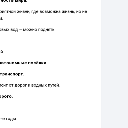
зность мира.
риятной жизни, где возможна жизнь, но не
и.
овых вод – можно поднять.
й.
 автономные посёлки.
транспорт.
сит от дорог и водных путей.
орого.
-е годы.