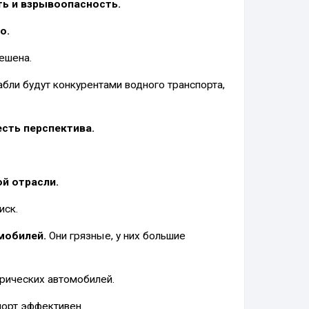
ть и взрывоопасность.
о.
ешена.
абли будут конкурентами водного транспорта,
есть перспектива.
й отрасли.
иск.
мобилей.
Они грязные, у них большие
трических автомобилей.
порт эффективен.