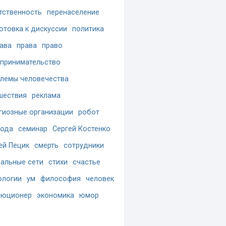
тственность
перенаселение
отовка к дискуссии
политика
ава
права
право
принимательство
лемы человечества
шествия
реклама
гиозные организации
робот
бода
семинар
Сергей Костенко
ей Пецик
смерть
сотрудники
альные сети
стихи
счастье
ологии
ум
философия
человек
люционер
экономика
юмор