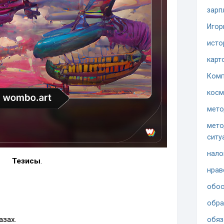
зарп
Игор
исто
карт
Комп
косм
мето
мето
ситу
нало
Тезисы
.
нрав
обос
обра
азах.
обяз