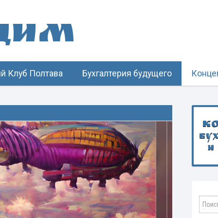
щим
й Клуб Полтава
Бухгалтерия будущего
Конце
К
бу
и