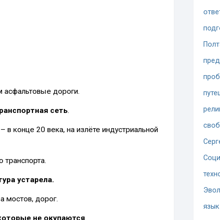
отве
подг
Полт
пред
проб
м асфальтовые дороги.
путе
рели
транспортная сеть
.
сво
 в конце 20 века, на излёте индустриальной
Серг
Соци
о транспорта.
техн
ура устарела.
Эво
а мостов, дорог.
язык
которые не окупаются
.