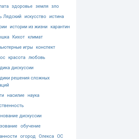
лата
здоровье
земля
зло
ь Лядский
искусство
истина
рии
истории из жизни
карантин
ошка
Кихот
климат
ьютерные игры
конспект
ос
красота
любовь
дика дискуссии
дики решения сложных
аций
ги
насилие
наука
ственность
нование дискуссии
зование
обучение
анности
огород
Олекса
ОС