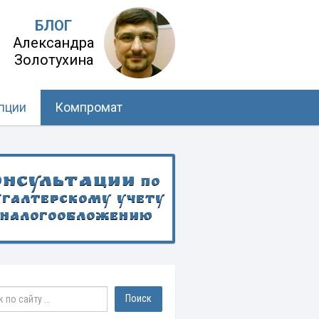
БЛОГ
Александра
Золотухина
пции
Компромат
онсультации
по
хгалтерскому учету
 налогообложению