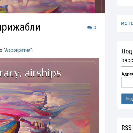
ирижабли
ИСТ
0
о “
Аэрократия
“.
Под
рас
Адре
RSS