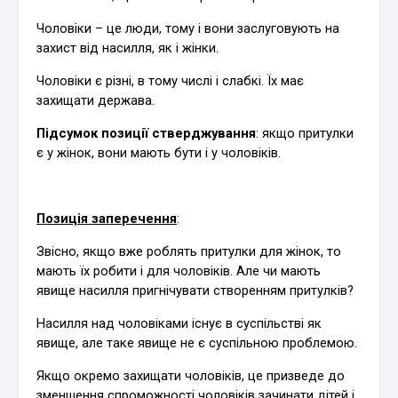
Чоловіки – це люди, тому і вони заслуговують на
захист від насилля, як і жінки.
Чоловіки є різні, в тому числі і слабкі. Їх має
захищати держава.
Підсумок позиції стверджування
: якщо притулки
є у жінок, вони мають бути і у чоловіків.
Позиція заперечення
:
Звісно, якщо вже роблять притулки для жінок, то
мають їх робити і для чоловіків. Але чи мають
явище насилля пригнічувати створенням притулків?
Насилля над чоловіками існує в суспільстві як
явище, але таке явище не є суспільною проблемою.
Якщо окремо захищати чоловіків, це призведе до
зменшення спроможності чоловіків зачинати дітей і