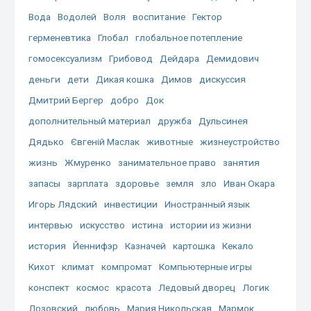
Вода
Водолей
Воля
воспитание
Гектор
герменевтика
Глобал
глобальное потепление
гомосексуализм
Грибовод
Дейдара
Демидович
деньги
дети
Дикая кошка
Димов
дискуссия
Дмитрий Бергер
добро
Док
дополнительный материал
дружба
Дульсинея
Дядько
Євгеній Маслак
животные
жизнеустройство
жизнь
Жмуренко
занимательное право
занятия
запасы
зарплата
здоровье
земля
зло
Иван Окара
Игорь Лядский
инвестиции
Иностранный язык
интервью
искусство
истина
истории из жизни
история
Йеннифэр
Казначей
картошка
Кекало
Кихот
климат
компромат
Компьютерные игры
конспект
космос
красота
Ледовый дворец
Логик
Лозовский
любовь
Мария Никольская
Мармок