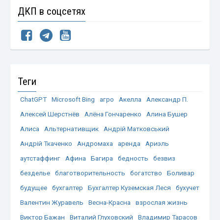
ДКП в соцсетях
Теги
ChatGPT
Microsoft Bing
агро
Акелла
Александр П.
Алексей Шерстнёв
Алёна Гончаренко
Алина Бушер
Алиса
Альтернативщик
Андрій Матковський
Андрій Ткаченко
Андромаха
аренда
Ариэль
аутстаффинг
Афина
Багира
бедность
безвиз
безделье
благотворительность
богатство
Боливар
будущее
бухгалтер
Бухгалтер Куземская Леся
бухучет
Валентин Журавель
Весна-Красна
взрослая жизнь
Виктор Бажан
Виталий Глуховский
Владимир Тарасов