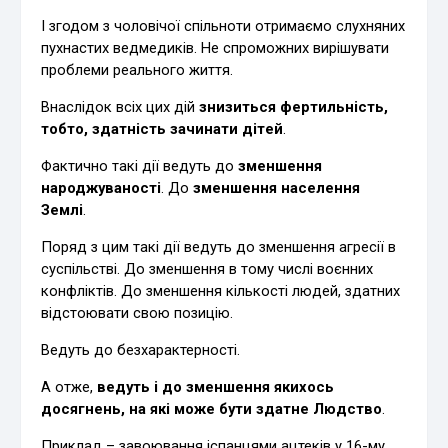
І згодом з чоловічої спільноти отримаємо слухняних
пухнастих ведмедиків. Не спроможних вирішувати
проблеми реального життя.
Внаслідок всіх цих дій
знизиться фертильність,
тобто, здатність зачинати дітей
.
Фактично такі дії ведуть до
зменшення
народжуваності
. До
зменшення населення
Землі
.
Поряд з цим такі дії ведуть до зменшення агресії в
суспільстві. До зменшення в тому числі воєнних
конфліктів. До зменшення кількості людей, здатних
відстоювати свою позицію.
Ведуть до безхарактерності.
А отже,
ведуть і до зменшення якихось
досягнень, на які може бути здатне Людство
.
Приклад – завоювання іспанцями ацтеків у 16-му