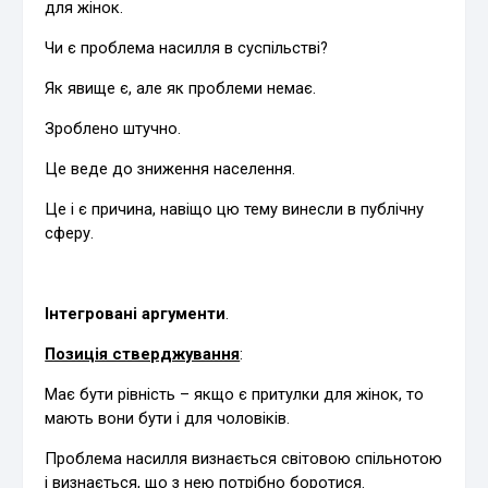
для жінок.
Чи є проблема насилля в суспільстві?
Як явище є, але як проблеми немає.
Зроблено штучно.
Це веде до зниження населення.
Це і є причина, навіщо цю тему винесли в публічну
сферу.
Інтегровані аргументи
.
Позиція стверджування
:
Має бути рівність – якщо є притулки для жінок, то
мають вони бути і для чоловіків.
Проблема насилля визнається світовою спільнотою
і визнається, що з нею потрібно боротися.