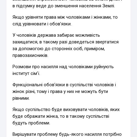
в підсумку веде до зменшення населення Землі.
Якщо урівняти права між чоловіками і жінками, то
слід урівнювати і обов’язки.
У чоловіків держава забирає можливість
захищатися, в такому разі доведеться звертатися
за допомогою до сторонніх осіб, приміром,
правозахисників.
Розмови про насилля над чоловіками руйнують
інститут сім’ї.
Функціональні обов’язки в суспільстві чоловіків і
жінок різні, тому і права у них не можуть бути
рівними.
Якщо суспільство буде виховувати чоловіків, яких
буде ображати жінка, то в такому суспільстві
будуть проблеми.
Вирішувати проблему будь-якого насилля потрібно