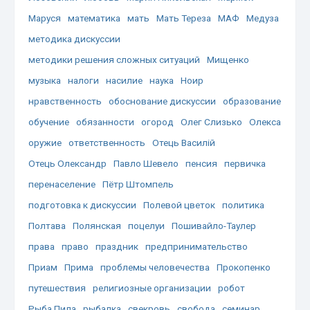
Маруся
математика
мать
Мать Тереза
МАФ
Медуза
методика дискуссии
методики решения сложных ситуаций
Мищенко
музыка
налоги
насилие
наука
Ноир
нравственность
обоснование дискуссии
образование
обучение
обязанности
огород
Олег Слизько
Олекса
оружие
ответственность
Отець Василій
Отець Олександр
Павло Шевело
пенсия
первичка
перенаселение
Пётр Штомпель
подготовка к дискуссии
Полевой цветок
политика
Полтава
Полянская
поцелуи
Пошивайло-Таулер
права
право
праздник
предпринимательство
Приам
Прима
проблемы человечества
Прокопенко
путешествия
религиозные организации
робот
Рыба Пила
рыбалка
свекровь
свобода
семинар