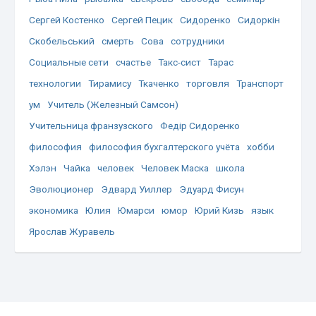
Сергей Костенко
Сергей Пецик
Сидоренко
Сидоркін
Скобельський
смерть
Сова
сотрудники
Социальные сети
счастье
Такс-сист
Тарас
технологии
Тирамису
Ткаченко
торговля
Транспорт
ум
Учитель (Железный Самсон)
Учительница франзузского
Федір Сидоренко
философия
философия бухгалтерского учёта
хобби
Хэлэн
Чайка
человек
Человек Маска
школа
Эволюционер
Эдвард Уиллер
Эдуард Фисун
экономика
Юлия
Юмарси
юмор
Юрий Кизь
язык
Ярослав Журавель