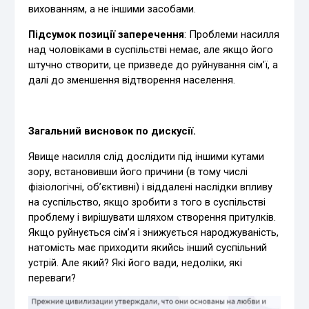
вихованням, а не іншими засобами.
Підсумок позиції заперечення
: Проблеми насилля
над чоловіками в суспільстві немає, але якщо його
штучно створити, це призведе до руйнування сім’ї, а
далі до зменшення відтворення населення.
Загальний висновок по дискусії.
Явище насилля слід дослідити під іншими кутами
зору, встановивши його причини (в тому числі
фізіологічні, об’єктивні) і віддалені наслідки впливу
на суспільство, якщо зробити з того в суспільстві
проблему і вирішувати шляхом створення притулків.
Якщо руйнується сім’я і знижується народжуваність,
натомість має приходити якийсь інший суспільний
устрій. Але який? Які його вади, недоліки, які
переваги?