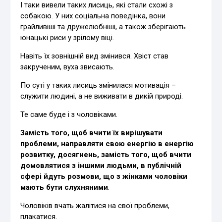
І таки вивели таких лисиць, які стали схожі з
собакою. У них соціальна поведінка, вони
грайливіші та дружелюбніші, а також зберігають
юнацькі риси у зрілому віці.
Навіть їх зовнішній вид змінився. Хвіст став
закрученим, вуха звисають.
По суті у таких лисиць змінилася мотивація –
служити людині, а не виживати в дикій природі.
Те саме буде і з чоловіками.
Замість того, щоб вчити їх вирішувати
проблеми, направляти свою енергію в енергію
розвитку, досягнень, замість того, щоб вчити
домовлятися з іншими людьми, в публічній
сфері йдуть розмови, що з жінками чоловіки
мають бути слухняними
.
Чоловіків вчать жалітися на свої проблеми,
плакатися.