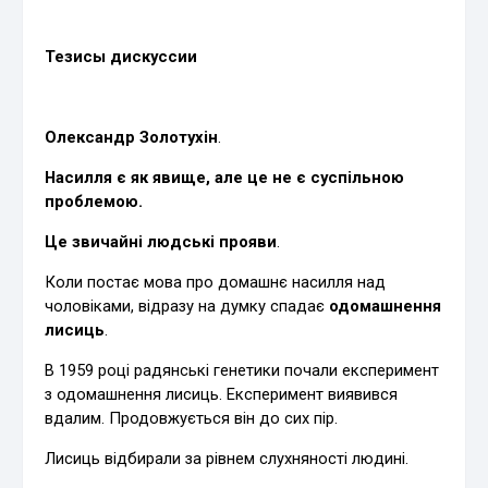
Тезисы дискуссии
Олександр Золотухін
.
Насилля є як явище, але це не є суспільною
проблемою.
Це звичайні людські прояви
.
Коли постає мова про домашнє насилля над
чоловіками, відразу на думку спадає
одомашнення
лисиць
.
В 1959 році радянські генетики почали експеримент
з одомашнення лисиць. Експеримент виявився
вдалим. Продовжується він до сих пір.
Лисиць відбирали за рівнем слухняності людині.