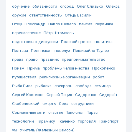
обучение
обязанности
огород
Олег Слизько
Олекса
оружие
ответственность
Отець Василій
Отець Олександр
Павло Шевело
пенсия
первичка
перенаселение
Пётр Штомпель
подготовка к дискуссии
Полевой цветок
политика
Полтава
Полянская
поцелуи
Пошивайло-Таулер
права
право
праздник
предпринимательство
Приам
Прима
проблемы человечества
Прокопенко
путешествия
религиозные организации
робот
Рыба Пила
рыбалка
свекровь
свобода
семинар
Сергей Костенко
Сергей Пецик
Сидоренко
Сидоркін
Скобельський
смерть
Сова
сотрудники
Социальные сети
счастье
Такс-сист
Тарас
технологии
Тирамису
Ткаченко
торговля
Транспорт
ум
Учитель (Железный Самсон)