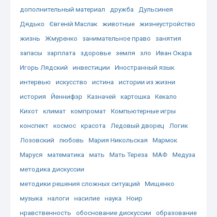
дополнительный материал
дружба
Дульсинея
Дядько
Євгеній Маслак
животные
жизнеустройство
жизнь
Жмуренко
занимательное право
занятия
запасы
зарплата
здоровье
земля
зло
Иван Окара
Игорь Лядский
инвестиции
Иностранный язык
интервью
искусство
истина
истории из жизни
история
Йеннифэр
Казначей
картошка
Кекало
Кихот
климат
компромат
Компьютерные игры
конспект
космос
красота
Ледовый дворец
Логик
Лозовский
любовь
Мария Никольская
Мармок
Маруся
математика
мать
Мать Тереза
МАФ
Медуза
методика дискуссии
методики решения сложных ситуаций
Мищенко
музыка
налоги
насилие
наука
Ноир
нравственность
обоснование дискуссии
образование