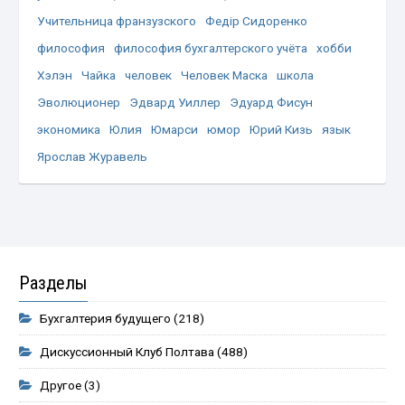
Учительница франзузского
Федір Сидоренко
философия
философия бухгалтерского учёта
хобби
Хэлэн
Чайка
человек
Человек Маска
школа
Эволюционер
Эдвард Уиллер
Эдуард Фисун
экономика
Юлия
Юмарси
юмор
Юрий Кизь
язык
Ярослав Журавель
Разделы
Бухгалтерия будущего
(218)
Дискуссионный Клуб Полтава
(488)
Другое
(3)