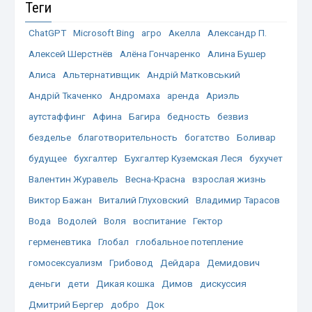
Теги
ChatGPT
Microsoft Bing
агро
Акелла
Александр П.
Алексей Шерстнёв
Алёна Гончаренко
Алина Бушер
Алиса
Альтернативщик
Андрій Матковський
Андрій Ткаченко
Андромаха
аренда
Ариэль
аутстаффинг
Афина
Багира
бедность
безвиз
безделье
благотворительность
богатство
Боливар
будущее
бухгалтер
Бухгалтер Куземская Леся
бухучет
Валентин Журавель
Весна-Красна
взрослая жизнь
Виктор Бажан
Виталий Глуховский
Владимир Тарасов
Вода
Водолей
Воля
воспитание
Гектор
герменевтика
Глобал
глобальное потепление
гомосексуализм
Грибовод
Дейдара
Демидович
деньги
дети
Дикая кошка
Димов
дискуссия
Дмитрий Бергер
добро
Док