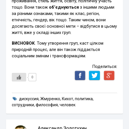
проживання, стиль життя, освіту, політичну участь
тощо. Вони також
об’єднуються
з іншими людьми
за різними ознаками, такими як клас, регіон,
етнічність, гендер, вік тощо. Таким чином, вони
досягають своєї основної мети – відбутися в цьому
житті, вже у складі інших груп.
ВИСНОВОК
. Тому утворення груп, каст цілком
природній процес, але він також піддається
соціальним змінам і трансформаціям.
Поделиться:
0
дискуссия
,
Жмуренко
,
Кихот
,
политика
,
сотрудники
,
философия
,
человек
Александр Золотухин