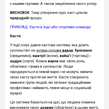
з іншими групами. А також закріплення свого успіху.
ВИСНОВОК
. Тому утворення груп, каст цілком
природній
процес.
ПРИКЛАД. Касти в Індії або спортивні команди.
Касти
.
У Індії існує давня кастова система, яка ділить
суспільство на
чотири основні
варни
:
брахмани
(священики),
кшатрії
(воїни),
вайш’ї
(торговці) і
шудри
(слуги). Кожна
варна
має свою роль,
обов’язки і права в суспільстві. Люди
народжуються в певній варні і не можуть змінити
свою касту протягом життя. Касти створюють
замкнені групи людей, які зв’язані традиційними
професіями і займають певне місце в соціальній
ієрархії.
Ця система базується на ідеї, що людина повинна
виконувати свою
дхарму
(обов’язок) в цьому житті,