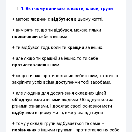
1
. Як і чому виникають касти, класи, групи
.
+ метою людини є
відбутися
в цьому житті.
+ виміряти те, що ти відбувся, можна тільки
порівнявши
себе з іншими.
+ ти відбувся тоді, коли ти
кращий
за інших.
+ але якщо ти кращий за інших, то ти себе
протиставляєш
іншим.
+ якщо ти вже протипоставив себе іншим, то хочеш
закріпити успіх всіма доступними тобі засобами.
+ але людина для досягнення складних цілей
об’єднується
з іншими людьми. Об’єднується за
різними ознаками. І досягає своєї основної мети –
відбутися
в цьому житті, вже у складі групи.
+ тому у складі групи відбувається те саме –
порівняння
з іншими групами і протиставлення себе