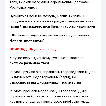
того, як були оформлені середньовічні держави,
Російська імперія.
Зупинитися вони не можуть, інакше як жити. І
продовжують жити вже за рахунок американських
грошей, що виділяються бачачи героїзм нашої армії.
…Що можна зауважити на мій текст: однозначно –
Чому не державною?
ПРИКЛАД
. Щодо каст в Індії.
У сучасному індійському суспільстві кастова
система
розмивається
.
Існують рухи за рівноправність і справедливість для
низьких каст і недоторканних (парій), які
страждають від дискримінації і насильства.
Існують процеси модернізації і глобалізації, які
сприяють
мобільності
і
розмиванню
кастових
кордонів. Люди змінюють свою професію, місце