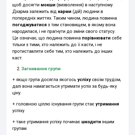
щоб досягти
мокши
(визволення) в наступному.
Дхарма залежить від
карми
(дій) людини в
попередніх життях. Таким чином, людина повинна
погоджуватися
з тим становищем, в якому вона
народилася, і не прагнути до зміни свого статусу.
Це означає, що людина повинна
порівнювати
себе
тільки з тими, хто належить до її касти, і не
протиставляти себе тим, хто належить до інших
каст.
Загнивання групи
.
+ якщо група досягла якогось
успіху
своїм трудом,
далі вона намагається утримати успіх за будь-яку
ціну.
+ головною ціллю існування групи стає
утримання
успіху.
+ таке утримання успіху починає
шкодити
іншим
групам.