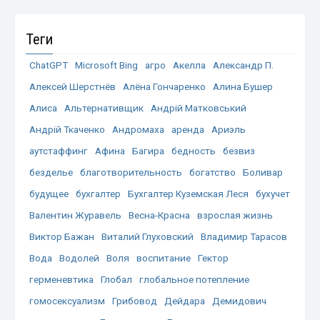
Теги
ChatGPT
Microsoft Bing
агро
Акелла
Александр П.
Алексей Шерстнёв
Алёна Гончаренко
Алина Бушер
Алиса
Альтернативщик
Андрій Матковський
Андрій Ткаченко
Андромаха
аренда
Ариэль
аутстаффинг
Афина
Багира
бедность
безвиз
безделье
благотворительность
богатство
Боливар
будущее
бухгалтер
Бухгалтер Куземская Леся
бухучет
Валентин Журавель
Весна-Красна
взрослая жизнь
Виктор Бажан
Виталий Глуховский
Владимир Тарасов
Вода
Водолей
Воля
воспитание
Гектор
герменевтика
Глобал
глобальное потепление
гомосексуализм
Грибовод
Дейдара
Демидович