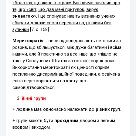
«болото», що живе в страху. Він прямо заявляв про
те, що «світ, що дав мені притулок, вирує
зневагою
», і це спонукає навіть визнаних учених
збирати докази своєї переваги над іншими без
зупинки
[7, с. 158].
Меритократія
… несе відповідальність не тільки за
розрив, що збільшується, між дуже багатими і всіма
іншими, але й практично за все інше, що «пішло не
так» у Сполучених Штатах за останні сорок років.
Використання меритократії як цінності сприяє
посиленню дискримінаційної поведінки, а освічена
еліта перетворюється на касту, що
самовідтворюється.
Вічні групи
.
+ людина має одночасно належати до
різних
груп.
+ групи мають бути
прохідним
двором з легким
входом і виходом.