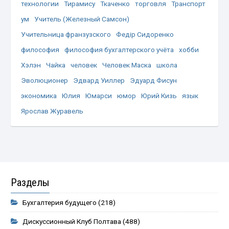
технологии
Тирамису
Ткаченко
торговля
Транспорт
ум
Учитель (Железный Самсон)
Учительница франзузского
Федір Сидоренко
философия
философия бухгалтерского учёта
хобби
Хэлэн
Чайка
человек
Человек Маска
школа
Эволюционер
Эдвард Уиллер
Эдуард Фисун
экономика
Юлия
Юмарси
юмор
Юрий Кизь
язык
Ярослав Журавель
Разделы
Бухгалтерия будущего
(218)
Дискуссионный Клуб Полтава
(488)