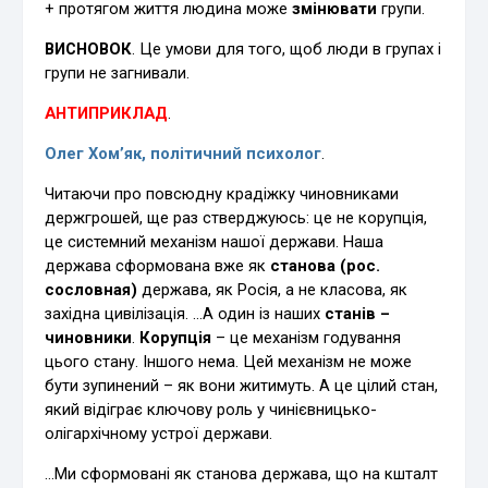
+ протягом життя людина може
змінювати
групи.
ВИСНОВОК
. Це умови для того, щоб люди в групах і
групи не загнивали.
АНТИПРИКЛАД
.
Олег Хом’як, політичний психолог
.
Читаючи про повсюдну крадіжку чиновниками
держгрошей, ще раз стверджуюсь: це не корупція,
це системний механізм нашої держави. Наша
держава сформована вже як
станова
(рос.
сословная)
держава, як Росія, а не класова, як
західна цивілізація. …А один із наших
станів –
чиновники
.
Корупція
– це механізм годування
цього стану. Іншого нема. Цей механізм не може
бути зупинений – як вони житимуть. А це цілий стан,
який відіграє ключову роль у чинієвницько-
олігархічному устрої держави.
…Ми сформовані як станова держава, що на кшталт