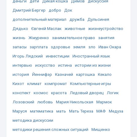
деньги
дети
Дикая кошка
Димов
дискуссия
Дмитрий Бергер
добро
Док
дополнительный материал
дружба
Дульсинея
Дядько
Євгеній Маслак
животные
жизнеустройство
жизнь
Жмуренко
занимательное право
занятия
запасы
зарплата
здоровье
земля
зло
Иван Окара
Игорь Лядский
инвестиции
Иностранный язык
интервью
искусство
истина
истории из жизни
история
Йеннифэр
Казначей
картошка
Кекало
Кихот
климат
компромат
Компьютерные игры
конспект
космос
красота
Ледовый дворец
Логик
Лозовский
любовь
Мария Никольская
Мармок
Маруся
математика
мать
Мать Тереза
МАФ
Медуза
методика дискуссии
методики решения сложных ситуаций
Мищенко