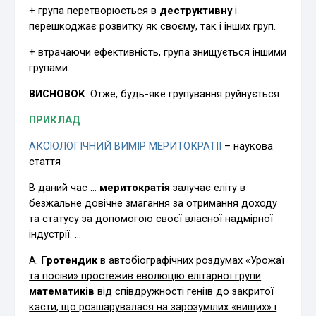
+ група перетворюється в
деструктивну
і
перешкоджає розвитку як своєму, так і інших груп.
+ втрачаючи ефективність, група знищується іншими
групами.
ВИСНОВОК
. Отже, будь-яке групування руйнується.
ПРИКЛАД
.
АКСІОЛОГІЧНИЙ ВИМІР МЕРИТОКРАТІЇ
– наукова
стаття
В даний час …
меритократія
залучає еліту в
безжальне довічне змагання за отримання доходу
та статусу за допомогою своєї власної надмірної
індустрії. …
А.
Гротендик
в автобіографічних роздумах «Урожаї
та посіви» простежив еволюцію елітарної групи
математиків
від співдружності геніїв до закритої
касти, що розшарувалася на зарозумілих «вищих» і