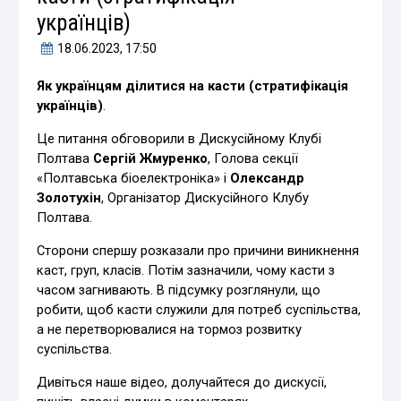
українців)
18.06.2023
, 17:50
Як українцям ділитися на касти (стратифікація
українців)
.
Це питання обговорили в Дискусійному Клубі
Полтава
Сергій Жмуренко
, Голова секції
«Полтавська біоелектроніка» і
Олександр
Золотухін
, Організатор Дискусійного Клубу
Полтава.
Сторони спершу розказали про причини виникнення
каст, груп, класів. Потім зазначили, чому касти з
часом загнивають. В підсумку розглянули, що
робити, щоб касти служили для потреб суспільства,
а не перетворювалися на тормоз розвитку
суспільства.
Дивіться наше відео, долучайтеся до дискусії,