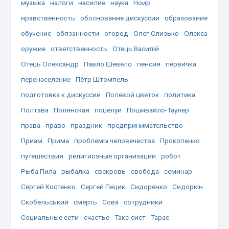
музыка
налоги
насилие
наука
Ноир
нравственность
обоснование дискуссии
образование
обучение
обязанности
огород
Олег Слизько
Олекса
оружие
ответственность
Отець Василій
Отець Олександр
Павло Шевело
пенсия
первичка
перенаселение
Пётр Штомпель
подготовка к дискуссии
Полевой цветок
политика
Полтава
Полянская
поцелуи
Пошивайло-Таулер
права
право
праздник
предпринимательство
Приам
Прима
проблемы человечества
Прокопенко
путешествия
религиозные организации
робот
Рыба Пила
рыбалка
свекровь
свобода
семинар
Сергей Костенко
Сергей Пецик
Сидоренко
Сидоркін
Скобельський
смерть
Сова
сотрудники
Социальные сети
счастье
Такс-сист
Тарас