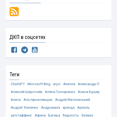
ДКП в соцсетях
Теги
ChatGPT
Microsoft Bing
агро
Акелла
Александр П.
Алексей Шерстнёв
Алёна Гончаренко
Алина Бушер
Алиса
Альтернативщик
Андрій Матковський
Андрій Ткаченко
Андромаха
аренда
Ариэль
аутстаффинг
Афина
Багира
бедность
безвиз