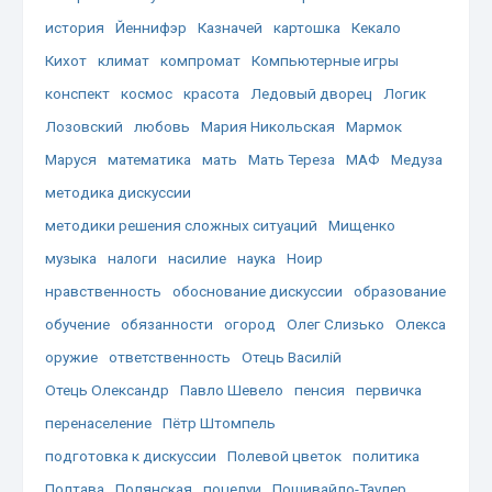
история
Йеннифэр
Казначей
картошка
Кекало
Кихот
климат
компромат
Компьютерные игры
конспект
космос
красота
Ледовый дворец
Логик
Лозовский
любовь
Мария Никольская
Мармок
Маруся
математика
мать
Мать Тереза
МАФ
Медуза
методика дискуссии
методики решения сложных ситуаций
Мищенко
музыка
налоги
насилие
наука
Ноир
нравственность
обоснование дискуссии
образование
обучение
обязанности
огород
Олег Слизько
Олекса
оружие
ответственность
Отець Василій
Отець Олександр
Павло Шевело
пенсия
первичка
перенаселение
Пётр Штомпель
подготовка к дискуссии
Полевой цветок
политика
Полтава
Полянская
поцелуи
Пошивайло-Таулер