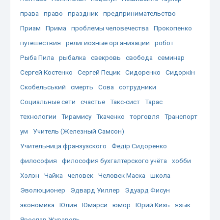
права
право
праздник
предпринимательство
Приам
Прима
проблемы человечества
Прокопенко
путешествия
религиозные организации
робот
Рыба Пила
рыбалка
свекровь
свобода
семинар
Сергей Костенко
Сергей Пецик
Сидоренко
Сидоркін
Скобельський
смерть
Сова
сотрудники
Социальные сети
счастье
Такс-сист
Тарас
технологии
Тирамису
Ткаченко
торговля
Транспорт
ум
Учитель (Железный Самсон)
Учительница франзузского
Федір Сидоренко
философия
философия бухгалтерского учёта
хобби
Хэлэн
Чайка
человек
Человек Маска
школа
Эволюционер
Эдвард Уиллер
Эдуард Фисун
экономика
Юлия
Юмарси
юмор
Юрий Кизь
язык
Ярослав Журавель