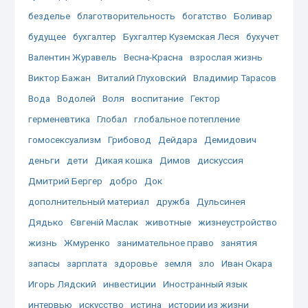
безделье
благотворительность
богатство
Боливар
будущее
бухгалтер
Бухгалтер Куземская Леся
бухучет
Валентин Журавель
Весна-Красна
взрослая жизнь
Виктор Бажан
Виталий Глуховский
Владимир Тарасов
Вода
Водолей
Воля
воспитание
Гектор
герменевтика
Глобал
глобальное потепление
гомосексуализм
Грибовод
Дейдара
Демидович
деньги
дети
Дикая кошка
Димов
дискуссия
Дмитрий Бергер
добро
Док
дополнительный материал
дружба
Дульсинея
Дядько
Євгеній Маслак
животные
жизнеустройство
жизнь
Жмуренко
занимательное право
занятия
запасы
зарплата
здоровье
земля
зло
Иван Окара
Игорь Лядский
инвестиции
Иностранный язык
интервью
искусство
истина
истории из жизни