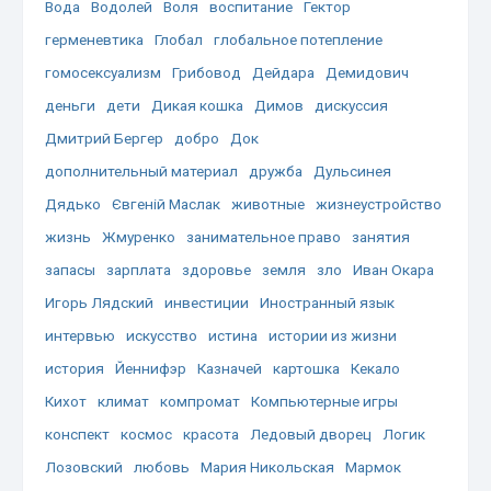
Вода
Водолей
Воля
воспитание
Гектор
герменевтика
Глобал
глобальное потепление
гомосексуализм
Грибовод
Дейдара
Демидович
деньги
дети
Дикая кошка
Димов
дискуссия
Дмитрий Бергер
добро
Док
дополнительный материал
дружба
Дульсинея
Дядько
Євгеній Маслак
животные
жизнеустройство
жизнь
Жмуренко
занимательное право
занятия
запасы
зарплата
здоровье
земля
зло
Иван Окара
Игорь Лядский
инвестиции
Иностранный язык
интервью
искусство
истина
истории из жизни
история
Йеннифэр
Казначей
картошка
Кекало
Кихот
климат
компромат
Компьютерные игры
конспект
космос
красота
Ледовый дворец
Логик
Лозовский
любовь
Мария Никольская
Мармок