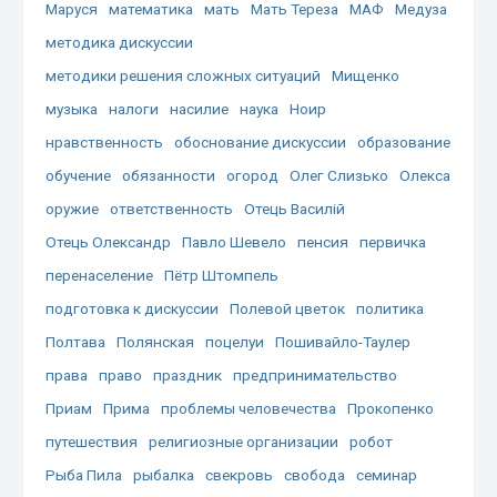
Маруся
математика
мать
Мать Тереза
МАФ
Медуза
методика дискуссии
методики решения сложных ситуаций
Мищенко
музыка
налоги
насилие
наука
Ноир
нравственность
обоснование дискуссии
образование
обучение
обязанности
огород
Олег Слизько
Олекса
оружие
ответственность
Отець Василій
Отець Олександр
Павло Шевело
пенсия
первичка
перенаселение
Пётр Штомпель
подготовка к дискуссии
Полевой цветок
политика
Полтава
Полянская
поцелуи
Пошивайло-Таулер
права
право
праздник
предпринимательство
Приам
Прима
проблемы человечества
Прокопенко
путешествия
религиозные организации
робот
Рыба Пила
рыбалка
свекровь
свобода
семинар