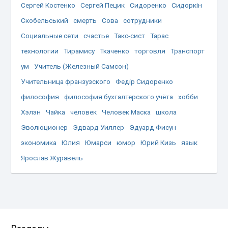
Сергей Костенко
Сергей Пецик
Сидоренко
Сидоркін
Скобельський
смерть
Сова
сотрудники
Социальные сети
счастье
Такс-сист
Тарас
технологии
Тирамису
Ткаченко
торговля
Транспорт
ум
Учитель (Железный Самсон)
Учительница франзузского
Федір Сидоренко
философия
философия бухгалтерского учёта
хобби
Хэлэн
Чайка
человек
Человек Маска
школа
Эволюционер
Эдвард Уиллер
Эдуард Фисун
экономика
Юлия
Юмарси
юмор
Юрий Кизь
язык
Ярослав Журавель