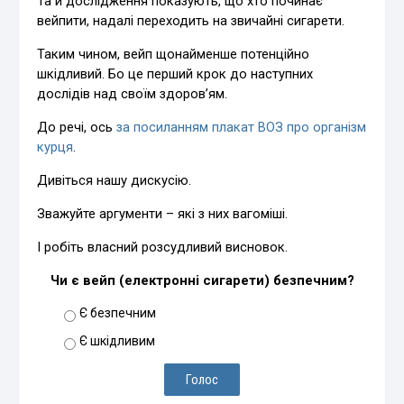
Та й дослідження показують, що хто починає
вейпити, надалі переходить на звичайні сигарети.
Таким чином, вейп щонайменше потенційно
шкідливий. Бо це перший крок до наступних
дослідів над своїм здоров’ям.
До речі, ось
за посиланням плакат ВОЗ про організм
курця
.
Дивіться нашу дискусію.
Зважуйте аргументи – які з них вагоміші.
І робіть власний розсудливий висновок.
Чи є вейп (електронні сигарети) безпечним?
Є безпечним
Є шкідливим