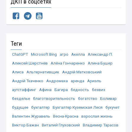
ДКП в соцсетях
Теги
ChatGPT
Microsoft Bing
агро
Акелла
Александр П.
Алексей Шерстнёв
Алёна Гончаренко
Алина Бушер
Алиса
Альтернативщик
Андрій Матковський
Андрій Ткаченко
Андромаха
аренда
Ариэль
аутстаффинг
Афина
Багира
бедность
безвиз
безделье
благотворительность
богатство
Боливар
будущее
бухгалтер
Бухгалтер Куземская Леся
бухучет
Валентин Журавель
Весна-Красна
взрослая жизнь
Виктор Бажан
Виталий Глуховский
Владимир Тарасов