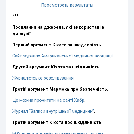
Просмотреть результаты
***
Посилання на джерела, які використані в
дискусії:
Перший аргумент Кіхота за шкідливість
Сайт журналу Американської медичної асоціації
.
Другий аргумент Кіхота за шкідливість
Журналістське розслідування
.
Третій аргумент Мармока про безпечність
.
Це можна прочитати на сайті Хабр
.
Журнал “Записи внутрішньої медицини”
.
Третій аргумент Кіхота про шкідливість
.
ВОЗ відносить вейп до електронних систем