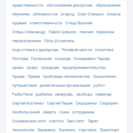
нравственность
обоснование дискуссии
образование
обучение
обязанности
огород
Олег Слизько
Олекса
оружие
ответственность
Отець Василій
Отець Олександр
Павло Шевело
пенсия
первичка
перенаселение
Пётр Штомпель
подготовка к дискуссии
Полевой цветок
политика
Полтава
Полянская
поцелуи
Пошивайло-Таулер
права
право
праздник
предпринимательство
Приам
Прима
проблемы человечества
Прокопенко
путешествия
религиозные организации
робот
Рыба Пила
рыбалка
свекровь
свобода
семинар
Сергей Костенко
Сергей Пецик
Сидоренко
Сидоркін
Скобельський
смерть
Сова
сотрудники
Социальные сети
счастье
Такс-сист
Тарас
технологии
Тирамису
Ткаченко
торговля
Транспорт