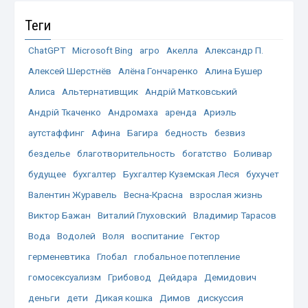
Теги
ChatGPT
Microsoft Bing
агро
Акелла
Александр П.
Алексей Шерстнёв
Алёна Гончаренко
Алина Бушер
Алиса
Альтернативщик
Андрій Матковський
Андрій Ткаченко
Андромаха
аренда
Ариэль
аутстаффинг
Афина
Багира
бедность
безвиз
безделье
благотворительность
богатство
Боливар
будущее
бухгалтер
Бухгалтер Куземская Леся
бухучет
Валентин Журавель
Весна-Красна
взрослая жизнь
Виктор Бажан
Виталий Глуховский
Владимир Тарасов
Вода
Водолей
Воля
воспитание
Гектор
герменевтика
Глобал
глобальное потепление
гомосексуализм
Грибовод
Дейдара
Демидович
деньги
дети
Дикая кошка
Димов
дискуссия