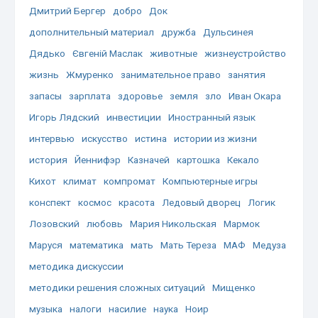
Дмитрий Бергер
добро
Док
дополнительный материал
дружба
Дульсинея
Дядько
Євгеній Маслак
животные
жизнеустройство
жизнь
Жмуренко
занимательное право
занятия
запасы
зарплата
здоровье
земля
зло
Иван Окара
Игорь Лядский
инвестиции
Иностранный язык
интервью
искусство
истина
истории из жизни
история
Йеннифэр
Казначей
картошка
Кекало
Кихот
климат
компромат
Компьютерные игры
конспект
космос
красота
Ледовый дворец
Логик
Лозовский
любовь
Мария Никольская
Мармок
Маруся
математика
мать
Мать Тереза
МАФ
Медуза
методика дискуссии
методики решения сложных ситуаций
Мищенко
музыка
налоги
насилие
наука
Ноир