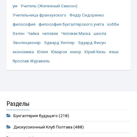
ум
Учитель (Железный Самсон)
Учительница франзузского
Федір Сидоренко
философия
философия бухгалтерского учёта
хобби
Хэлэн
Чайка
человек
Человек Маска
школа
Эволюционер
Эдвард Уиллер
Эдуард Фисун
экономика
Юлия
Юмарси
юмор
Юрий Кизь
язык
Ярослав Журавель
Разделы
Бухгалтерия будущего
(218)
Дискуссионный Клуб Полтава
(488)