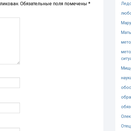
бликован.
Обязательные поля помечены
*
Ледо
люб
Мару
Мать
мето
мето
ситу
Мищ
наук
обос
обра
обяз
Олек
Отец