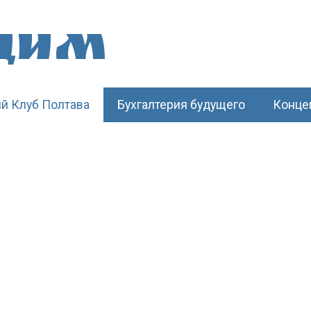
щим
й Клуб Полтава
Бухгалтерия будущего
Конце