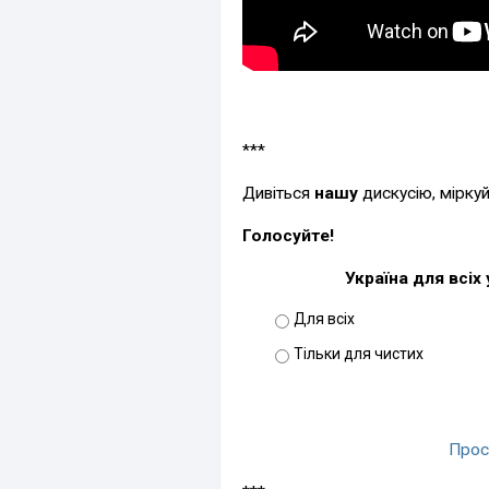
***
Дивіться
нашу
дискусію, мірку
Голосуйте!
Україна для всіх 
Для всіх
Тільки для чистих
Прос