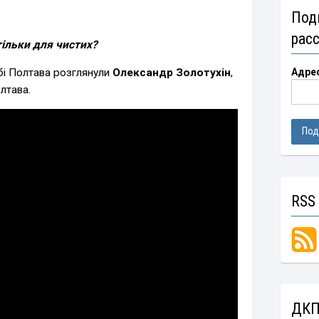
Под
рас
 тільки для чистих?
бі Полтава розглянули
Олександр Золотухін
,
Адре
олтава.
RSS
ДКП