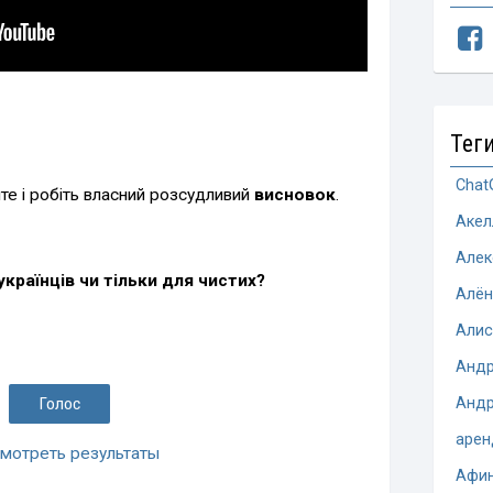
Тег
Chat
йте і робіть власний розсудливий
висновок
.
Акел
Алек
українців чи тільки для чистих?
Алён
Алис
Андр
Андр
арен
мотреть результаты
Афи