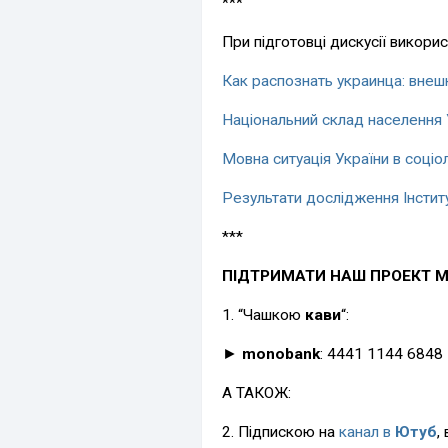
***
При підготовці дискусії викорис
Как распознать украинца: внеш
Національний склад населення 
Мовна ситуація України в соціол
Результати дослідження Інстит
***
ПІДТРИМАТИ НАШ ПРОЕКТ 
1. “Чашкою
кави
“:
►
monobank
: 4441 1144 6848
А ТАКОЖ:
2. Підпискою на
канал в
Ютуб
,