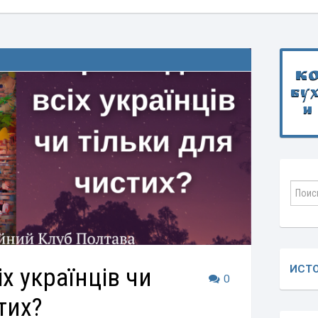
К
бу
и
іх українців чи
ИСТ
0
тих?