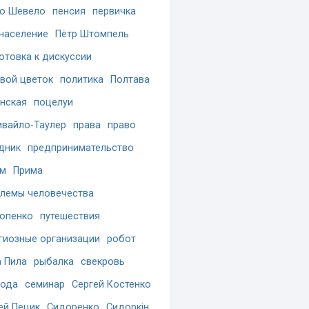
о Шевело
пенсия
первичка
население
Пётр Штомпель
отовка к дискуссии
вой цветок
политика
Полтава
нская
поцелуи
вайло-Таулер
права
право
дник
предпринимательство
ам
Прима
лемы человечества
опенко
путешествия
гиозные организации
робот
 Пила
рыбалка
свекровь
бода
семинар
Сергей Костенко
ей Пецик
Сидоренко
Сидоркін