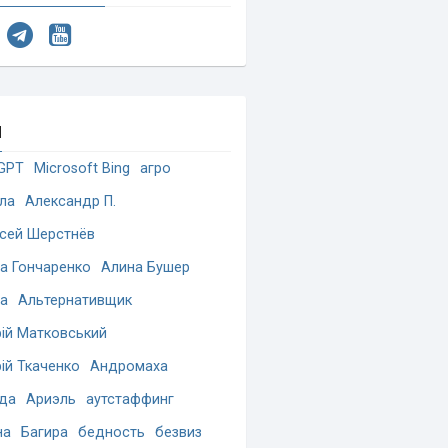
и
GPT
Microsoft Bing
агро
ла
Александр П.
сей Шерстнёв
а Гончаренко
Алина Бушер
а
Альтернативщик
ій Матковський
ій Ткаченко
Андромаха
да
Ариэль
аутстаффинг
на
Багира
бедность
безвиз