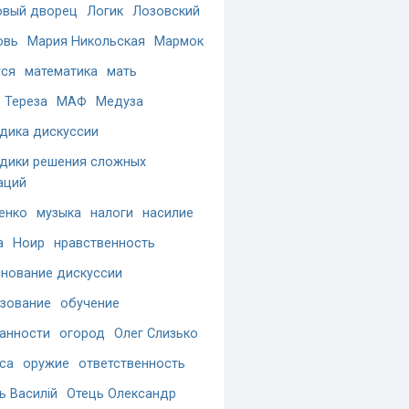
вый дворец
Логик
Лозовский
овь
Мария Никольская
Мармок
ся
математика
мать
 Тереза
МАФ
Медуза
дика дискуссии
дики решения сложных
аций
енко
музыка
налоги
насилие
а
Ноир
нравственность
нование дискуссии
зование
обучение
анности
огород
Олег Слизько
са
оружие
ответственность
ь Василій
Отець Олександр