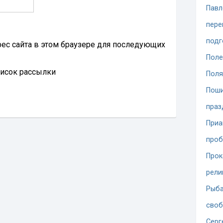
Павл
пере
подг
дрес сайта в этом браузере для последующих
Поле
писок рассылки
Поля
Поши
праз
При
проб
Прок
рели
Рыба
сво
Серг