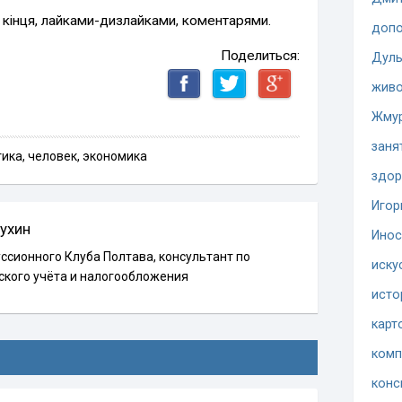
 кінця, лайками-дизлайками, коментарями.
допо
Поделиться:
Дуль
жив
Жму
заня
тика
,
человек
,
экономика
здор
Игор
ухин
Инос
ссионного Клуба Полтава, консультант по
иску
ского учёта и налогообложения
исто
карт
комп
конс