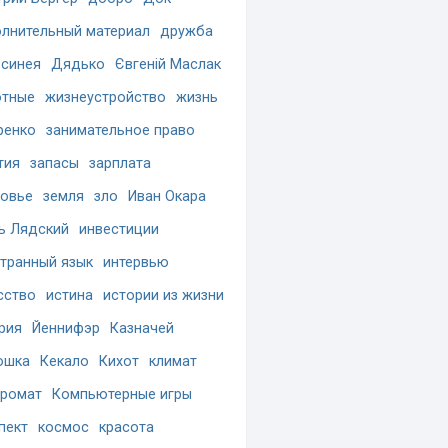
лнительный материал
дружба
синея
Дядько
Євгеній Маслак
отные
жизнеустройство
жизнь
ренко
занимательное право
тия
запасы
зарплата
овье
земля
зло
Иван Окара
ь Лядский
инвестиции
транный язык
интервью
сство
истина
истории из жизни
рия
Йеннифэр
Казначей
ошка
Кекало
Кихот
климат
ромат
Компьютерные игры
пект
космос
красота