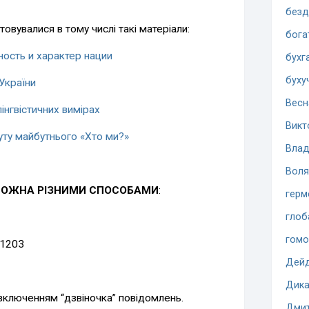
безд
товувалися в тому числі такі матеріали:
бога
ность и характер нации
бухг
буху
України
Весн
інгвістичних вимірах
Викт
уту майбутнього «Хто ми?»
Влад
Воля
МОЖНА РІЗНИМИ СПОСОБАМИ
:
герм
глоб
гомо
 1203
Дей
Дика
 включенням “дзвіночка” повідомлень.
Дмит