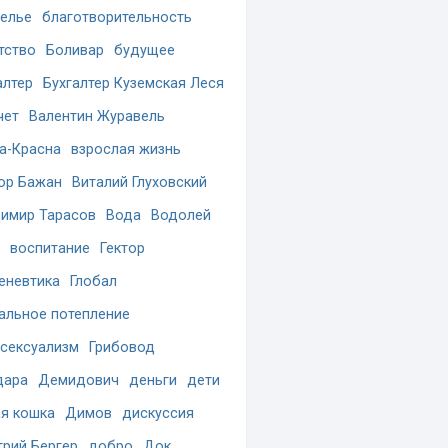
елье
благотворительность
тство
Боливар
будущее
алтер
Бухгалтер Куземская Леся
чет
Валентин Журавель
а-Красна
взрослая жизнь
ор Бажан
Виталий Глуховский
имир Тарасов
Вода
Водолей
воспитание
Гектор
еневтика
Глобал
альное потепление
сексуализм
Грибовод
дара
Демидович
деньги
дети
я кошка
Димов
дискуссия
рий Бергер
добро
Док